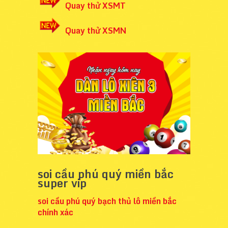
Quay thử XSMT
Quay thử XSMN
soi cầu phú quý miền bắc
super vip
soi cầu phú quý bạch thủ lô miền bắc
chính xác