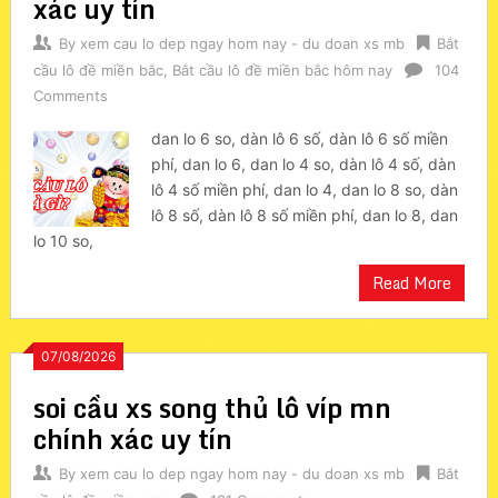
xác uy tín
By
xem cau lo dep ngay hom nay - du doan xs mb
Bắt
cầu lô đề miền bắc
,
Bắt cầu lô đề miền bắc hôm nay
104
Comments
dan lo 6 so, dàn lô 6 số, dàn lô 6 số miền
phí, dan lo 6, dan lo 4 so, dàn lô 4 số, dàn
lô 4 số miền phí, dan lo 4, dan lo 8 so, dàn
lô 8 số, dàn lô 8 số miền phí, dan lo 8, dan
lo 10 so,
Read More
07/08/2026
soi cầu xs song thủ lô víp mn
chính xác uy tín
By
xem cau lo dep ngay hom nay - du doan xs mb
Bắt