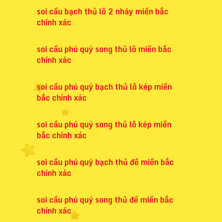
soi cầu bạch thủ lô 2 nháy miền bắc
chính xác
soi cầu phú quý song thủ lô miền bắc
chính xác
soi cầu phú quý bạch thủ lô kép miền
bắc chính xác
soi cầu phú quý song thủ lô kép miền
bắc chính xác
soi cầu phú quý bạch thủ đề miền bắc
chính xác
soi cầu phú quý song thủ đề miền bắc
chính xác