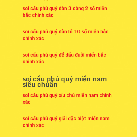
soi cầu phú quý dàn 3 càng 2 số miền
bắc chính xác
soi cầu phú quý dàn lô 10 số miền bắc
chính xác
soi cầu phú quý đề đầu đuôi miền bắc
chính xác
soi cầu phú quý miền nam
siêu chuẩn
soi cầu phú quý xỉu chủ miền nam chính
xác
soi cầu phú quý giải đặc biệt miền nam
chính xác