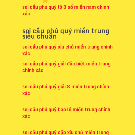
soi cầu phú quý lô 3 số miền nam chính
xác
soi cầu phú quý miền trung
siêu chuẩn
soi cầu phú quý xỉu chủ miền trung chính
xác
soi cầu phú quý giải đặc biệt miền trung
chính xác
soi cầu phú quý giải 8 miền trung chính
xác
soi cầu phú quý bao lô miền trung chính
xác
soi cầu phú quý cặp xỉu chủ miền trung