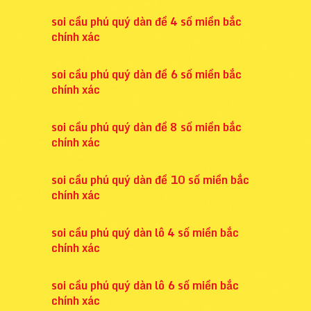
soi cầu phú quý dàn đề 4 số miền bắc
chính xác
soi cầu phú quý dàn đề 6 số miền bắc
chính xác
soi cầu phú quý dàn đề 8 số miền bắc
chính xác
soi cầu phú quý dàn đề 10 số miền bắc
chính xác
soi cầu phú quý dàn lô 4 số miền bắc
chính xác
soi cầu phú quý dàn lô 6 số miền bắc
chính xác