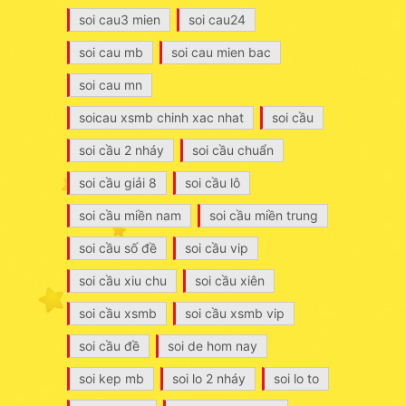
soi cau3 mien
soi cau24
soi cau mb
soi cau mien bac
soi cau mn
soicau xsmb chinh xac nhat
soi cầu
soi cầu 2 nháy
soi cầu chuẩn
soi cầu giải 8
soi cầu lô
soi cầu miền nam
soi cầu miền trung
soi cầu số đề
soi cầu vip
soi cầu xiu chu
soi cầu xiên
soi cầu xsmb
soi cầu xsmb vip
soi cầu đề
soi de hom nay
soi kep mb
soi lo 2 nháy
soi lo to