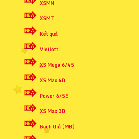
XSMN
XSMT
Kết quả
Vietlott
XS Mega 6/45
XS Max 4D
Power 6/55
XS Max 3D
Bạch thủ (MB)