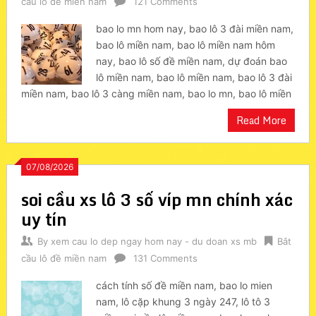
cầu lô đề miền nam
121 Comments
bao lo mn hom nay, bao lô 3 đài miền nam,
bao lô miền nam, bao lô miền nam hôm
nay, bao lô số đề miền nam, dự đoán bao
lô miền nam, bao lô miền nam, bao lô 3 đài
miền nam, bao lô 3 càng miền nam, bao lo mn, bao lô miền
Read More
07/08/2026
soi cầu xs lô 3 số víp mn chính xác
uy tín
By
xem cau lo dep ngay hom nay - du doan xs mb
Bắt
cầu lô đề miền nam
131 Comments
cách tính số đề miền nam, bao lo mien
nam, lô cặp khung 3 ngày 247, lô tô 3