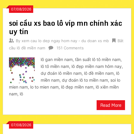
07/08/2026
soi cầu xs bao lô víp mn chính xác
uy tín
By
xem cau lo dep ngay hom nay - du doan xs mb
Bắt
cầu lô đề miền nam
151 Comments
lô gan miền nam, tần suất lô tô miền nam,
lô tô miền nam, lô đẹp miền nam hôm nay,
dự đoán lô miền nam, lô đề miền nam, lô
miền nam, dự đoán lô to miền nam, soi lo
mien nam, lo to mien nam, lô đẹp miền nam, lô xiên miền
nam, lô
Read More
07/08/2026