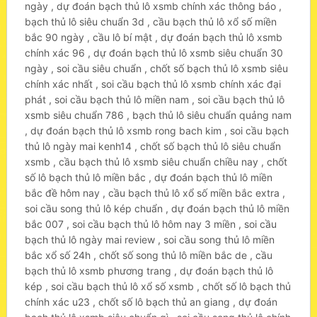
ngày , dự đoán bạch thủ lô xsmb chính xác thông báo ,
bạch thủ lô siêu chuẩn 3d , cầu bạch thủ lô xổ số miền
bắc 90 ngày , cầu lô bí mật , dự đoán bạch thủ lô xsmb
chính xác 96 , dự đoán bạch thủ lô xsmb siêu chuẩn 30
ngày , soi cầu siêu chuẩn , chốt số bạch thủ lô xsmb siêu
chính xác nhất , soi cầu bạch thủ lô xsmb chính xác đại
phát , soi cầu bạch thủ lô miền nam , soi cầu bạch thủ lô
xsmb siêu chuẩn 786 , bạch thủ lô siêu chuẩn quảng nam
, dự đoán bạch thủ lô xsmb rong bach kim , soi cầu bạch
thủ lô ngày mai kenh14 , chốt số bạch thủ lô siêu chuẩn
xsmb , cầu bạch thủ lô xsmb siêu chuẩn chiều nay , chốt
số lô bạch thủ lô miền bắc , dự đoán bạch thủ lô miền
bắc đề hôm nay , cầu bạch thủ lô xổ số miền bắc extra ,
soi cầu song thủ lô kép chuẩn , dự đoán bạch thủ lô miền
bắc 007 , soi cầu bạch thủ lô hôm nay 3 miền , soi cầu
bạch thủ lô ngày mai review , soi cầu song thủ lô miền
bắc xổ số 24h , chốt số song thủ lô miền bắc de , cầu
bạch thủ lô xsmb phương trang , dự đoán bạch thủ lô
kép , soi cầu bạch thủ lô xổ số xsmb , chốt số lô bạch thủ
chính xác u23 , chốt số lô bạch thủ an giang , dự đoán