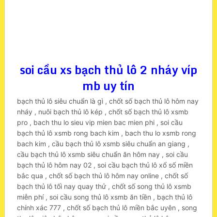
soi cầu xs bạch thủ lô 2 nháy víp
mb uy tín
bạch thủ lô siêu chuẩn là gì , chốt số bạch thủ lô hôm nay
nháy , nuôi bạch thủ lô kép , chốt số bạch thủ lô xsmb
pro , bach thu lo sieu vip mien bac mien phi , soi cầu
bạch thủ lô xsmb rong bach kim , bach thu lo xsmb rong
bach kim , cầu bạch thủ lô xsmb siêu chuẩn an giang ,
cầu bạch thủ lô xsmb siêu chuẩn ăn hôm nay , soi cầu
bạch thủ lô hôm nay 02 , soi cầu bạch thủ lô xổ số miền
bắc qua , chốt số bạch thủ lô hôm nay online , chốt số
bạch thủ lô tối nay quay thử , chốt số song thủ lô xsmb
miễn phí , soi cầu song thủ lô xsmb ăn tiền , bạch thủ lô
chính xác 777 , chốt số bạch thủ lô miền bắc uyên , song