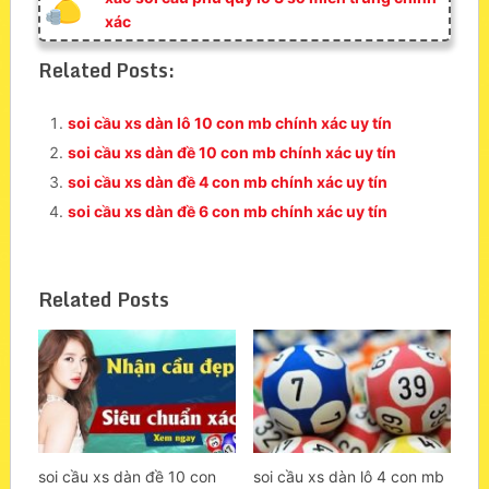
xác
Related Posts:
soi cầu xs dàn lô 10 con mb chính xác uy tín
soi cầu xs dàn đề 10 con mb chính xác uy tín
soi cầu xs dàn đề 4 con mb chính xác uy tín
soi cầu xs dàn đề 6 con mb chính xác uy tín
Related Posts
soi cầu xs dàn đề 10 con
soi cầu xs dàn lô 4 con mb