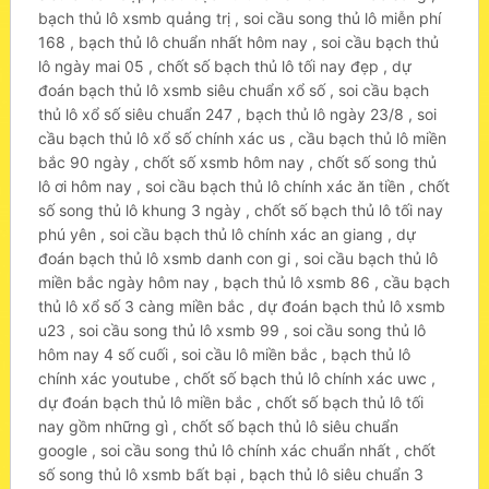
bạch thủ lô xsmb quảng trị , soi cầu song thủ lô miễn phí
168 , bạch thủ lô chuẩn nhất hôm nay , soi cầu bạch thủ
lô ngày mai 05 , chốt số bạch thủ lô tối nay đẹp , dự
đoán bạch thủ lô xsmb siêu chuẩn xổ số , soi cầu bạch
thủ lô xổ số siêu chuẩn 247 , bạch thủ lô ngày 23/8 , soi
cầu bạch thủ lô xổ số chính xác us , cầu bạch thủ lô miền
bắc 90 ngày , chốt số xsmb hôm nay , chốt số song thủ
lô ơi hôm nay , soi cầu bạch thủ lô chính xác ăn tiền , chốt
số song thủ lô khung 3 ngày , chốt số bạch thủ lô tối nay
phú yên , soi cầu bạch thủ lô chính xác an giang , dự
đoán bạch thủ lô xsmb danh con gi , soi cầu bạch thủ lô
miền bắc ngày hôm nay , bạch thủ lô xsmb 86 , cầu bạch
thủ lô xổ số 3 càng miền bắc , dự đoán bạch thủ lô xsmb
u23 , soi cầu song thủ lô xsmb 99 , soi cầu song thủ lô
hôm nay 4 số cuối , soi cầu lô miền bắc , bạch thủ lô
chính xác youtube , chốt số bạch thủ lô chính xác uwc ,
dự đoán bạch thủ lô miền bắc , chốt số bạch thủ lô tối
nay gồm những gì , chốt số bạch thủ lô siêu chuẩn
google , soi cầu song thủ lô chính xác chuẩn nhất , chốt
số song thủ lô xsmb bất bại , bạch thủ lô siêu chuẩn 3