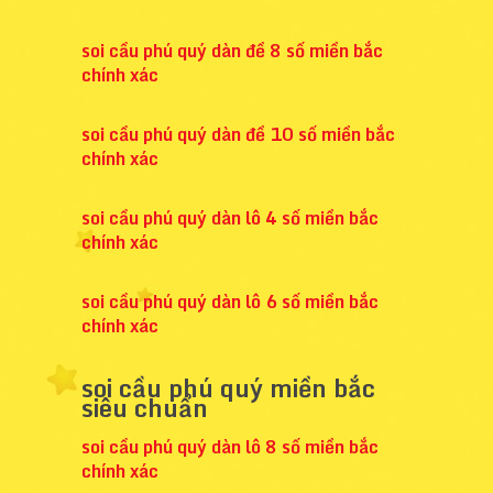
soi cầu phú quý dàn đề 8 số miền bắc
chính xác
soi cầu phú quý dàn đề 10 số miền bắc
chính xác
soi cầu phú quý dàn lô 4 số miền bắc
chính xác
soi cầu phú quý dàn lô 6 số miền bắc
chính xác
soi cầu phú quý miền bắc
siêu chuẩn
soi cầu phú quý dàn lô 8 số miền bắc
chính xác