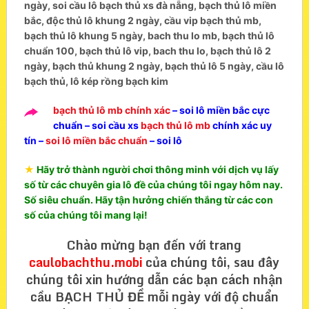
ngày, soi cầu lô bạch thủ xs đà nẵng, bạch thủ lô miền
bắc, độc thủ lô khung 2 ngày, cầu vip bạch thủ mb,
bạch thủ lô khung 5 ngày, bach thu lo mb, bạch thủ lô
chuẩn 100, bạch thủ lô vip, bach thu lo, bạch thủ lô 2
ngày, bạch thủ khung 2 ngày, bạch thủ lô 5 ngày, cầu lô
bạch thủ, lô kép rồng bạch kim
bạch thủ lô mb chính xác
– soi lô miền bắc cực
chuẩn – soi cầu xs
bạch thủ lô mb
chính xác uy
tín –
soi lô miền bắc chuẩn
– soi lô
★
Hãy trở thành người chơi thông minh với dịch vụ lấy
số từ các chuyên gia lô đề của chúng tôi ngay hôm nay.
Số siêu chuẩn. Hãy tận hưởng chiến thắng từ các con
số của chúng tôi mang lại!
Chào mừng bạn đến với trang
caulobachthu.mobi
của chúng tôi, sau đây
chúng tôi xin hướng dẫn các bạn cách nhận
cầu BẠCH THỦ ĐỀ mỗi ngày với độ chuẩn