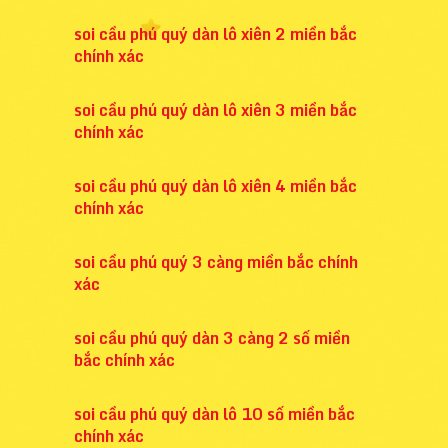
soi cầu phú quý dàn lô xiên 2 miền bắc
chính xác
soi cầu phú quý dàn lô xiên 3 miền bắc
chính xác
soi cầu phú quý dàn lô xiên 4 miền bắc
chính xác
soi cầu phú quý 3 càng miền bắc chính
xác
soi cầu phú quý dàn 3 càng 2 số miền
bắc chính xác
soi cầu phú quý dàn lô 10 số miền bắc
chính xác