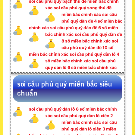
soi cầu phú quý bạch thủ đề miền bắc chính
xác
soi cầu phú quý song thủ đề
miền bắc chính xác
soi cầu
phú quý dàn đề 4 số miền bắc
chính xác
soi cầu phú quý dàn đề 6 số miền
bắc chính xác
soi cầu phú quý dàn đề
8 số miền bắc chính xác
soi
cầu phú quý dàn đề 10 số
miền bắc chính xác
soi cầu phú quý dàn lô 4
số miền bắc chính xác
soi cầu phú
quý dàn lô 6 số miền bắc chính xác
soi cầu phú quý miền bắc siêu
chuẩn
soi cầu phú quý dàn lô 8 số miền bắc chính
xác
soi cầu phú quý dàn lô xiên 2
miền bắc chính xác
soi cầu
phú quý dàn lô xiên 3 miền