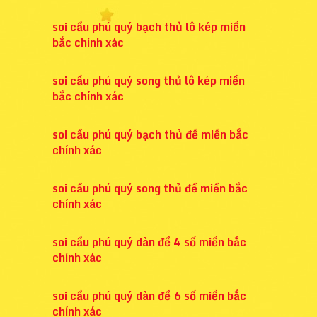
soi cầu phú quý bạch thủ lô kép miền
bắc chính xác
soi cầu phú quý song thủ lô kép miền
bắc chính xác
soi cầu phú quý bạch thủ đề miền bắc
chính xác
soi cầu phú quý song thủ đề miền bắc
chính xác
soi cầu phú quý dàn đề 4 số miền bắc
chính xác
soi cầu phú quý dàn đề 6 số miền bắc
chính xác