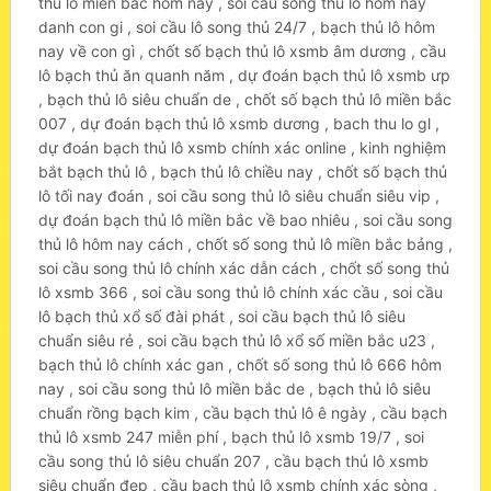
thu lô miên bắc hôm nay , soi cầu song thủ lô hôm nay
danh con gi , soi cầu lô song thủ 24/7 , bạch thủ lô hôm
nay về con gì , chốt số bạch thủ lô xsmb âm dương , cầu
lô bạch thủ ăn quanh năm , dự đoán bạch thủ lô xsmb ưp
, bạch thủ lô siêu chuẩn de , chốt số bạch thủ lô miền bắc
007 , dự đoán bạch thủ lô xsmb dương , bach thu lo gl ,
dự đoán bạch thủ lô xsmb chính xác online , kinh nghiệm
bắt bạch thủ lô , bạch thủ lô chiều nay , chốt số bạch thủ
lô tối nay đoán , soi cầu song thủ lô siêu chuẩn siêu vip ,
dự đoán bạch thủ lô miền bắc về bao nhiêu , soi cầu song
thủ lô hôm nay cách , chốt số song thủ lô miền bắc bảng ,
soi cầu song thủ lô chính xác dẫn cách , chốt số song thủ
lô xsmb 366 , soi cầu song thủ lô chính xác cầu , soi cầu
lô bạch thủ xổ số đài phát , soi cầu bạch thủ lô siêu
chuẩn siêu rẻ , soi cầu bạch thủ lô xổ số miền bắc u23 ,
bạch thủ lô chính xác gan , chốt số song thủ lô 666 hôm
nay , soi cầu song thủ lô miền bắc de , bạch thủ lô siêu
chuẩn rồng bạch kim , cầu bạch thủ lô ê ngày , cầu bạch
thủ lô xsmb 247 miễn phí , bạch thủ lô xsmb 19/7 , soi
cầu song thủ lô siêu chuẩn 207 , cầu bạch thủ lô xsmb
siêu chuẩn đẹp , cầu bạch thủ lô xsmb chính xác sòng ,