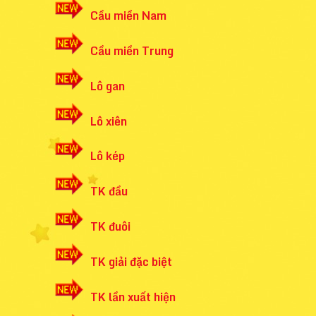
Cầu miền Nam
Cầu miền Trung
Lô gan
Lô xiên
Lô kép
TK đầu
TK đuôi
TK giải đặc biệt
TK lần xuất hiện