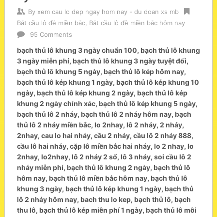
By
xem cau lo dep ngay hom nay - du doan xs mb
Bắt cầu lô đề miền bắc
,
Bắt cầu lô đề miền bắc hôm nay
95 Comments
bạch thủ lô khung 3 ngày chuẩn 100, bạch thủ lô khung
3 ngày miễn phí, bạch thủ lô khung 3 ngày tuyệt đối,
bạch thủ lô khung 5 ngày, bạch thủ lô kép hôm nay,
bạch thủ lô kép khung 1 ngày, bạch thủ lô kép khung 10
ngày, bạch thủ lô kép khung 2 ngày, bạch thủ lô kép
khung 2 ngày chính xác, bạch thủ lô kép khung 5 ngày,
bạch thủ lô 2 nháy, bạch thủ lô 2 nháy hôm nay, bạch
thủ lô 2 nháy miền bắc, lo 2nhay, lô 2 nháy, 2 nháy,
2nhay, cau lo hai nháy, cầu 2 nháy, cầu lô 2 nháy 888,
cầu lô hai nháy, cặp lô miền bắc hai nháy, lo 2 nhay, lo
2nhay, lo2nhay, lô 2 nháy 2 số, lô 3 nháy, soi cầu lô 2
nháy miễn phí, bạch thủ lô khung 2 ngày, bạch thủ lô
hôm nay, bạch thủ lô miền bắc hôm nay, bạch thủ lô
khung 3 ngày, bạch thủ lô kép khung 1 ngày, bạch thủ
lô 2 nháy hôm nay, bach thu lo kep, bạch thủ lô, bạch
thu lô, bạch thủ lô kép miễn phí 1 ngày, bạch thủ lô mỗi