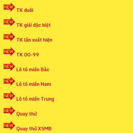
TK đuôi
TK giải đặc biệt
TK lần xuất hiện
TK 00-99
Lô tô miền Bắc
Lô tô miền Nam
Lô tô miền Trung
Quay thử
Quay thử XSMB