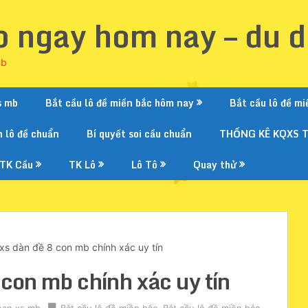
p ngay hom nay – du 
mb
s mb
Bắt cầu lô đề miền bắc hôm nay
Bắt cầu lô đề mi
 lô đề chuẩn
Bí quyết soi cầu chuẩn
THỐNG KÊ KQXS 
TK Cầu
TK Lô
Lô Tô
Quay thử
 xs dàn đề 8 con mb chính xác uy tín
 con mb chính xác uy tín