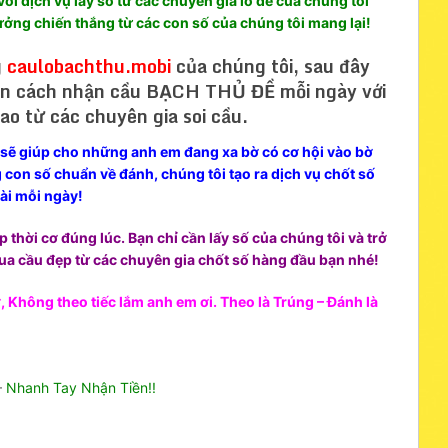
ới dịch vụ lấy số từ các chuyên gia lô đề của chúng tôi
ởng chiến thắng từ các con số của chúng tôi mang lại!
g
caulobachthu.mobi
của chúng tôi, sau đây
bạn cách nhận cầu BẠCH THỦ ĐỀ mỗi ngày với
ao từ các chuyên gia soi cầu.
i sẽ giúp cho những anh em đang xa bờ có cơ hội vào bờ
con số chuẩn về đánh, chúng tôi tạo ra dịch vụ chốt số
ài mỗi ngày!
 thời cơ đúng lúc. Bạn chỉ cần lấy số của chúng tôi và trở
ua cầu đẹp từ các chuyên gia chốt số hàng đầu bạn nhé!
Không theo tiếc lắm anh em ơi. Theo là Trúng – Đánh là
–
Nhanh Tay Nhận Tiền!!