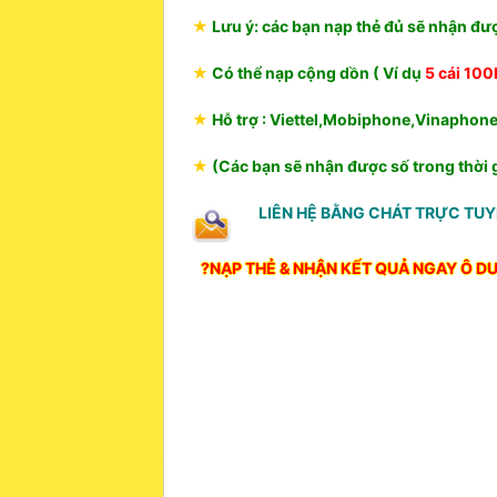
★
Lưu ý: các bạn nạp thẻ đủ
sẽ nhận đư
★
Có thể nạp cộng dồn ( Ví dụ
5
cái 100
★
Hỗ trợ : Viettel,Mobiphone,Vinaphon
★
(Các bạn sẽ nhận được số trong thời 
LIÊN HỆ BẰNG CHÁT TRỰC TUYẾ
?NẠP THẺ & NHẬN KẾT QUẢ NGAY Ô DƯ