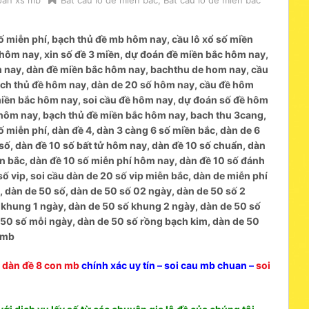
oan xs mb
Bắt cầu lô đề miền bắc
,
Bắt cầu lô đề miền bắc
ố miễn phí, bạch thủ đề mb hôm nay, cầu lô xổ số miền
 hôm nay, xin số đề 3 miền, dự đoán đề miền bắc hôm nay,
m nay, dàn đề miền bắc hôm nay, bachthu de hom nay, cầu
ạch thủ đề hôm nay, dàn de 20 số hôm nay, cầu đề hôm
miền bắc hôm nay, soi cầu đề hôm nay, dự đoán số đề hôm
 hôm nay, bạch thủ đề miền bắc hôm nay, bach thu 3cang,
 miễn phí, dàn đề 4, dàn 3 càng 6 số miền bắc, dàn de 6
 số, dàn đề 10 số bất tử hôm nay, dàn đề 10 số chuẩn, dàn
n bắc, dàn đề 10 số miễn phí hôm nay, dàn đề 10 số đánh
ố vip, soi cầu dàn de 20 số vip miễn bắc, dàn de miễn phí
, dàn de 50 số, dàn de 50 số 02 ngày, dàn de 50 số 2
ố khung 1 ngày, dàn de 50 số khung 2 ngày, dàn de 50 số
e 50 số mỗi ngày, dàn de 50 số rồng bạch kim, dàn de 50
xsmb
s
dàn đề 8 con mb
chính xác uy tín – soi cau mb chuan –
soi