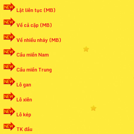
Lật liên tục (MB)
Về cả cặp (MB)
Về nhiều nháy (MB)
Cầu miền Nam
Cầu miền Trung
Lô gan
Lô xiên
Lô kép
TK đầu