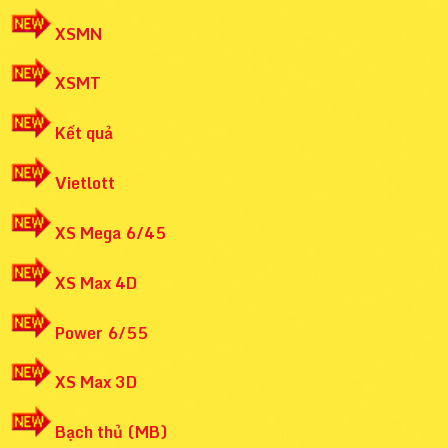
XSMN
XSMT
Kết quả
Vietlott
XS Mega 6/45
XS Max 4D
Power 6/55
XS Max 3D
Bạch thủ (MB)