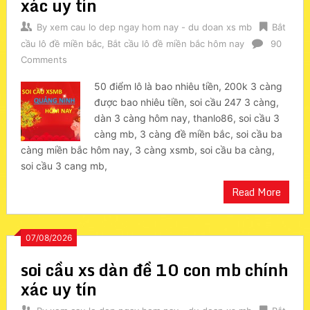
xác uy tín
By
xem cau lo dep ngay hom nay - du doan xs mb
Bắt
cầu lô đề miền bắc
,
Bắt cầu lô đề miền bắc hôm nay
90
Comments
50 điểm lô là bao nhiêu tiền, 200k 3 càng
được bao nhiêu tiền, soi cầu 247 3 càng,
dàn 3 càng hôm nay, thanlo86, soi cầu 3
càng mb, 3 càng đề miền bắc, soi cầu ba
càng miền bắc hôm nay, 3 càng xsmb, soi cầu ba càng,
soi cầu 3 cang mb,
Read More
07/08/2026
soi cầu xs dàn đề 10 con mb chính
xác uy tín