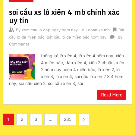
soi cầu xs lô xiên 4 mb chính xác
uy tín
By
xem cau lo dep ngay hom nay - du doan xs mb
Bắt
cầu lô đề miền bắc
,
Bắt cầu lô đề miền bắc hôm nay
89
Comments
thống kê lô xiên 4, lô xiên 4 hôm nay, xiên
4 miền bắc, dàn xiên 4, xiên 2 chuẩn, xiên
2 hôm nay, xiên 4 miền bắc, lô xiên 2, lô
xiên 3, lô xiên 4, soi cầu lô xiên 2 3 4 hôm
nay, soi cầu xiên 2, soi cầu xiên 3, soi
Read More
Điều
1
2
3
…
235
hướng