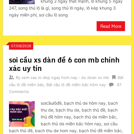
khung 2 ngày that mạnh, lô khung 5 ngày
247, song thủ lô là gì, song thủ lô ngày, lô kép khung 3
ngày miễn phí, soi cầu lô song
Read More
07/08/2026
soi cầu xs dàn đề 6 con mb chính
xác uy tín
By
xem cau lo dep ngay hom nay - du doan xs mb
Bắt
cầu lô đề miền bắc
,
Bắt cầu lô đề miền bắc hôm nay
87
Comments
soicầulôđề, bạch thủ de hôm nay, bach
thu de, bạch thu de, bạch thủ đề, bạch
thủ đề hôm nay, bạch thủ de miền bắc,
bạch thủ de miền bắc hôm nay, soi cầu
bạch thủ đề, bach thu de hom nay, bạch thủ đề miền bắc,