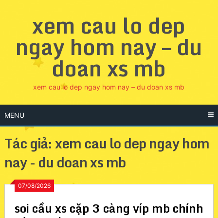
Skip
xem cau lo dep
to
content
ngay hom nay – du
doan xs mb
xem cau lo dep ngay hom nay – du doan xs mb
MENU
Tác giả:
xem cau lo dep ngay hom
nay - du doan xs mb
07/08/2026
soi cầu xs cặp 3 càng víp mb chính