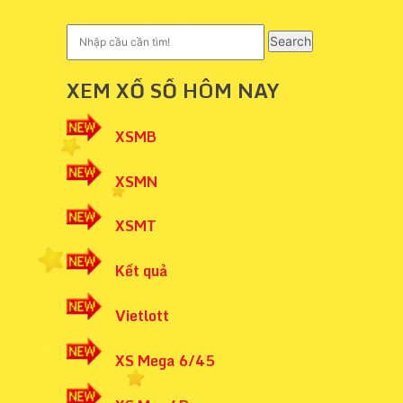
bài
viết
Search
XEM XỔ SỐ HÔM NAY
XSMB
XSMN
XSMT
Kết quả
Vietlott
XS Mega 6/45