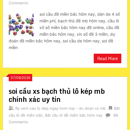
Comments
soi cầu đề miền bắc hôm nay, dàn de 4 số
miễn phí, bạch thủ đề mb hôm nay, cầu lô
xổ số miền bắc hôm nay đề online, cầu đề
miền bắc hôm nay, xin số đề 3 miền, dự
đoán đề miền bắc hôm nay, soi cầu de hôm nay, soi đề
miền
Read More
07/08/2026
soi cầu xs bạch thủ lô kép mb
chính xác uy tín
By
xem cau lo dep ngay hom nay - du doan xs mb
Bắt
cầu lô đề miền bắc
,
Bắt cầu lô đề miền bắc hôm nay
86
Comments