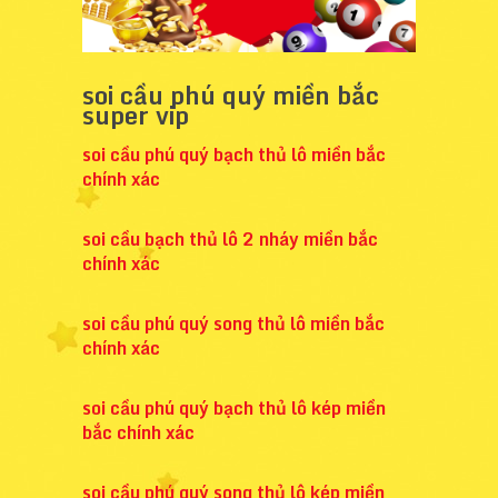
soi cầu phú quý miền bắc
super vip
soi cầu phú quý bạch thủ lô miền bắc
chính xác
soi cầu bạch thủ lô 2 nháy miền bắc
chính xác
soi cầu phú quý song thủ lô miền bắc
chính xác
soi cầu phú quý bạch thủ lô kép miền
bắc chính xác
soi cầu phú quý song thủ lô kép miền