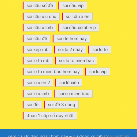
soi cầu số đề
soi cầu vip
soi cầu xiu chu
soi cầu xiên
soi cầu xsmb
soi cầu xsmb vip
soi cầu đề
soi de hom nay
soi kep mb
soi lo 2 nháy
soi lo to
soi lo to mb
soi lo to mien bac
soi lo to mien bac hom nay
soi lo vip
soi lo xien 2
soi lô xiên
soi lô xsmb
soi so mien bac
soi đề
soi đề 3 càng
đoán 1 cặp số duy nhất
xem cau lo dep ngay hom nay – du doan xs mb
Copyright ©