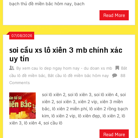
bạch thủ đề miền bắc hôm nay, bach
Read More
07/08/2026
soi cầu xs lô xiên 3 mb chính xác
uy tín
By
xem cau lo dep ngay hom nay - du doan xs mb
Bắt
cầu lô đề miền bắc
,
Bắt cầu lô đề miền bắc hôm nay
88
Comments
soi lô xiên 2, soi lô xiên 3, soi lô xiên 4, soi
xiên 2, soi xiên 3, xiên 2 vip, xiên 3 miền
bắc, lô xiên 2 miễn phí, lô xiên 2 rồng bạch
kim, lô xiên 2 vip, lô xiên đẹp, lô xiên 2, lô
xiên 3, lô xiên 4, soi cầu lô
Read More