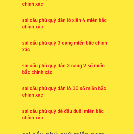
chính xác
soi cầu phú quý dàn lô xiên 4 miền bắc
chính xác
soi cầu phú quý 3 càng miền bắc chính
xác
soi cầu phú quý dàn 3 càng 2 số miền
bắc chính xác
soi cầu phú quý dàn lô 10 số miền bắc
chính xác
soi cầu phú quý đề đầu đuôi miền bắc
chính xác