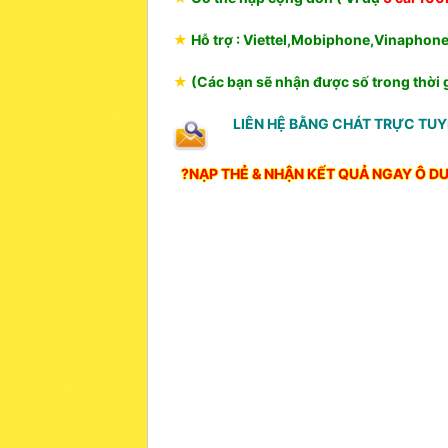
★
Hỗ trợ : Viettel,Mobiphone,Vinaphon
★
(Các bạn sẽ nhận được số trong thời 
LIÊN HỆ BẰNG CHÁT TRỰC TUYẾ
?NẠP THẺ & NHẬN KẾT QUẢ NGAY Ô DƯ