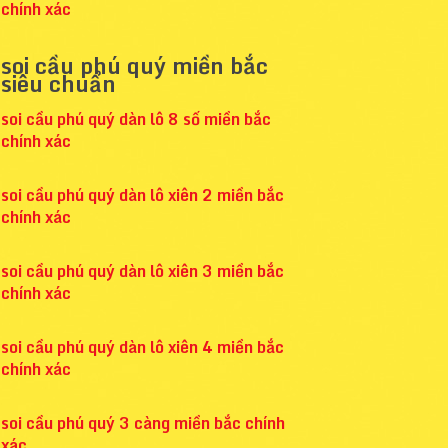
chính xác
soi cầu phú quý miền bắc
siêu chuẩn
soi cầu phú quý dàn lô 8 số miền bắc
chính xác
soi cầu phú quý dàn lô xiên 2 miền bắc
chính xác
soi cầu phú quý dàn lô xiên 3 miền bắc
chính xác
soi cầu phú quý dàn lô xiên 4 miền bắc
chính xác
soi cầu phú quý 3 càng miền bắc chính
xác