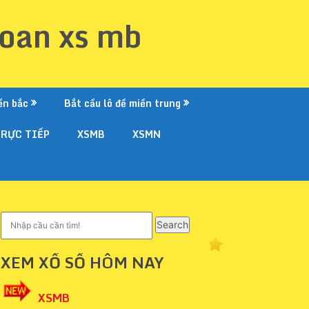
doan xs mb
ền bắc
Bắt cầu lô đề miền trung
TRỰC TIẾP
XSMB
XSMN
Search
XEM XỔ SỐ HÔM NAY
XSMB