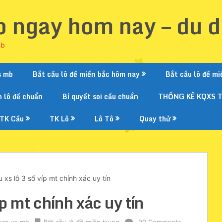
p ngay hom nay – du 
mb
s mb
Bắt cầu lô đề miền bắc hôm nay
Bắt cầu lô đề mi
 lô đề chuẩn
Bí quyết soi cầu chuẩn
THỐNG KÊ KQXS 
TK Cầu
TK Lô
Lô Tô
Quay thử
u xs lô 3 số víp mt chính xác uy tín
íp mt chính xác uy tín