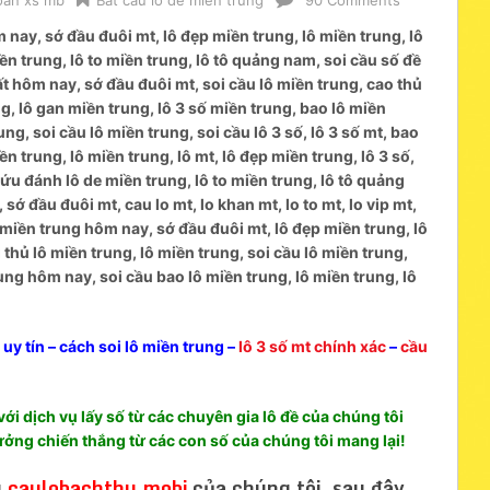
oan xs mb
Bắt cầu lô đề miền trung
90 Comments
 nay, sớ đầu đuôi mt, lô đẹp miền trung, lô miền trung, lô
n trung, lô to miền trung, lô tô quảng nam, soi cầu số đề
t hôm nay, sớ đầu đuôi mt, soi cầu lô miền trung, cao thủ
g, lô gan miền trung, lô 3 số miền trung, bao lô miền
ng, soi cầu lô miền trung, soi cầu lô 3 số, lô 3 số mt, bao
n trung, lô miền trung, lô mt, lô đẹp miền trung, lô 3 số,
cứu đánh lô de miền trung, lô to miền trung, lô tô quảng
sớ đầu đuôi mt, cau lo mt, lo khan mt, lo to mt, lo vip mt,
ẹp miền trung hôm nay, sớ đầu đuôi mt, lô đẹp miền trung, lô
thủ lô miền trung, lô miền trung, soi cầu lô miền trung,
trung hôm nay, soi cầu bao lô miền trung, lô miền trung, lô
uy tín – cách soi lô miền trung –
lô 3 số mt chính xác
–
cầu
ới dịch vụ lấy số từ các chuyên gia lô đề của chúng tôi
ởng chiến thắng từ các con số của chúng tôi mang lại!
g
caulobachthu.mobi
của chúng tôi, sau đây