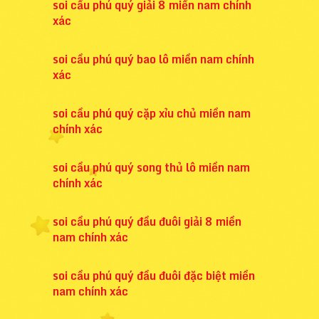
soi cầu phú quý giải 8 miền nam chính
xác
soi cầu phú quý bao lô miền nam chính
xác
soi cầu phú quý cặp xỉu chủ miền nam
chính xác
soi cầu phú quý song thủ lô miền nam
chính xác
soi cầu phú quý đầu đuôi giải 8 miền
nam chính xác
soi cầu phú quý đầu đuôi đặc biệt miền
nam chính xác