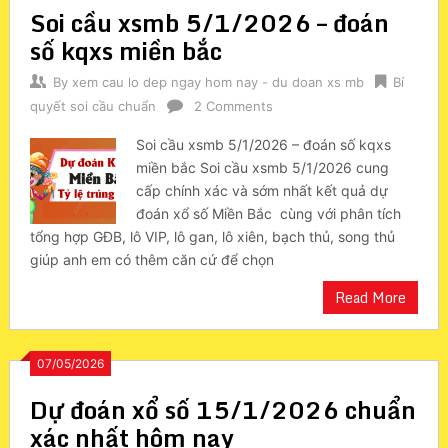
Soi cầu xsmb 5/1/2026 – đoán
số kqxs miền bắc
By
xem cau lo dep ngay hom nay - du doan xs mb
Bí
quyết soi cầu chuẩn
2 Comments
Soi cầu xsmb 5/1/2026 – đoán số kqxs
miền bắc Soi cầu xsmb 5/1/2026 cung
cấp chính xác và sớm nhất kết quả dự
đoán xổ số Miền Bắc cùng với phân tích
tổng hợp GĐB, lô VIP, lô gan, lô xiên, bạch thủ, song thủ
giúp anh em có thêm căn cứ để chọn
Read More
07/05/2026
Dự đoán xổ số 15/1/2026 chuẩn
xác nhất hôm nay