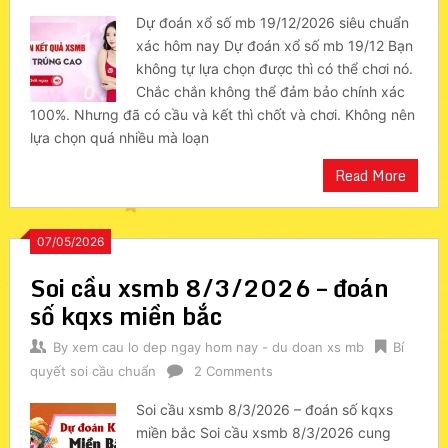
Dự đoán xổ số mb 19/12/2026 siêu chuẩn
xác hôm nay Dự đoán xổ số mb 19/12 Bạn
không tự lựa chọn được thì có thể chơi nó.
Chắc chắn không thể đảm bảo chính xác
100%. Nhưng đã có cầu và kết thì chốt và chơi. Không nên
lựa chọn quá nhiều mà loạn
Read More
07/05/2026
Soi cầu xsmb 8/3/2026 – đoán
số kqxs miền bắc
By
xem cau lo dep ngay hom nay - du doan xs mb
Bí
quyết soi cầu chuẩn
2 Comments
Soi cầu xsmb 8/3/2026 – đoán số kqxs
miền bắc Soi cầu xsmb 8/3/2026 cung