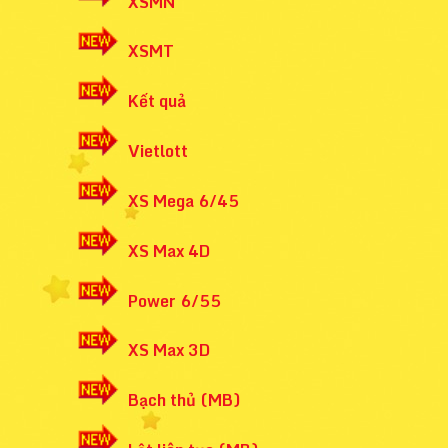
XSMN
XSMT
Kết quả
Vietlott
XS Mega 6/45
XS Max 4D
Power 6/55
XS Max 3D
Bạch thủ (MB)