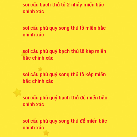
soi cầu bạch thủ lô 2 nháy miền bắc
chính xác
soi cầu phú quý song thủ lô miền bắc
chính xác
soi cầu phú quý bạch thủ lô kép miền
bắc chính xác
soi cầu phú quý song thủ lô kép miền
bắc chính xác
soi cầu phú quý bạch thủ đề miền bắc
chính xác
soi cầu phú quý song thủ đề miền bắc
chính xác