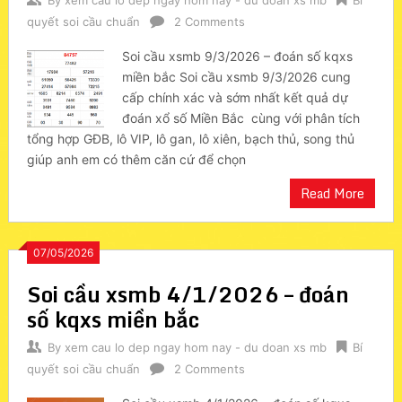
By
xem cau lo dep ngay hom nay - du doan xs mb
Bí
quyết soi cầu chuẩn
2 Comments
Soi cầu xsmb 9/3/2026 – đoán số kqxs
miền bắc Soi cầu xsmb 9/3/2026 cung
cấp chính xác và sớm nhất kết quả dự
đoán xổ số Miền Bắc cùng với phân tích
tổng hợp GĐB, lô VIP, lô gan, lô xiên, bạch thủ, song thủ
giúp anh em có thêm căn cứ để chọn
Read More
07/05/2026
Soi cầu xsmb 4/1/2026 – đoán
số kqxs miền bắc
By
xem cau lo dep ngay hom nay - du doan xs mb
Bí
quyết soi cầu chuẩn
2 Comments