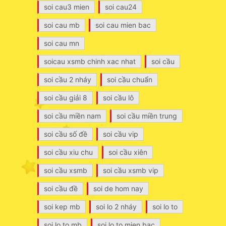
soi cau3 mien
soi cau24
soi cau mb
soi cau mien bac
soi cau mn
soicau xsmb chinh xac nhat
soi cầu
soi cầu 2 nháy
soi cầu chuẩn
soi cầu giải 8
soi cầu lô
soi cầu miền nam
soi cầu miền trung
soi cầu số đề
soi cầu vip
soi cầu xiu chu
soi cầu xiên
soi cầu xsmb
soi cầu xsmb vip
soi cầu đề
soi de hom nay
soi kep mb
soi lo 2 nháy
soi lo to
soi lo to mb
soi lo to mien bac