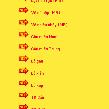
Lật liên tục (MB)
Về cả cặp (MB)
Về nhiều nháy (MB)
Cầu miền Nam
Cầu miền Trung
Lô gan
Lô xiên
Lô kép
TK đầu