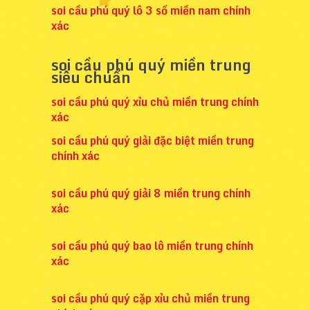
soi cầu phú quý lô 3 số miền nam chính
xác
soi cầu phú quý miền trung
siêu chuẩn
soi cầu phú quý xỉu chủ miền trung chính
xác
soi cầu phú quý giải đặc biệt miền trung
chính xác
soi cầu phú quý giải 8 miền trung chính
xác
soi cầu phú quý bao lô miền trung chính
xác
soi cầu phú quý cặp xỉu chủ miền trung