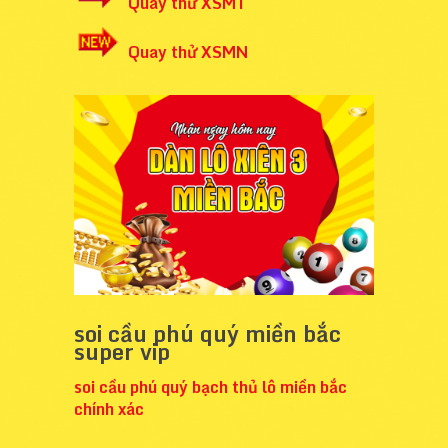
Quay thử XSMT
Quay thử XSMN
soi cầu phú quý miền bắc
super vip
soi cầu phú quý bạch thủ lô miền bắc
chính xác