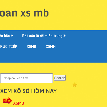
doan xs mb
ền bắc
Bắt cầu lô đề miền trung
TRỰC TIẾP
XSMB
XSMN
Search
XEM XỔ SỐ HÔM NAY
XSMB