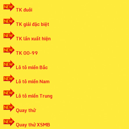
TK đuôi
TK giải đặc biệt
TK lần xuất hiện
TK 00-99
Lô tô miền Bắc
Lô tô miền Nam
Lô tô miền Trung
Quay thử
Quay thử XSMB