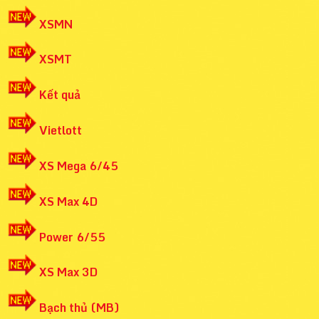
XSMN
XSMT
Kết quả
Vietlott
XS Mega 6/45
XS Max 4D
Power 6/55
XS Max 3D
Bạch thủ (MB)