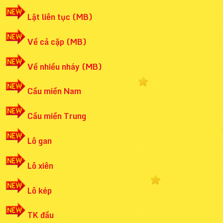
Lật liên tục (MB)
Về cả cặp (MB)
Về nhiều nháy (MB)
Cầu miền Nam
Cầu miền Trung
Lô gan
Lô xiên
Lô kép
TK đầu