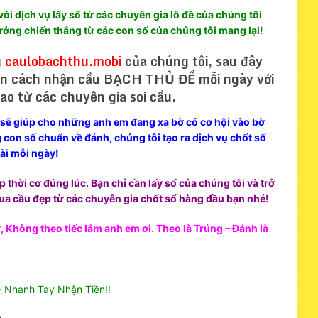
ới dịch vụ lấy số từ các chuyên gia lô đề của chúng tôi
ởng chiến thắng từ các con số của chúng tôi mang lại!
g
caulobachthu.mobi
của chúng tôi, sau đây
bạn cách nhận cầu BẠCH THỦ ĐỀ mỗi ngày với
ao từ các chuyên gia soi cầu.
i sẽ giúp cho những anh em đang xa bờ có cơ hội vào bờ
con số chuẩn về đánh, chúng tôi tạo ra dịch vụ chốt số
ài mỗi ngày!
 thời cơ đúng lúc. Bạn chỉ cần lấy số của chúng tôi và trở
ua cầu đẹp từ các chuyên gia chốt số hàng đầu bạn nhé!
Không theo tiếc lắm anh em ơi. Theo là Trúng – Đánh là
–
Nhanh Tay Nhận Tiền!!