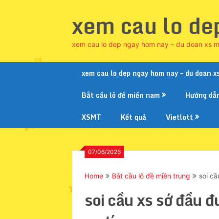
Skip
xem cau lo de
to
content
xem cau lo dep ngay hom nay – du doan xs 
xem cau lo dep ngay hom nay – du doan x
Bắt cầu lô đề miền nam
Hướng dẫn
XSMT
Kết quả
Vietlott
07/06/2026
Home
Bắt cầu lô đề miền trung
soi cầ
soi cầu xs sớ đầu đu