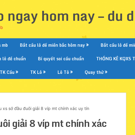
p ngay hom nay – du 
mb
s mb
Bắt cầu lô đề miền bắc hôm nay
Bắt cầu lô đề mi
 lô đề chuẩn
Bí quyết soi cầu chuẩn
THỐNG KÊ KQXS 
TK Cầu
TK Lô
Lô Tô
Quay thử
u xs sớ đầu đuôi giải 8 víp mt chính xác uy tín
ôi giải 8 víp mt chính xác