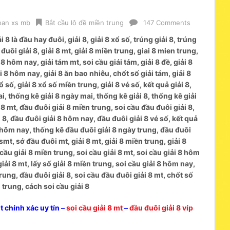
oan xs mb
Bắt cầu lô đề miền trung
147 Comments
i 8 là đầu hay đuôi, giải 8, giải 8 xổ số, trúng giải 8, trúng
ầu đuôi giải 8, giải 8 mt, giải 8 miền trung, giai 8 mien trung,
 8 hôm nay, giải tám mt, soi cầu giái tám, giải 8 đề, giải 8
ải 8 hôm nay, giải 8 ăn bao nhiêu, chốt số giải tám, giải 8
 số, giải 8 xổ số miền trung, giải 8 vé số, kết quả giải 8,
i, thống kê giải 8 ngày mai, thống kê giải 8, thống kê giải
8 mt, đầu đuôi giải 8 miền trung, soi cầu đầu đuôi giải 8,
 8, đầu đuôi giải 8 hôm nay, đầu đuôi giải 8 vé số, kết quả
8 hôm nay, thống kê đầu đuôi giải 8 ngày trung, đầu đuôi
smt, sớ đầu đuôi mt, giải 8 mt, giải 8 miền trung, giải 8
ầu giải 8 miền trung, soi cầu giải 8 mt, soi cầu giải 8 hôm
iải 8 mt, lấy số giải 8 miền trung, soi cầu giải 8 hôm nay,
rung, đầu đuôi giải 8, soi cầu đầu đuôi giải 8 mt, chốt số
n trung, cách soi cầu giải 8
 chính xác uy tín –
soi cầu giải 8 mt
–
đầu đuôi giải 8 víp