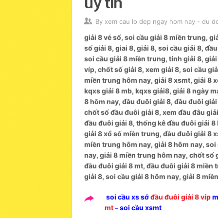
uy tín
By
xem cau lo dep ngay hom nay - du d
giải 8 vé số, soi cầu giải 8 miền trung, giả
số giải 8, giai 8, giải 8, soi cầu giải 8, đ
soi cầu giải 8 miền trung, tính giải 8, giải
víp, chốt số giải 8, xem giải 8, soi cầu gi
miền trung hôm nay, giải 8 xsmt, giải 8 xổ
kqxs giải 8 mb, kqxs giải8, giải 8 ngày ma
8 hôm nay, đầu đuôi giải 8, đầu đuôi giải 
chốt số đầu đuôi giải 8, xem đầu đâu giải
đầu đuôi giải 8, thống kê đầu đuôi giải 
giải 8 xổ số miền trung, đầu đuôi giải 8 x
miền trung hôm nay, giải 8 hôm nay, soi c
nay, giải 8 miền trung hôm nay, chốt số g
đầu đuôi giải 8 mt, đầu đuôi giải 8 miền t
giải 8, soi cầu giải 8 hôm nay, giải 8 miề
soi cầu xs sớ
đầu đuôi giải 8 víp
mt
mt
– soi cầu xsmt