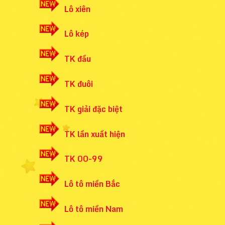
Lô xiên
Lô kép
TK đầu
TK đuôi
TK giải đặc biệt
TK lần xuất hiện
TK 00-99
Lô tô miền Bắc
Lô tô miền Nam