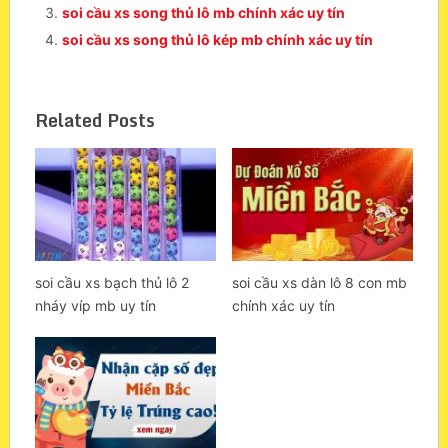
soi cầu xs song thủ lô mb chính xác uy tín
soi cầu xs song thủ lô kép mb chính xác uy tín
Related Posts
soi cầu xs bạch thủ lô 2
soi cầu xs dàn lô 8 con mb
nháy víp mb uy tín
chính xác uy tín