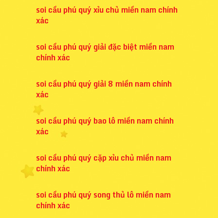
soi cầu phú quý xỉu chủ miền nam chính
xác
soi cầu phú quý giải đặc biệt miền nam
chính xác
soi cầu phú quý giải 8 miền nam chính
xác
soi cầu phú quý bao lô miền nam chính
xác
soi cầu phú quý cặp xỉu chủ miền nam
chính xác
soi cầu phú quý song thủ lô miền nam
chính xác