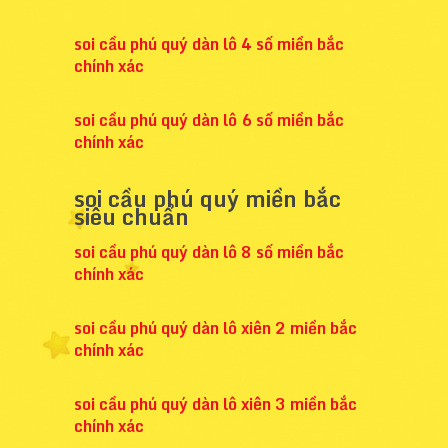
soi cầu phú quý dàn lô 4 số miền bắc
chính xác
soi cầu phú quý dàn lô 6 số miền bắc
chính xác
soi cầu phú quý miền bắc
siêu chuẩn
soi cầu phú quý dàn lô 8 số miền bắc
chính xác
soi cầu phú quý dàn lô xiên 2 miền bắc
chính xác
soi cầu phú quý dàn lô xiên 3 miền bắc
chính xác