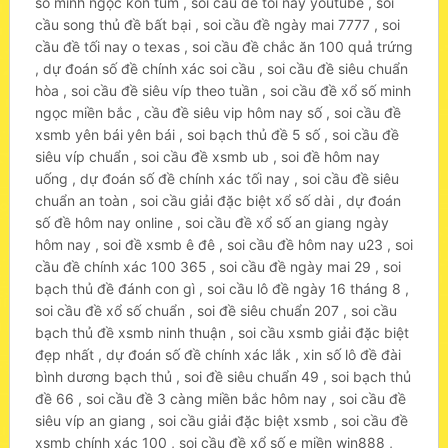
số minh ngọc kon tum , soi cầu đề tối nay youtube , soi
cầu song thủ đề bất bại , soi cầu đề ngày mai 7777 , soi
cầu đề tối nay o texas , soi cầu đề chắc ăn 100 quả trứng
, dự đoán số đề chính xác soi cầu , soi cầu đề siêu chuẩn
hòa , soi cầu đề siêu víp theo tuần , soi cầu đề xổ số minh
ngọc miền bắc , cầu đề siêu vip hôm nay số , soi cầu đề
xsmb yên bái yên bái , soi bạch thủ đề 5 số , soi cầu đề
siêu víp chuẩn , soi cầu đề xsmb ub , soi đề hôm nay
uống , dự đoán số đề chính xác tối nay , soi cầu đề siêu
chuẩn an toàn , soi cầu giải đặc biệt xổ số dài , dự đoán
số đề hôm nay online , soi cầu đề xổ số an giang ngày
hôm nay , soi đề xsmb ê đê , soi cầu đề hôm nay u23 , soi
cầu đề chính xác 100 365 , soi cầu đề ngày mai 29 , soi
bạch thủ đề đánh con gì , soi cầu lô đề ngày 16 tháng 8 ,
soi cầu đề xổ số chuẩn , soi đề siêu chuẩn 207 , soi cầu
bạch thủ đề xsmb ninh thuận , soi cầu xsmb giải đặc biệt
đẹp nhất , dự đoán số đề chính xác lắk , xin số lô đề đài
bình dương bạch thủ , soi đề siêu chuẩn 49 , soi bạch thủ
đề 66 , soi cầu đề 3 càng miền bắc hôm nay , soi cầu đề
siêu víp an giang , soi cầu giải đặc biệt xsmb , soi cầu đề
xsmb chính xác 100 , soi cầu đề xổ số e miền win888 ,