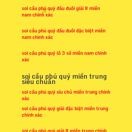
soi cầu phú quý đầu đuôi giải 8 miền
nam chính xác
soi cầu phú quý đầu đuôi đặc biệt miền
nam chính xác
soi cầu phú quý lô 3 số miền nam chính
xác
soi cầu phú quý miền trung
siêu chuẩn
soi cầu phú quý xỉu chủ miền trung chính
xác
soi cầu phú quý giải đặc biệt miền trung
chính xác
soi cầu phú quý giải 8 miền trung chính