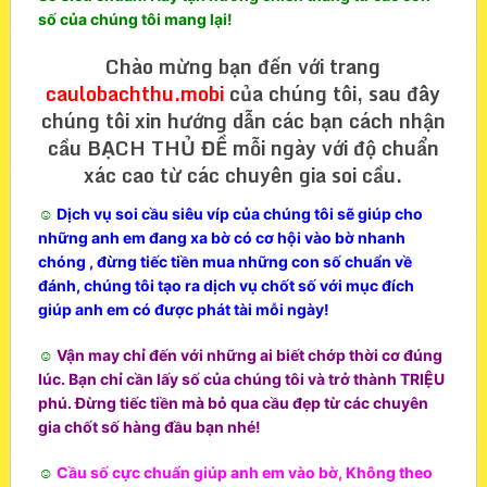
số của chúng tôi mang lại!
Chào mừng bạn đến với trang
caulobachthu.mobi
của chúng tôi, sau đây
chúng tôi xin hướng dẫn các bạn cách nhận
cầu BẠCH THỦ ĐỀ mỗi ngày với độ chuẩn
xác cao từ các chuyên gia soi cầu.
☺
Dịch vụ soi cầu siêu víp của chúng tôi sẽ giúp cho
những anh em đang xa bờ có cơ hội vào bờ nhanh
chóng , đừng tiếc tiền mua những con số chuẩn về
đánh, chúng tôi tạo ra dịch vụ chốt số với mục đích
giúp anh em có được phát tài mỗi ngày!
☺
Vận may chỉ đến với những ai biết chớp thời cơ đúng
lúc. Bạn chỉ cần lấy số của chúng tôi và trở thành TRIỆU
phú. Đừng tiếc tiền mà bỏ qua cầu đẹp từ các chuyên
gia chốt số hàng đầu bạn nhé!
☺
Cầu số cực chuẩn giúp anh em vào bờ, Không theo