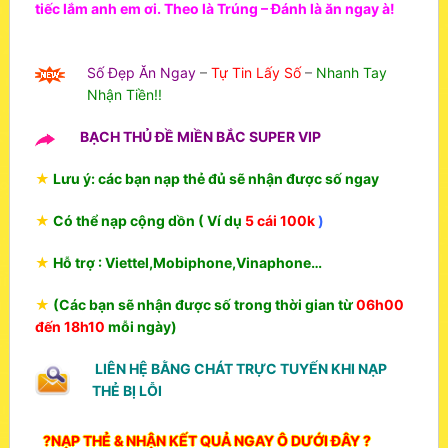
tiếc lắm anh em ơi. Theo là Trúng – Đánh là ăn ngay à!
Số Đẹp Ăn Ngay
–
Tự Tin Lấy Số
–
Nhanh Tay
Nhận Tiền!!
BẠCH THỦ ĐỀ MIỀN BẮC SUPER VIP
★
Lưu ý: các bạn nạp thẻ đủ
sẽ nhận được số ngay
★
Có thể nạp cộng dồn ( Ví dụ
5
cái 100k
)
★
Hỗ trợ : Viettel,Mobiphone,Vinaphone…
★
(Các bạn sẽ nhận được số trong thời gian từ
06h00
đến 18h10
mỗi ngày)
LIÊN HỆ BẰNG CHÁT TRỰC TUYẾN KHI NẠP
THẺ BỊ LỖI
?NẠP THẺ & NHẬN KẾT QUẢ NGAY Ô DƯỚI ĐÂY ?