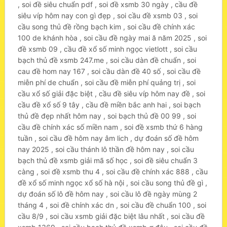
, soi đề siêu chuẩn pdf , soi đề xsmb 30 ngày , cầu đề
siêu víp hôm nay con gì đẹp , soi cầu đề xsmb 03 , soi
cầu song thủ đề rồng bạch kim , soi cầu đề chính xác
100 de khánh hòa , soi cầu đề ngày mai ă năm 2025 , soi
đề xsmb 09 , cầu đề xổ số minh ngọc vietlott , soi cầu
bạch thủ đề xsmb 247.me , soi cầu dàn đề chuẩn , soi
cau đề hom nay 167 , soi cầu dàn đề 40 số , soi cầu đề
miễn phí de chuẩn , soi cầu đề miễn phí quảng trị , soi
cầu xổ số giải đặc biệt , cầu đề siêu víp hôm nay đề , soi
cầu đề xổ số 9 tây , cầu đề miền bắc anh hai , soi bạch
thủ đề đẹp nhất hôm nay , soi bạch thủ đề 00 99 , soi
cầu đề chính xác số miền nam , soi đề xsmb thứ 6 hàng
tuần , soi cầu đề hôm nay âm lich , dự đoán số đề hôm
nay 2025 , soi cầu thánh lô thần đề hôm nay , soi cầu
bạch thủ đề xsmb giải mã số học , soi đề siêu chuẩn 3
càng , soi đề xsmb thu 4 , soi cầu đề chính xác 888 , cầu
đề xổ số minh ngọc xổ số hà nội , soi cầu song thủ đề gì ,
dự đoán số lô đề hôm nay , soi cầu lô đề ngày mùng 2
tháng 4 , soi đề chính xác dn , soi cầu đề chuẩn 100 , soi
cầu 8/9 , soi cầu xsmb giải đặc biệt lâu nhất , soi cầu đề