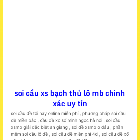
soi cầu xs bạch thủ lô mb chính
xác uy tín
soi cầu đề tối nay online miễn phí , phương pháp soi cầu
đề miền bắc , cầu đề xổ số minh ngọc hà nội , soi cầu
xsmb giải đặc biệt an giang , soi đề xsmb ơ đâu , phần
mềm soi cầu lô đề , soi cầu đề miễn phí 4d , soi cầu đề xổ