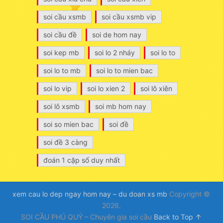
soi cầu xsmb
soi cầu xsmb vip
soi cầu đề
soi de hom nay
soi kep mb
soi lo 2 nháy
soi lo to
soi lo to mb
soi lo to mien bac
soi lo vip
soi lo xien 2
soi lô xiên
soi lô xsmb
soi mb hom nay
soi so mien bac
soi đề
soi đề 3 càng
đoán 1 cặp số duy nhất
xem cau lo dep ngay hom nay – du doan xs mb
Copyright ©
2026.
SOI CẦU PHÚ QUÝ – Chuyên gia soi cầu
Back to Top ↑