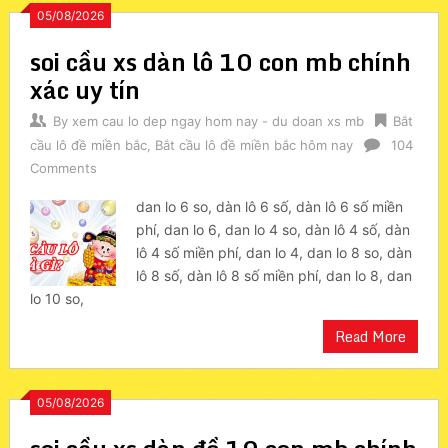
05/08/2026
soi cầu xs dàn lô 10 con mb chính
xác uy tín
By
xem cau lo dep ngay hom nay - du doan xs mb
Bắt
cầu lô đề miền bắc
,
Bắt cầu lô đề miền bắc hôm nay
104
Comments
dan lo 6 so, dàn lô 6 số, dàn lô 6 số miền
phí, dan lo 6, dan lo 4 so, dàn lô 4 số, dàn
lô 4 số miền phí, dan lo 4, dan lo 8 so, dàn
lô 8 số, dàn lô 8 số miền phí, dan lo 8, dan
lo 10 so,
Read More
05/08/2026