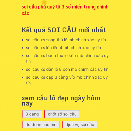
soi cầu phú quý lô 3 số miền trung chính
xác
Kết quả SOI CẦU mới nhất
soi cầu xs song thủ lô mb chính xác uy tín
soi cầu xs lô xiên 4 mb chính xác uy tín
soi cầu xs bạch thủ lô kép mb chính xác uy
tín
soi cầu xs dàn lô 8 con mb chính xác uy tín
soi cầu xs cặp 3 càng víp mb chính xác uy
tín
xem cầu lô đẹp ngày hôm
nay
3 cang
chốt số soi cầu
du doan cau mn
dịch vụ soi cầu