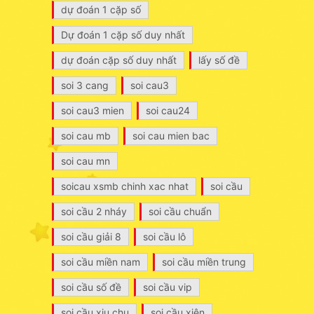
dự đoán 1 cặp số
Dự đoán 1 cặp số duy nhất
dự đoán cặp số duy nhất
lấy số đề
soi 3 cang
soi cau3
soi cau3 mien
soi cau24
soi cau mb
soi cau mien bac
soi cau mn
soicau xsmb chinh xac nhat
soi cầu
soi cầu 2 nháy
soi cầu chuẩn
soi cầu giải 8
soi cầu lô
soi cầu miền nam
soi cầu miền trung
soi cầu số đề
soi cầu vip
soi cầu xiu chu
soi cầu xiên