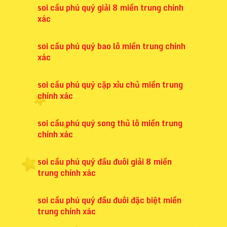
soi cầu phú quý giải 8 miền trung chính
xác
soi cầu phú quý bao lô miền trung chính
xác
soi cầu phú quý cặp xỉu chủ miền trung
chính xác
soi cầu phú quý song thủ lô miền trung
chính xác
soi cầu phú quý đầu đuôi giải 8 miền
trung chính xác
soi cầu phú quý đầu đuôi đặc biệt miền
trung chính xác