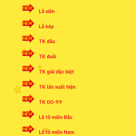
Lô xiên
Lô kép
TK đầu
TK đuôi
TK giải đặc biệt
TK lần xuất hiện
TK 00-99
Lô tô miền Bắc
Lô tô miền Nam