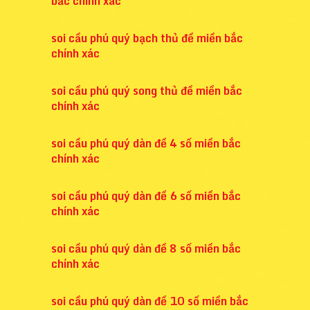
bắc chính xác
soi cầu phú quý bạch thủ đề miền bắc
chính xác
soi cầu phú quý song thủ đề miền bắc
chính xác
soi cầu phú quý dàn đề 4 số miền bắc
chính xác
soi cầu phú quý dàn đề 6 số miền bắc
chính xác
soi cầu phú quý dàn đề 8 số miền bắc
chính xác
soi cầu phú quý dàn đề 10 số miền bắc