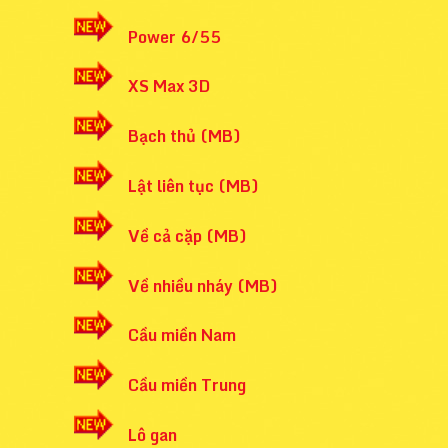
Power 6/55
XS Max 3D
Bạch thủ (MB)
Lật liên tục (MB)
Về cả cặp (MB)
Về nhiều nháy (MB)
Cầu miền Nam
Cầu miền Trung
Lô gan