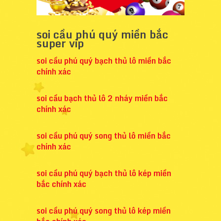
soi cầu phú quý miền bắc
super vip
soi cầu phú quý bạch thủ lô miền bắc
chính xác
soi cầu bạch thủ lô 2 nháy miền bắc
chính xác
soi cầu phú quý song thủ lô miền bắc
chính xác
soi cầu phú quý bạch thủ lô kép miền
bắc chính xác
soi cầu phú quý song thủ lô kép miền