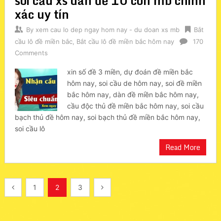
soi cầu xs dàn đề 10 con mb chính
xác uy tín
By
xem cau lo dep ngay hom nay - du doan xs mb
Bắt
cầu lô đề miền bắc
,
Bắt cầu lô đề miền bắc hôm nay
170
Comments
xin số đề 3 miền, dự đoán đề miền bắc
hôm nay, soi cầu de hôm nay, soi đề miền
bắc hôm nay, dàn đề miền bắc hôm nay,
cầu độc thủ đề miền bắc hôm nay, soi cầu
bạch thủ đề hôm nay, soi bạch thủ đề miền bắc hôm nay,
soi cầu lô
Read More
Điều
1
2
3
hướng