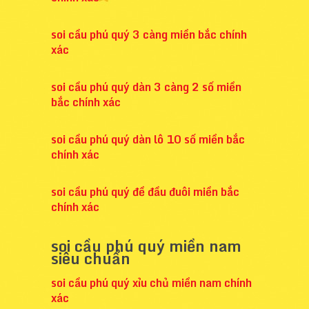
soi cầu phú quý 3 càng miền bắc chính
xác
soi cầu phú quý dàn 3 càng 2 số miền
bắc chính xác
soi cầu phú quý dàn lô 10 số miền bắc
chính xác
soi cầu phú quý đề đầu đuôi miền bắc
chính xác
soi cầu phú quý miền nam
siêu chuẩn
soi cầu phú quý xỉu chủ miền nam chính
xác