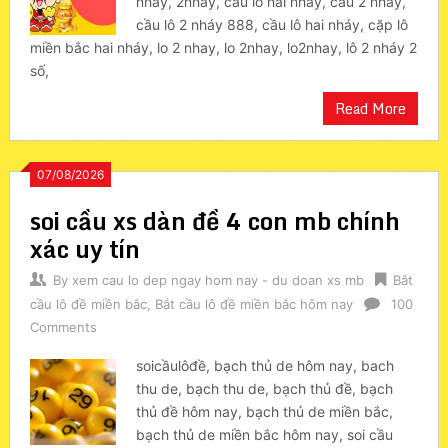
nháy, 2nhay, cau lo hai nháy, cầu 2 nháy,
cầu lô 2 nháy 888, cầu lô hai nháy, cặp lô
miền bắc hai nháy, lo 2 nhay, lo 2nhay, lo2nhay, lô 2 nháy 2
số,
Read More
07/08/2026
soi cầu xs dàn đề 4 con mb chính
xác uy tín
By
xem cau lo dep ngay hom nay - du doan xs mb
Bắt
cầu lô đề miền bắc
,
Bắt cầu lô đề miền bắc hôm nay
100
Comments
soicầulôđề, bạch thủ de hôm nay, bach
thu de, bạch thu de, bạch thủ đề, bạch
thủ đề hôm nay, bạch thủ de miền bắc,
bạch thủ de miền bắc hôm nay, soi cầu