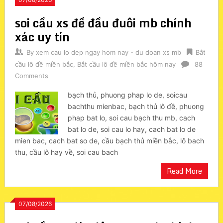
soi cầu xs đề đầu đuôi mb chính
xác uy tín
By
xem cau lo dep ngay hom nay - du doan xs mb
Bắt
cầu lô đề miền bắc
,
Bắt cầu lô đề miền bắc hôm nay
88
Comments
bạch thủ, phuong phap lo de, soicau
bachthu mienbac, bạch thủ lô đề, phuong
phap bat lo, soi cau bạch thu mb, cach
bat lo de, soi cau lo hay, cach bat lo de
mien bac, cach bat so de, cầu bạch thủ miền bắc, lô bach
thu, cầu lô hay về, soi cau bach
Read More
07/08/2026