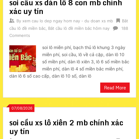
soi cầu xs dàn lô 8 con mb chính
xác uy tín
By
xem cau lo dep ngay hom nay - du doan xs mb
Bắt
cầu lô đề miền bắc
,
Bắt cầu lô đề miền bắc hôm nay
188
Comments
soi lô miễn phí, bạch thủ lô khung 3 ngày
miễn phí, soi cầu, lô về cả cặp, dàn lô 10
số miền phí, dàn lô xiên 3, lô 6 số miền bắc
miễn phí, dàn lô 4 số miền bắc miễn phí,
dàn lô 6 số cao cấp, dàn lô 10 số, dàn lô
Read More
07/08/2026
soi cầu xs lô xiên 2 mb chính xác
uy tín