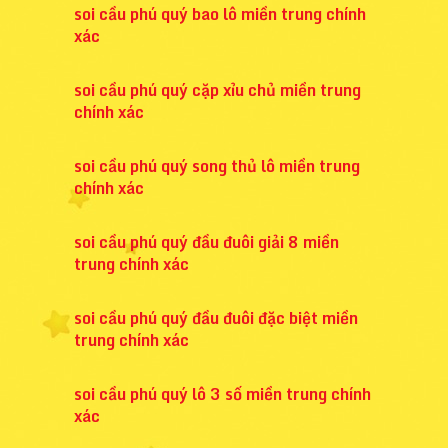
soi cầu phú quý bao lô miền trung chính
xác
soi cầu phú quý cặp xỉu chủ miền trung
chính xác
soi cầu phú quý song thủ lô miền trung
chính xác
soi cầu phú quý đầu đuôi giải 8 miền
trung chính xác
soi cầu phú quý đầu đuôi đặc biệt miền
trung chính xác
soi cầu phú quý lô 3 số miền trung chính
xác