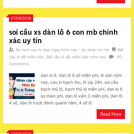
07/08/2026
soi cầu xs dàn lô 6 con mb chính
xác uy tín
By
xem cau lo dep ngay hom nay - du doan xs mb
Bắt
cầu lô đề miền bắc
,
Bắt cầu lô đề miền bắc hôm nay
90
Comments
dan lo 6, dàn lô 6 số miền phí, lô dàn hôm
nay, cau lo bạch thu, lô vip 24h, soi cầu
bạch thủ lô, bạch thủ lô miễn phí, dan lo 6
so mien phi, dàn lô xiên 3 miễn phí, dan lô
4 số, dàn lô trượt đánh quanh năm, 4 số lô
Read More
07/08/2026