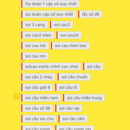
Dự đoán 1 cặp số duy nhất
dự đoán cặp số duy nhất
lấy số đề
soi 3 cang
soi cau3
soi cau3 mien
soi cau24
soi cau mb
soi cau mien bac
soi cau mn
soicau xsmb chinh xac nhat
soi cầu
soi cầu 2 nháy
soi cầu chuẩn
soi cầu giải 8
soi cầu lô
soi cầu miền nam
soi cầu miền trung
soi cầu số đề
soi cầu vip
soi cầu xiu chu
soi cầu xiên
soi cầu xsmb
soi cầu xsmb vip