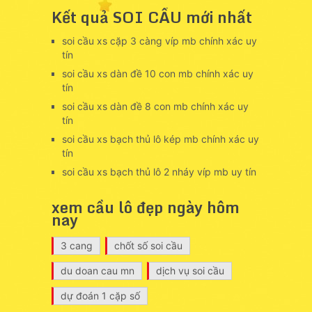
Kết quả SOI CẦU mới nhất
soi cầu xs cặp 3 càng víp mb chính xác uy
tín
soi cầu xs dàn đề 10 con mb chính xác uy
tín
soi cầu xs dàn đề 8 con mb chính xác uy
tín
soi cầu xs bạch thủ lô kép mb chính xác uy
tín
soi cầu xs bạch thủ lô 2 nháy víp mb uy tín
xem cầu lô đẹp ngày hôm
nay
3 cang
chốt số soi cầu
du doan cau mn
dịch vụ soi cầu
dự đoán 1 cặp số