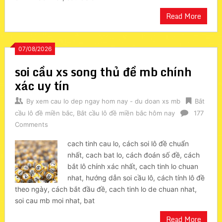
Read More
07/08/2026
soi cầu xs song thủ đề mb chính
xác uy tín
By
xem cau lo dep ngay hom nay - du doan xs mb
Bắt
cầu lô đề miền bắc
,
Bắt cầu lô đề miền bắc hôm nay
177
Comments
cach tinh cau lo, cách soi lô đề chuẩn
nhất, cach bat lo, cách đoán số đề, cách
bắt lô chính xác nhất, cach tinh lo chuan
nhat, hướng dẫn soi cầu lô, cách tính lô đề
theo ngày, cách bắt đầu đề, cach tinh lo de chuan nhat,
soi cau mb moi nhat, bat
Read More