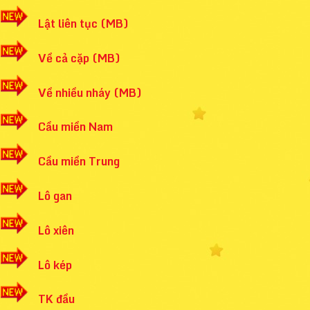
Lật liên tục (MB)
Về cả cặp (MB)
Về nhiều nháy (MB)
Cầu miền Nam
Cầu miền Trung
Lô gan
Lô xiên
Lô kép
TK đầu