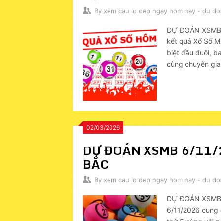
By
xem cau lo dep ngay hom nay - du do
DỰ ĐOÁN XSMB 1
kết quả Xổ Số Mi
biệt đầu đuôi, b
cùng chuyên gi
02/03/2026
DỰ ĐOÁN XSMB 6/11/
BẮC
By
xem cau lo dep ngay hom nay - du do
DỰ ĐOÁN XSMB 
6/11/2026 cung 