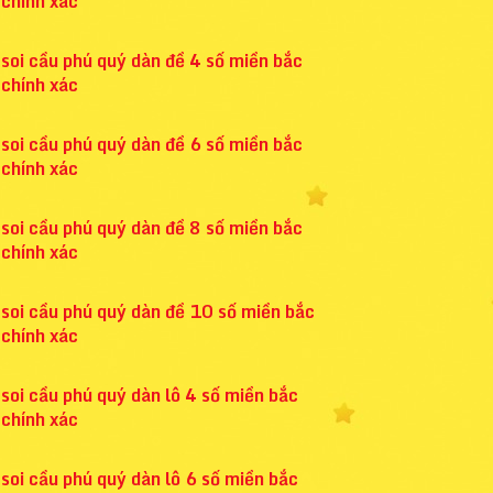
chính xác
soi cầu phú quý dàn đề 4 số miền bắc
chính xác
soi cầu phú quý dàn đề 6 số miền bắc
chính xác
soi cầu phú quý dàn đề 8 số miền bắc
chính xác
soi cầu phú quý dàn đề 10 số miền bắc
chính xác
soi cầu phú quý dàn lô 4 số miền bắc
chính xác
soi cầu phú quý dàn lô 6 số miền bắc