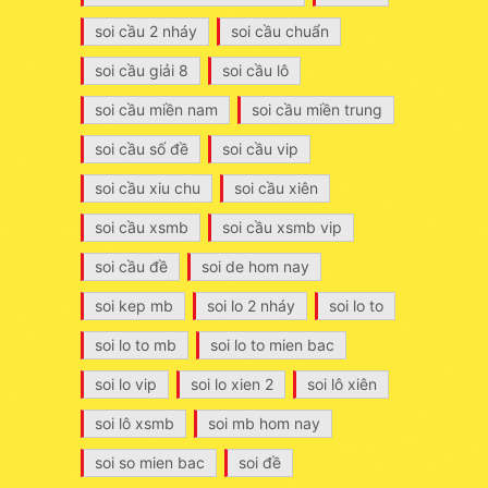
soi cầu 2 nháy
soi cầu chuẩn
soi cầu giải 8
soi cầu lô
soi cầu miền nam
soi cầu miền trung
soi cầu số đề
soi cầu vip
soi cầu xiu chu
soi cầu xiên
soi cầu xsmb
soi cầu xsmb vip
soi cầu đề
soi de hom nay
soi kep mb
soi lo 2 nháy
soi lo to
soi lo to mb
soi lo to mien bac
soi lo vip
soi lo xien 2
soi lô xiên
soi lô xsmb
soi mb hom nay
soi so mien bac
soi đề