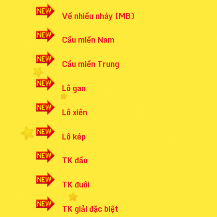
Về nhiều nháy (MB)
Cầu miền Nam
Cầu miền Trung
Lô gan
Lô xiên
Lô kép
TK đầu
TK đuôi
TK giải đặc biệt