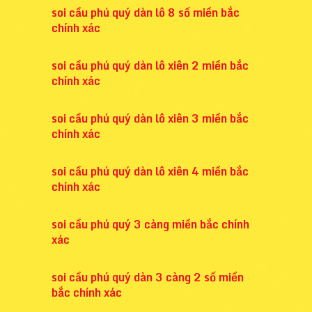
soi cầu phú quý dàn lô 8 số miền bắc
chính xác
soi cầu phú quý dàn lô xiên 2 miền bắc
chính xác
soi cầu phú quý dàn lô xiên 3 miền bắc
chính xác
soi cầu phú quý dàn lô xiên 4 miền bắc
chính xác
soi cầu phú quý 3 càng miền bắc chính
xác
soi cầu phú quý dàn 3 càng 2 số miền
bắc chính xác