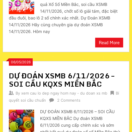
quả Xổ Số Miền Bắc, soi cầu XSMB
14/11/2026, chốt số lô giải tám, đặc biệt
đầu đuôi, bao lô 2 số chính xác nhất. Dự Đoán XSMB
14/11/2026 Hãy cùng chuyên gia dự đoán XSMB
14/11/2026. Hôm nay
Read More
06/05/2026
DỰ ĐOÁN XSMB 6/11/2026 –
SOI CẦU KQXS MIỀN BẮC
By
xem cau lo dep ngay hom nay - du doan xs mb
Bí
quyết soi cầu chuẩn
2 Comments
DỰ ĐOÁN XSMB 6/11/2026 – SOI CẦU
KQXS MIỀN BẮC Dự đoán XSMB
6/11/2026 cung cấp chính xác và sớm
nhất kết quả dự đoán xổ số Miền Bắc thứ