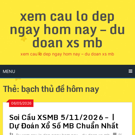
Skip
xem cau lo dep
to
content
ngay hom nay – du
doan xs mb
xem cau lo dep ngay hom nay – du doan xs mb
MENU
Thẻ:
bạch thủ đề hôm nay
06/05/2026
Soi Cầu XSMB 5/11/2026 – |
Dự Đoán Xổ Số MB Chuẩn Nhất