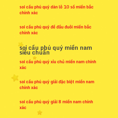
soi cầu phú quý dàn lô 10 số miền bắc
chính xác
soi cầu phú quý đề đầu đuôi miền bắc
chính xác
soi cầu phú quý miền nam
siêu chuẩn
soi cầu phú quý xỉu chủ miền nam chính
xác
soi cầu phú quý giải đặc biệt miền nam
chính xác
soi cầu phú quý giải 8 miền nam chính
xác