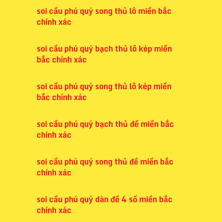
soi cầu phú quý song thủ lô miền bắc
chính xác
soi cầu phú quý bạch thủ lô kép miền
bắc chính xác
soi cầu phú quý song thủ lô kép miền
bắc chính xác
soi cầu phú quý bạch thủ đề miền bắc
chính xác
soi cầu phú quý song thủ đề miền bắc
chính xác
soi cầu phú quý dàn đề 4 số miền bắc
chính xác