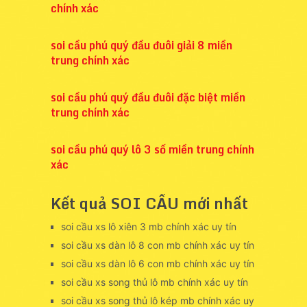
chính xác
soi cầu phú quý đầu đuôi giải 8 miền
trung chính xác
soi cầu phú quý đầu đuôi đặc biệt miền
trung chính xác
soi cầu phú quý lô 3 số miền trung chính
xác
Kết quả SOI CẦU mới nhất
soi cầu xs lô xiên 3 mb chính xác uy tín
soi cầu xs dàn lô 8 con mb chính xác uy tín
soi cầu xs dàn lô 6 con mb chính xác uy tín
soi cầu xs song thủ lô mb chính xác uy tín
soi cầu xs song thủ lô kép mb chính xác uy