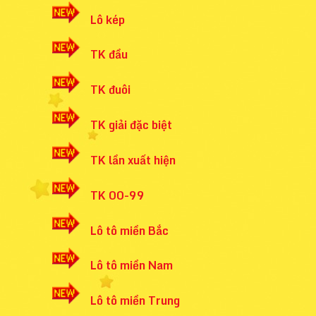
Lô kép
TK đầu
TK đuôi
TK giải đặc biệt
TK lần xuất hiện
TK 00-99
Lô tô miền Bắc
Lô tô miền Nam
Lô tô miền Trung