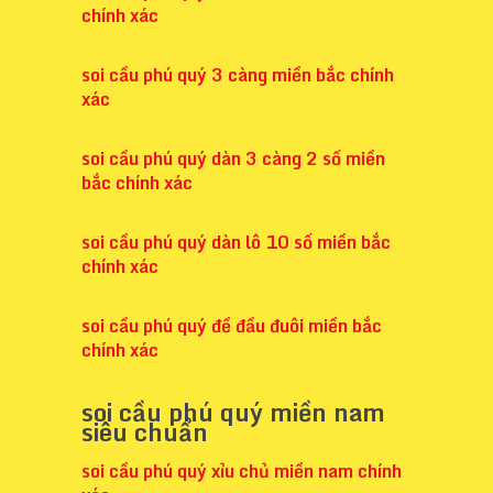
chính xác
soi cầu phú quý 3 càng miền bắc chính
xác
soi cầu phú quý dàn 3 càng 2 số miền
bắc chính xác
soi cầu phú quý dàn lô 10 số miền bắc
chính xác
soi cầu phú quý đề đầu đuôi miền bắc
chính xác
soi cầu phú quý miền nam
siêu chuẩn
soi cầu phú quý xỉu chủ miền nam chính