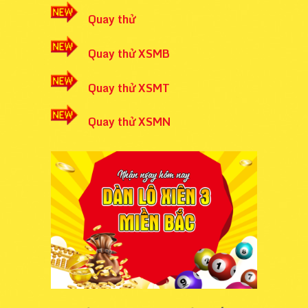
Quay thử
Quay thử XSMB
Quay thử XSMT
Quay thử XSMN