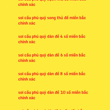
chính xác
soi cầu phú quý song thủ đề miền bắc
chính xác
soi cầu phú quý dàn đề 4 số miền bắc
chính xác
soi cầu phú quý dàn đề 6 số miền bắc
chính xác
soi cầu phú quý dàn đề 8 số miền bắc
chính xác
soi cầu phú quý dàn đề 10 số miền bắc
chính xác