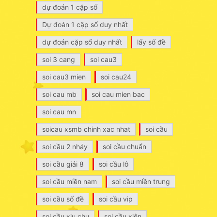
dự đoán 1 cặp số
Dự đoán 1 cặp số duy nhất
dự đoán cặp số duy nhất
lấy số đề
soi 3 cang
soi cau3
soi cau3 mien
soi cau24
soi cau mb
soi cau mien bac
soi cau mn
soicau xsmb chinh xac nhat
soi cầu
soi cầu 2 nháy
soi cầu chuẩn
soi cầu giải 8
soi cầu lô
soi cầu miền nam
soi cầu miền trung
soi cầu số đề
soi cầu vip
soi cầu xiu chu
soi cầu xiên