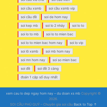
soi cầu xsmb
soi cầu xsmb vip
soi cầu đề
soi de hom nay
soi kep mb
soi lo 2 nháy
soi lo to
soi lo to mb
soi lo to mien bac
soi lo to mien bac hom nay
soi lo vip
soi lô xsmb
soi mb hom nay
soi mn hom nay
soi so mien bac
soi đề
soi đề 3 càng
đoán 1 cặp số duy nhất
xem cau lo dep ngay hom nay – du doan xs mb
Copyright ©
2026.
SOI CẦU PHÚ QUÝ – Chuyên gia soi cầu
Back to Top ↑