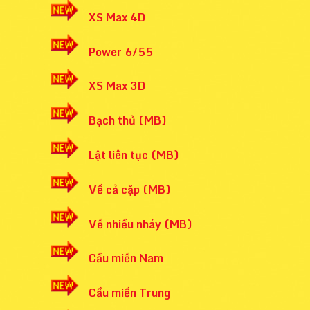
XS Max 4D
Power 6/55
XS Max 3D
Bạch thủ (MB)
Lật liên tục (MB)
Về cả cặp (MB)
Về nhiều nháy (MB)
Cầu miền Nam
Cầu miền Trung