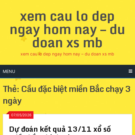
Skip
xem cau lo dep
to
content
ngay hom nay – du
doan xs mb
xem cau lo dep ngay hom nay – du doan xs mb
MENU
Thẻ:
Cầu đặc biệt miền Bắc chạy 3
ngày
07/05/2026
Dự đoán kết quả 13/11 xổ số