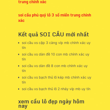
trung chính xác
soi cầu phú quý lô 3 số miền trung chính
xác
Kết quả SOI CẦU mới nhất
soi cầu xs cặp 3 càng víp mb chính xác uy
tín
soi cầu xs dàn đề 10 con mb chính xác uy
tín
soi cầu xs dàn đề 8 con mb chính xác uy
tín
soi cầu xs bạch thủ lô kép mb chính xác uy
tín
soi cầu xs bạch thủ lô 2 nháy víp mb uy tín
xem cầu lô đẹp ngày hôm
nay