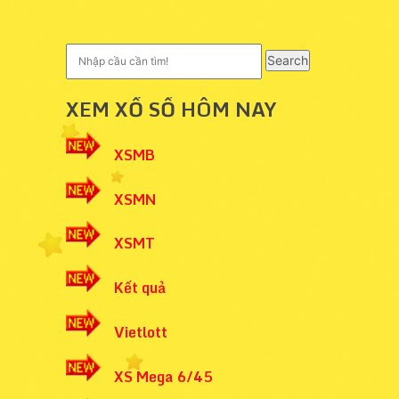
Search
XEM XỔ SỐ HÔM NAY
XSMB
XSMN
XSMT
Kết quả
Vietlott
XS Mega 6/45