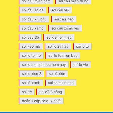
soi cầu miền nam
soi cầu miền trung
soi cầu số đề
soi cầu vip
soi cầu xiu chu
soi cầu xiên
soi cầu xsmb
soi cầu xsmb vip
soi cầu đề
soi de hom nay
soi kep mb
soi lo 2 nháy
soi lo to
soi lo to mb
soi lo to mien bac
soi lo to mien bac hom nay
soi lo vip
soi lo xien 2
soi lô xiên
soi lô xsmb
soi so mien bac
soi đề
soi đề 3 càng
đoán 1 cặp số duy nhất