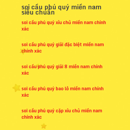
soi cầu phú quý miền nam
siêu chuẩn
soi cầu phú quý xỉu chủ miền nam chính
xác
soi cầu phú quý giải đặc biệt miền nam
chính xác
soi cầu phú quý giải 8 miền nam chính
xác
soi cầu phú quý bao lô miền nam chính
xác
soi cầu phú quý cặp xỉu chủ miền nam
chính xác