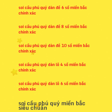
soi cầu phú quý dàn đề 6 số miền bắc
chính xác
soi cầu phú quý dàn đề 8 số miền bắc
chính xác
soi cầu phú quý dàn đề 10 số miền bắc
chính xác
soi cầu phú quý dàn lô 4 số miền bắc
chính xác
soi cầu phú quý dàn lô 6 số miền bắc
chính xác
soi cầu phú quý miền bắc
siêu chuẩn