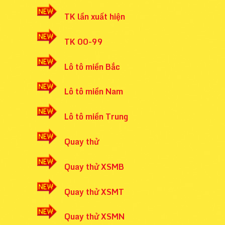
TK lần xuất hiện
TK 00-99
Lô tô miền Bắc
Lô tô miền Nam
Lô tô miền Trung
Quay thử
Quay thử XSMB
Quay thử XSMT
Quay thử XSMN