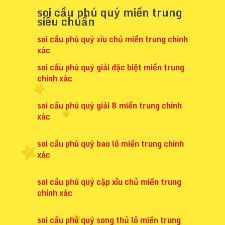
soi cầu phú quý miền trung
siêu chuẩn
soi cầu phú quý xỉu chủ miền trung chính
xác
soi cầu phú quý giải đặc biệt miền trung
chính xác
soi cầu phú quý giải 8 miền trung chính
xác
soi cầu phú quý bao lô miền trung chính
xác
soi cầu phú quý cặp xỉu chủ miền trung
chính xác
soi cầu phú quý song thủ lô miền trung