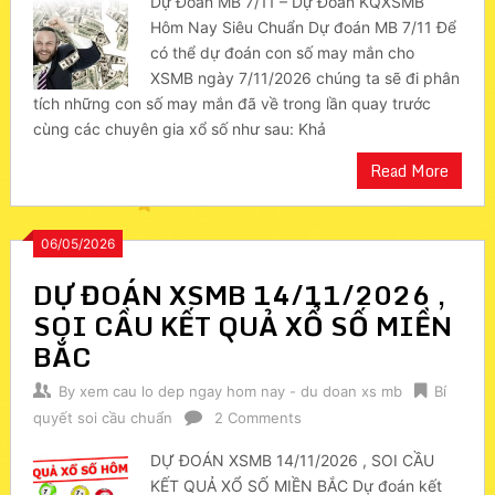
Dự Đoán MB 7/11 – Dự Đoán KQXSMB
Hôm Nay Siêu Chuẩn Dự đoán MB 7/11 Để
có thể dự đoán con số may mắn cho
XSMB ngày 7/11/2026 chúng ta sẽ đi phân
tích những con số may mắn đã về trong lần quay trước
cùng các chuyên gia xổ số như sau: Khả
Read More
06/05/2026
DỰ ĐOÁN XSMB 14/11/2026 ,
SOI CẦU KẾT QUẢ XỔ SỐ MIỀN
BẮC
By
xem cau lo dep ngay hom nay - du doan xs mb
Bí
quyết soi cầu chuẩn
2 Comments
DỰ ĐOÁN XSMB 14/11/2026 , SOI CẦU
KẾT QUẢ XỔ SỐ MIỀN BẮC Dự đoán kết