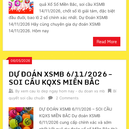
quả Xổ Số Miền Bắc, soi cầu XSMB
14/11/2026, chốt số lô giải tám, đặc biệt
đầu đuôi, bao lô 2 số chính xác nhất. Dự Đoán XSMB
14/11/2026 Hãy cùng chuyên gia dự đoán XSMB
14/11/2026. Hôm nay
Read More
06/05/2026
DỰ ĐOÁN XSMB 6/11/2026 –
SOI CẦU KQXS MIỀN BẮC
By
xem cau lo dep ngay hom nay - du doan xs mb
Bí
quyết soi cầu chuẩn
2 Comments
DỰ ĐOÁN XSMB 6/11/2026 – SOI CẦU
KQXS MIỀN BẮC Dự đoán XSMB
6/11/2026 cung cấp chính xác và sớm
nhất kết quả dự đoán xổ số Miền Bắc thứ