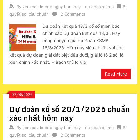
By
xem cau lo dep ngay hom nay - du doan xs mb
Bí
quyết soi cầu chuẩn
2 Comments
Dự đoán kết quả 18/3 xổ số miền bắc
chính xác Dự đoán kết quả 18/3 . Hãy
cùng chuyên gia dự đoán XSMB
18/3/2026. Hôm nay siêu chuẩn với các
kết quả dự đoán giải đặt biệt đầu đuôi, giải lô tô 2 số, lô
xiên chính xác nhất. + Bạch thủ lô Vip:
Read More
07/05/2026
Dự đoán xổ số 20/1/2026 chuẩn
xác nhất hôm nay
By
xem cau lo dep ngay hom nay - du doan xs mb
Bí
quyết soi cầu chuẩn
2 Comments