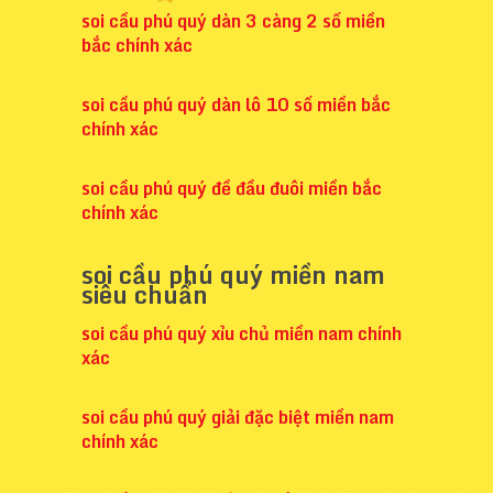
soi cầu phú quý dàn 3 càng 2 số miền
bắc chính xác
soi cầu phú quý dàn lô 10 số miền bắc
chính xác
soi cầu phú quý đề đầu đuôi miền bắc
chính xác
soi cầu phú quý miền nam
siêu chuẩn
soi cầu phú quý xỉu chủ miền nam chính
xác
soi cầu phú quý giải đặc biệt miền nam
chính xác