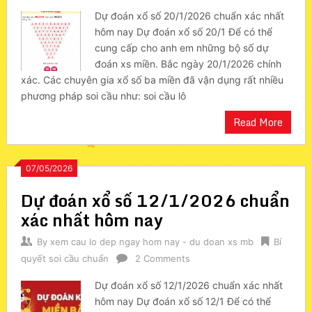
Dự đoán xổ số 20/1/2026 chuẩn xác nhất
hôm nay Dự đoán xổ số 20/1 Để có thể
cung cấp cho anh em những bộ số dự
đoán xs miền. Bắc ngày 20/1/2026 chính
xác. Các chuyên gia xổ số ba miền đã vận dụng rất nhiều
phương pháp soi cầu như: soi cầu lô
Read More
07/05/2026
Dự đoán xổ số 12/1/2026 chuẩn
xác nhất hôm nay
By
xem cau lo dep ngay hom nay - du doan xs mb
Bí
quyết soi cầu chuẩn
2 Comments
Dự đoán xổ số 12/1/2026 chuẩn xác nhất
hôm nay Dự đoán xổ số 12/1 Để có thể