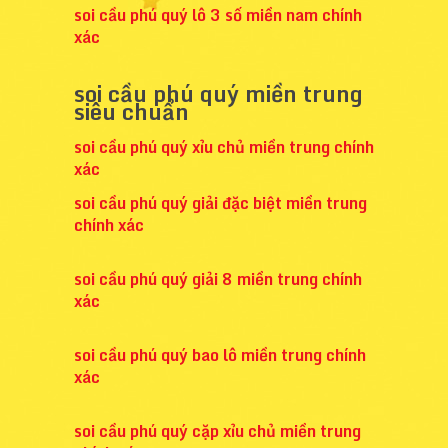
soi cầu phú quý lô 3 số miền nam chính
xác
soi cầu phú quý miền trung
siêu chuẩn
soi cầu phú quý xỉu chủ miền trung chính
xác
soi cầu phú quý giải đặc biệt miền trung
chính xác
soi cầu phú quý giải 8 miền trung chính
xác
soi cầu phú quý bao lô miền trung chính
xác
soi cầu phú quý cặp xỉu chủ miền trung