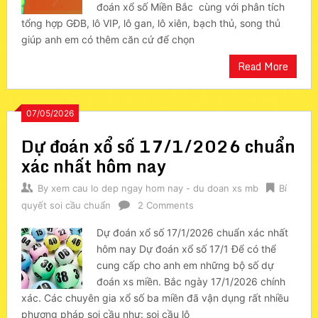
đoán xổ số Miền Bắc cùng với phân tích
tổng hợp GĐB, lô VIP, lô gan, lô xiên, bạch thủ, song thủ
giúp anh em có thêm căn cứ để chọn
Read More
07/05/2026
Dự đoán xổ số 17/1/2026 chuẩn
xác nhất hôm nay
By
xem cau lo dep ngay hom nay - du doan xs mb
Bí
quyết soi cầu chuẩn
2 Comments
Dự đoán xổ số 17/1/2026 chuẩn xác nhất
hôm nay Dự đoán xổ số 17/1 Để có thể
cung cấp cho anh em những bộ số dự
đoán xs miền. Bắc ngày 17/1/2026 chính
xác. Các chuyên gia xổ số ba miền đã vận dụng rất nhiều
phương pháp soi cầu như: soi cầu lô