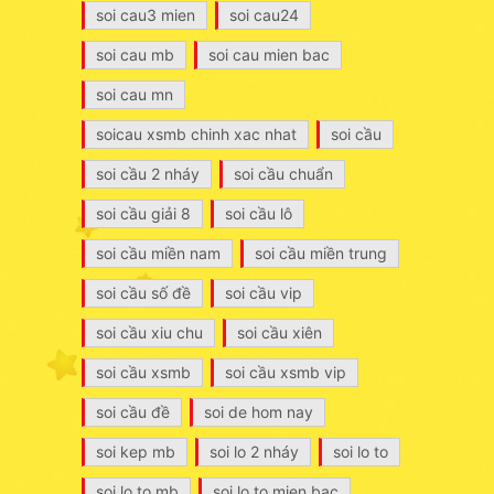
soi cau3 mien
soi cau24
soi cau mb
soi cau mien bac
soi cau mn
soicau xsmb chinh xac nhat
soi cầu
soi cầu 2 nháy
soi cầu chuẩn
soi cầu giải 8
soi cầu lô
soi cầu miền nam
soi cầu miền trung
soi cầu số đề
soi cầu vip
soi cầu xiu chu
soi cầu xiên
soi cầu xsmb
soi cầu xsmb vip
soi cầu đề
soi de hom nay
soi kep mb
soi lo 2 nháy
soi lo to
soi lo to mb
soi lo to mien bac