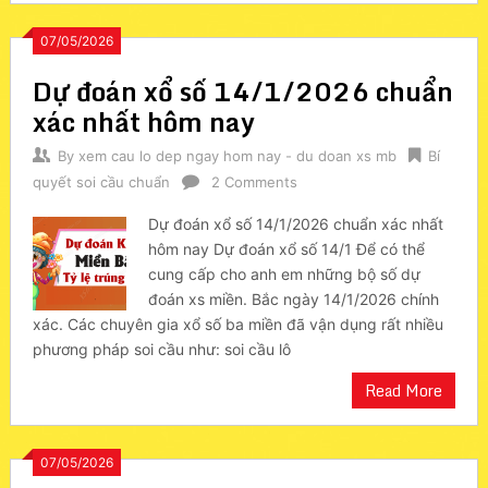
07/05/2026
Dự đoán xổ số 14/1/2026 chuẩn
xác nhất hôm nay
By
xem cau lo dep ngay hom nay - du doan xs mb
Bí
quyết soi cầu chuẩn
2 Comments
Dự đoán xổ số 14/1/2026 chuẩn xác nhất
hôm nay Dự đoán xổ số 14/1 Để có thể
cung cấp cho anh em những bộ số dự
đoán xs miền. Bắc ngày 14/1/2026 chính
xác. Các chuyên gia xổ số ba miền đã vận dụng rất nhiều
phương pháp soi cầu như: soi cầu lô
Read More
07/05/2026