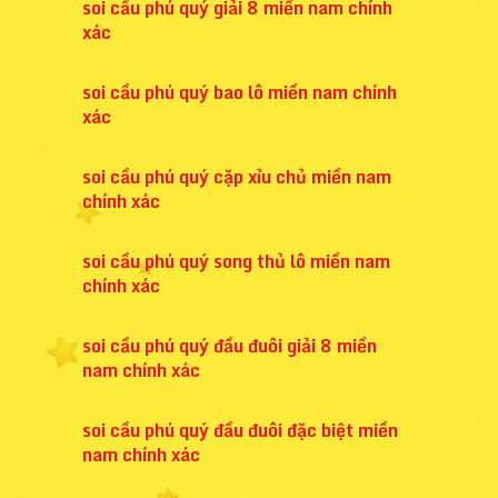
soi cầu phú quý giải 8 miền nam chính
xác
soi cầu phú quý bao lô miền nam chính
xác
soi cầu phú quý cặp xỉu chủ miền nam
chính xác
soi cầu phú quý song thủ lô miền nam
chính xác
soi cầu phú quý đầu đuôi giải 8 miền
nam chính xác
soi cầu phú quý đầu đuôi đặc biệt miền
nam chính xác