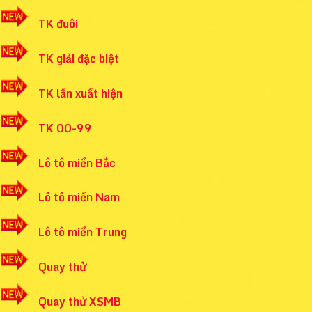
TK đuôi
TK giải đặc biệt
TK lần xuất hiện
TK 00-99
Lô tô miền Bắc
Lô tô miền Nam
Lô tô miền Trung
Quay thử
Quay thử XSMB