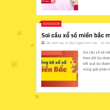
02/03/2026
Soi cầu xổ số miền bắc
By
xem cau lo dep ngay hom nay - du do
Soi cầu xổ số mi
theo dõi Dự đoá
kết quả dự đoán 
trúng giải phân 