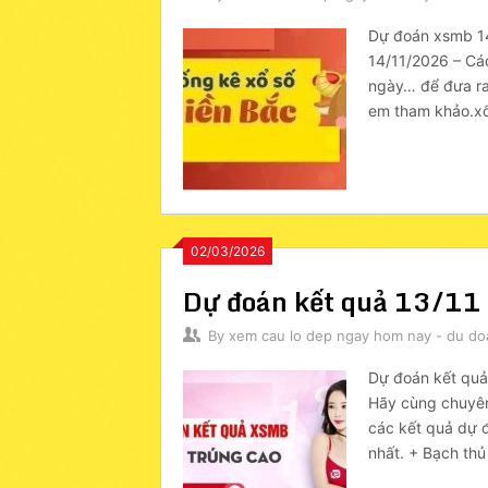
Dự đoán xsmb 1
14/11/2026 – Cá
ngày… để đưa ra
em tham khảo.xổ
02/03/2026
Dự đoán kết quả 13/11 
By
xem cau lo dep ngay hom nay - du do
Dự đoán kết quả 
Hãy cùng chuyên
các kết quả dự đo
nhất. + Bạch thủ 