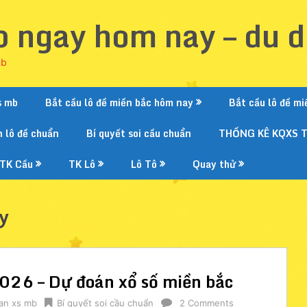
p ngay hom nay – du 
mb
s mb
Bắt cầu lô đề miền bắc hôm nay
Bắt cầu lô đề mi
 lô đề chuẩn
Bí quyết soi cầu chuẩn
THỐNG KÊ KQXS 
TK Cầu
TK Lô
Lô Tô
Quay thử
y
26 – Dự đoán xổ số miền bắc
an xs mb
Bí quyết soi cầu chuẩn
2 Comments