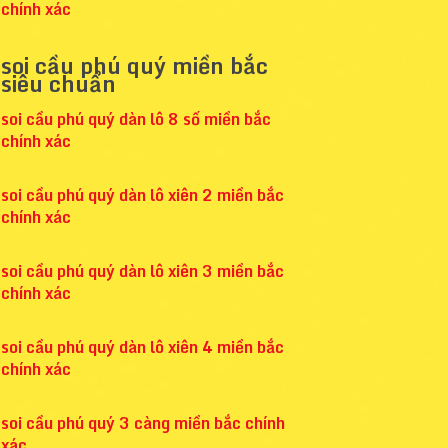
chính xác
soi cầu phú quý miền bắc
siêu chuẩn
soi cầu phú quý dàn lô 8 số miền bắc
chính xác
soi cầu phú quý dàn lô xiên 2 miền bắc
chính xác
soi cầu phú quý dàn lô xiên 3 miền bắc
chính xác
soi cầu phú quý dàn lô xiên 4 miền bắc
chính xác
soi cầu phú quý 3 càng miền bắc chính
xác