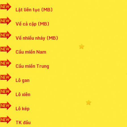
Lật liên tục (MB)
Về cả cặp (MB)
Về nhiều nháy (MB)
Cầu miền Nam
Cầu miền Trung
Lô gan
Lô xiên
Lô kép
TK đầu