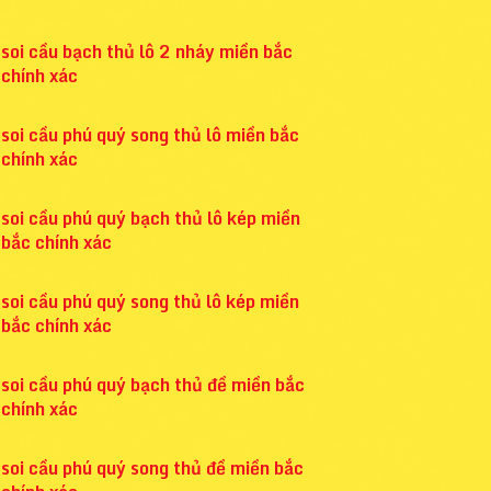
soi cầu bạch thủ lô 2 nháy miền bắc
chính xác
soi cầu phú quý song thủ lô miền bắc
chính xác
soi cầu phú quý bạch thủ lô kép miền
bắc chính xác
soi cầu phú quý song thủ lô kép miền
bắc chính xác
soi cầu phú quý bạch thủ đề miền bắc
chính xác
soi cầu phú quý song thủ đề miền bắc