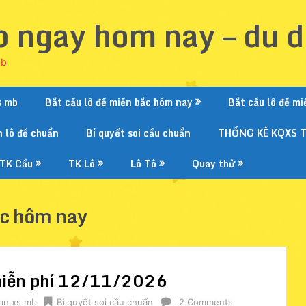
p ngay hom nay – du 
mb
s mb
Bắt cầu lô đề miền bắc hôm nay
Bắt cầu lô đề mi
 lô đề chuẩn
Bí quyết soi cầu chuẩn
THỐNG KÊ KQXS 
TK Cầu
TK Lô
Lô Tô
Quay thử
ắc hôm nay
 miễn phí 12/11/2026
an xs mb
Bí quyết soi cầu chuẩn
2 Comments