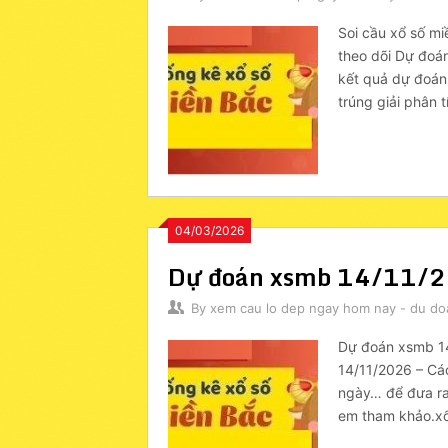
Soi cầu xổ số mi
theo dõi Dự đoá
kết quả dự đoán 
trúng giải phân 
04/03/2026
Dự đoán xsmb 14/11/20
By
xem cau lo dep ngay hom nay - du do
Dự đoán xsmb 1
14/11/2026 – Cá
ngày… để đưa ra
em tham khảo.xổ