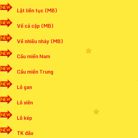
Lật liên tục (MB)
Về cả cặp (MB)
Về nhiều nháy (MB)
Cầu miền Nam
Cầu miền Trung
Lô gan
Lô xiên
Lô kép
TK đầu