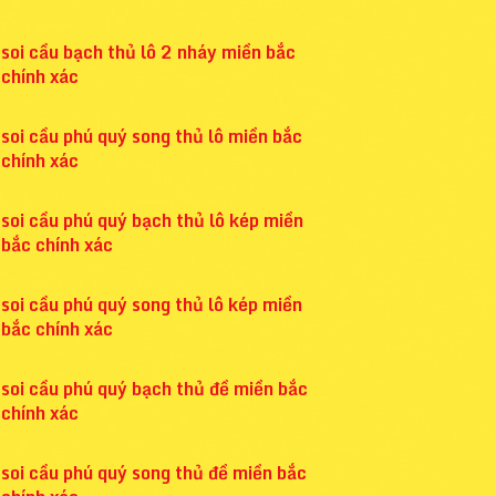
soi cầu bạch thủ lô 2 nháy miền bắc
chính xác
soi cầu phú quý song thủ lô miền bắc
chính xác
soi cầu phú quý bạch thủ lô kép miền
bắc chính xác
soi cầu phú quý song thủ lô kép miền
bắc chính xác
soi cầu phú quý bạch thủ đề miền bắc
chính xác
soi cầu phú quý song thủ đề miền bắc