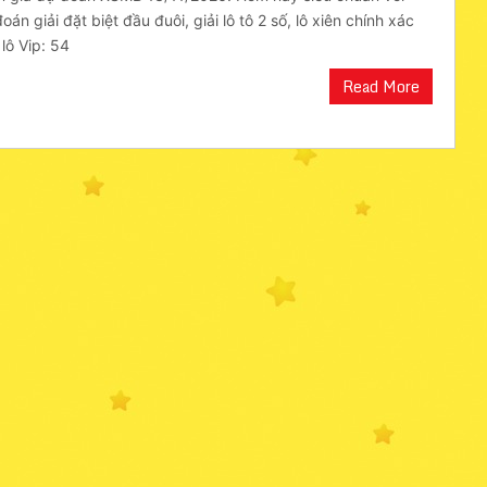
án giải đặt biệt đầu đuôi, giải lô tô 2 số, lô xiên chính xác
lô Vip: 54
Read More