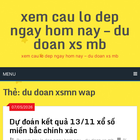
Skip
xem cau lo dep
to
content
ngay hom nay – du
doan xs mb
xem cau lo dep ngay hom nay – du doan xs mb
MENU
Thẻ:
du doan xsmn wap
07/05/2026
Dự đoán kết quả 13/11 xổ số
miền bắc chính xác