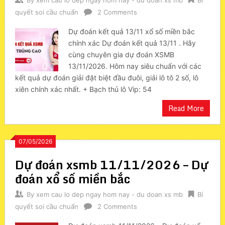
By
xem cau lo dep ngay hom nay - du doan xs mb
Bí
quyết soi cầu chuẩn
2 Comments
Dự đoán kết quả 13/11 xổ số miền bắc
chính xác Dự đoán kết quả 13/11 . Hãy
cùng chuyên gia dự đoán XSMB
13/11/2026. Hôm nay siêu chuẩn với các
kết quả dự đoán giải đặt biệt đầu đuôi, giải lô tô 2 số, lô
xiên chính xác nhất. + Bạch thủ lô Vip: 54
Read More
07/05/2026
Dự đoán xsmb 11/11/2026 – Dự
đoán xổ số miền bắc
By
xem cau lo dep ngay hom nay - du doan xs mb
Bí
quyết soi cầu chuẩn
2 Comments