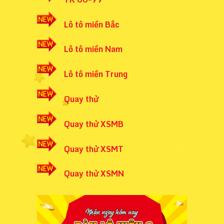
Lô tô miền Bắc
Lô tô miền Nam
Lô tô miền Trung
Quay thử
Quay thử XSMB
Quay thử XSMT
Quay thử XSMN