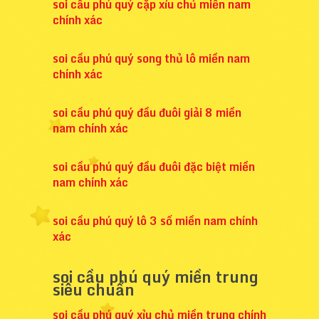
soi cầu phú quý cặp xỉu chủ miền nam
chính xác
soi cầu phú quý song thủ lô miền nam
chính xác
soi cầu phú quý đầu đuôi giải 8 miền
nam chính xác
soi cầu phú quý đầu đuôi đặc biệt miền
nam chính xác
soi cầu phú quý lô 3 số miền nam chính
xác
soi cầu phú quý miền trung
siêu chuẩn
soi cầu phú quý xỉu chủ miền trung chính