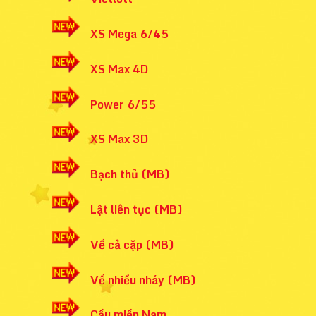
XS Mega 6/45
XS Max 4D
Power 6/55
XS Max 3D
Bạch thủ (MB)
Lật liên tục (MB)
Về cả cặp (MB)
Về nhiều nháy (MB)
Cầu miền Nam