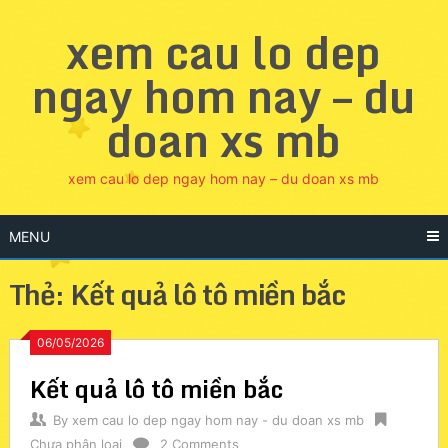
Skip
xem cau lo dep
to
content
ngay hom nay – du
doan xs mb
xem cau lo dep ngay hom nay – du doan xs mb
MENU
Thẻ:
Kết quả lô tô miền bắc
06/05/2026
Kết quả lô tô miền bắc
By
xem cau lo dep ngay hom nay - du doan xs mb
Chưa phân loại
2 Comments