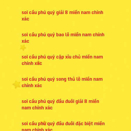
soi cầu phú quý giải 8 miền nam chính
xác
soi cầu phú quý bao lô miền nam chính
xác
soi cầu phú quý cặp xỉu chủ miền nam
chính xác
soi cầu phú quý song thủ lô miền nam
chính xác
soi cầu phú quý đầu đuôi giải 8 miền
nam chính xác
soi cầu phú quý đầu đuôi đặc biệt miền
nam chính xác