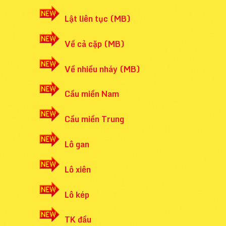
Lật liên tục (MB)
Về cả cặp (MB)
Về nhiều nháy (MB)
Cầu miền Nam
Cầu miền Trung
Lô gan
Lô xiên
Lô kép
TK đầu