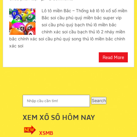
Lô tô miền Bắc – Thống kê lô tô xổ số miền
Bắc soi cầu phú quý miền bắc super vip
soi cầu phú quý bạch thủ lô miền bắc
chính xác soi cầu bạch thủ lô 2 nháy miền
bắc chính xác soi cầu phú quý song thủ lô miền bắc chính
xác soi
Read More
Search
XEM XỔ SỐ HÔM NAY
XSMB