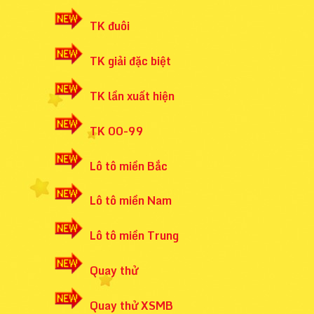
TK đuôi
TK giải đặc biệt
TK lần xuất hiện
TK 00-99
Lô tô miền Bắc
Lô tô miền Nam
Lô tô miền Trung
Quay thử
Quay thử XSMB