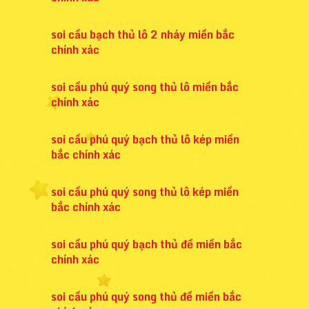
soi cầu bạch thủ lô 2 nháy miền bắc
chính xác
soi cầu phú quý song thủ lô miền bắc
chính xác
soi cầu phú quý bạch thủ lô kép miền
bắc chính xác
soi cầu phú quý song thủ lô kép miền
bắc chính xác
soi cầu phú quý bạch thủ đề miền bắc
chính xác
soi cầu phú quý song thủ đề miền bắc