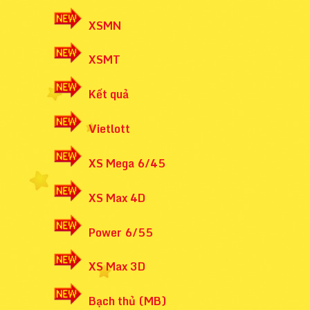
XSMN
XSMT
Kết quả
Vietlott
XS Mega 6/45
XS Max 4D
Power 6/55
XS Max 3D
Bạch thủ (MB)