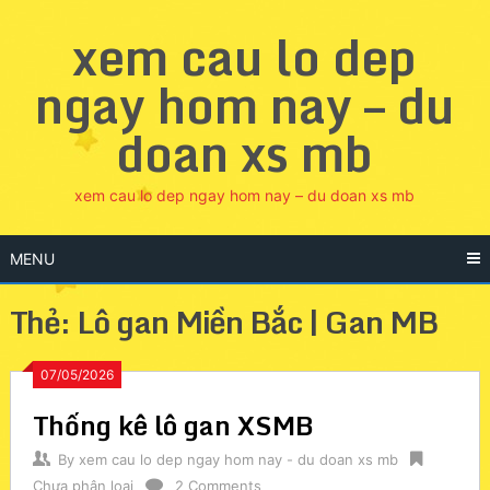
Skip
xem cau lo dep
to
content
ngay hom nay – du
doan xs mb
xem cau lo dep ngay hom nay – du doan xs mb
MENU
Thẻ:
Lô gan Miền Bắc | Gan MB
07/05/2026
Thống kê lô gan XSMB
By
xem cau lo dep ngay hom nay - du doan xs mb
Chưa phân loại
2 Comments