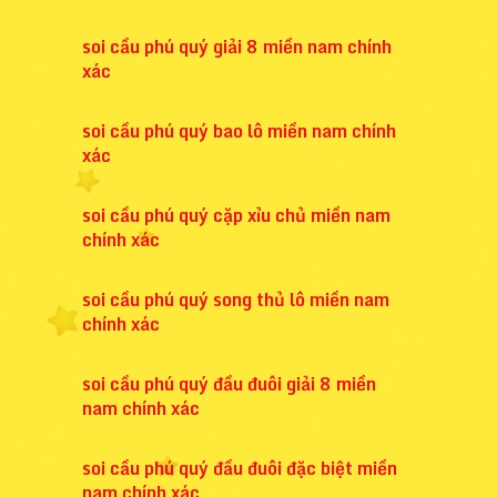
soi cầu phú quý giải 8 miền nam chính
xác
soi cầu phú quý bao lô miền nam chính
xác
soi cầu phú quý cặp xỉu chủ miền nam
chính xác
soi cầu phú quý song thủ lô miền nam
chính xác
soi cầu phú quý đầu đuôi giải 8 miền
nam chính xác
soi cầu phú quý đầu đuôi đặc biệt miền
nam chính xác