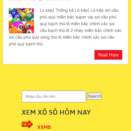
Lo kep| Thống kê Lô kép| Lô kép soi cầu
phú quý miền bắc super vip soi cầu phú
quý bạch thủ lô miền bắc chính xác soi
cầu bạch thủ lô 2 nháy miền bắc chính xác
soi cầu phú quý song thủ lô miền bắc chính xác soi cầu
phú quý bạch thủ
Read More
Search
XEM XỔ SỐ HÔM NAY
XSMB