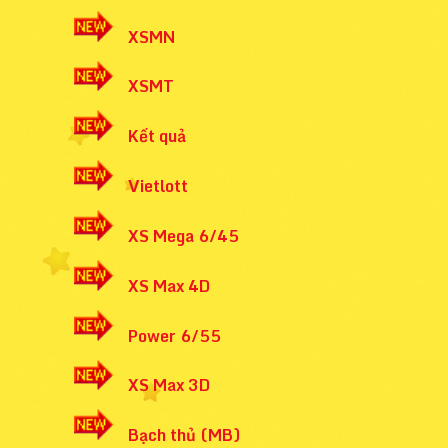
XSMN
XSMT
Kết quả
Vietlott
XS Mega 6/45
XS Max 4D
Power 6/55
XS Max 3D
Bạch thủ (MB)