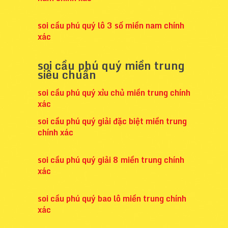
soi cầu phú quý lô 3 số miền nam chính
xác
soi cầu phú quý miền trung
siêu chuẩn
soi cầu phú quý xỉu chủ miền trung chính
xác
soi cầu phú quý giải đặc biệt miền trung
chính xác
soi cầu phú quý giải 8 miền trung chính
xác
soi cầu phú quý bao lô miền trung chính
xác