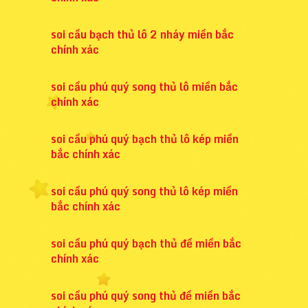
soi cầu bạch thủ lô 2 nháy miền bắc
chính xác
soi cầu phú quý song thủ lô miền bắc
chính xác
soi cầu phú quý bạch thủ lô kép miền
bắc chính xác
soi cầu phú quý song thủ lô kép miền
bắc chính xác
soi cầu phú quý bạch thủ đề miền bắc
chính xác
soi cầu phú quý song thủ đề miền bắc