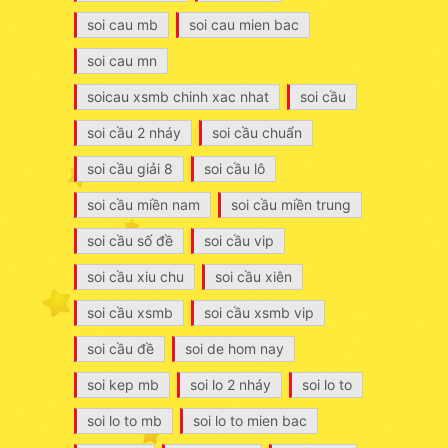
soi cau mb
soi cau mien bac
soi cau mn
soicau xsmb chinh xac nhat
soi cầu
soi cầu 2 nháy
soi cầu chuẩn
soi cầu giải 8
soi cầu lô
soi cầu miền nam
soi cầu miền trung
soi cầu số đề
soi cầu vip
soi cầu xiu chu
soi cầu xiên
soi cầu xsmb
soi cầu xsmb vip
soi cầu đề
soi de hom nay
soi kep mb
soi lo 2 nháy
soi lo to
soi lo to mb
soi lo to mien bac