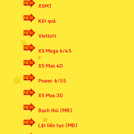
XSMT
Kết quả
Vietlott
XS Mega 6/45
XS Max 4D
Power 6/55
XS Max 3D
Bạch thủ (MB)
Lật liên tục (MB)