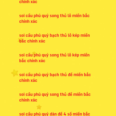
chính xác
soi cầu phú quý song thủ lô miền bắc
chính xác
soi cầu phú quý bạch thủ lô kép miền
bắc chính xác
soi cầu phú quý song thủ lô kép miền
bắc chính xác
soi cầu phú quý bạch thủ đề miền bắc
chính xác
soi cầu phú quý song thủ đề miền bắc
chính xác
soi cầu phú quý dàn đề 4 số miền bắc