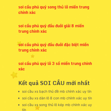
soi cầu phú quý song thủ lô miền trung
chính xác
soi cầu phú quý đầu đuôi giải 8 miền
trung chính xác
soi cầu phú quý đầu đuôi đặc biệt miền
trung chính xác
soi cầu phú quý lô 3 số miền trung chính
xác
Kết quả SOI CẦU mới nhất
soi cầu xs bạch thủ đề mb chính xác uy tín
soi cầu xs dàn lô 8 con mb chính xác uy tín
soi cầu xs song thủ lô kép mb chính xác uy
tín