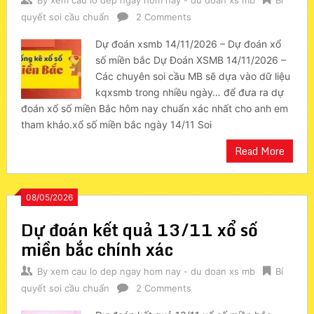
By
xem cau lo dep ngay hom nay - du doan xs mb
Bí
quyết soi cầu chuẩn
2 Comments
Dự đoán xsmb 14/11/2026 – Dự đoán xổ
số miền bắc Dự Đoán XSMB 14/11/2026 –
Các chuyên soi cầu MB sẽ dựa vào dữ liệu
kqxsmb trong nhiều ngày… để đưa ra dự
đoán xổ số miền Bắc hôm nay chuẩn xác nhất cho anh em
tham khảo.xổ số miền bắc ngày 14/11 Soi
Read More
08/05/2026
Dự đoán kết quả 13/11 xổ số
miền bắc chính xác
By
xem cau lo dep ngay hom nay - du doan xs mb
Bí
quyết soi cầu chuẩn
2 Comments