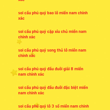
soi cầu phú quý bao lô miền nam chính
xác
soi cầu phú quý cặp xỉu chủ miền nam
chính xác
soi cầu phú quý song thủ lô miền nam
chính xác
soi cầu phú quý đầu đuôi giải 8 miền
nam chính xác
soi cầu phú quý đầu đuôi đặc biệt miền
nam chính xác
soi cầu phú quý lô 3 số miền nam chính