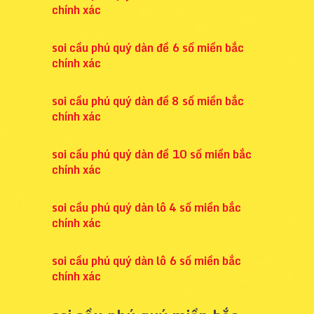
chính xác
soi cầu phú quý dàn đề 6 số miền bắc
chính xác
soi cầu phú quý dàn đề 8 số miền bắc
chính xác
soi cầu phú quý dàn đề 10 số miền bắc
chính xác
soi cầu phú quý dàn lô 4 số miền bắc
chính xác
soi cầu phú quý dàn lô 6 số miền bắc
chính xác