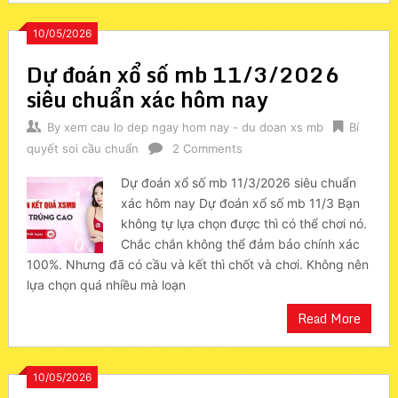
10/05/2026
Dự đoán xổ số mb 11/3/2026
siêu chuẩn xác hôm nay
By
xem cau lo dep ngay hom nay - du doan xs mb
Bí
quyết soi cầu chuẩn
2 Comments
Dự đoán xổ số mb 11/3/2026 siêu chuẩn
xác hôm nay Dự đoán xổ số mb 11/3 Bạn
không tự lựa chọn được thì có thể chơi nó.
Chắc chắn không thể đảm bảo chính xác
100%. Nhưng đã có cầu và kết thì chốt và chơi. Không nên
lựa chọn quá nhiều mà loạn
Read More
10/05/2026