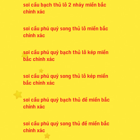
soi cầu bạch thủ lô 2 nháy miền bắc
chính xác
soi cầu phú quý song thủ lô miền bắc
chính xác
soi cầu phú quý bạch thủ lô kép miền
bắc chính xác
soi cầu phú quý song thủ lô kép miền
bắc chính xác
soi cầu phú quý bạch thủ đề miền bắc
chính xác
soi cầu phú quý song thủ đề miền bắc
chính xác