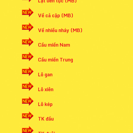
Lật liên tục (MB)
Về cả cặp (MB)
Về nhiều nháy (MB)
Cầu miền Nam
Cầu miền Trung
Lô gan
Lô xiên
Lô kép
TK đầu