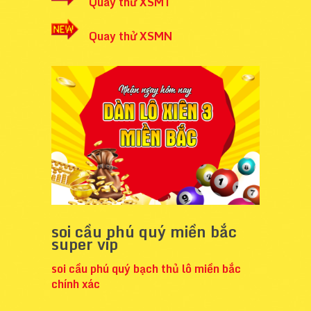
Quay thử XSMT
Quay thử XSMN
soi cầu phú quý miền bắc
super vip
soi cầu phú quý bạch thủ lô miền bắc
chính xác