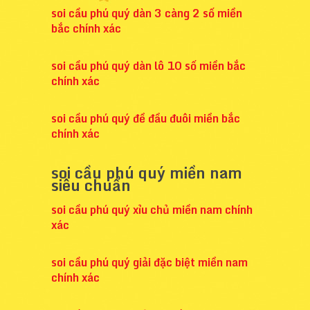
soi cầu phú quý dàn 3 càng 2 số miền
bắc chính xác
soi cầu phú quý dàn lô 10 số miền bắc
chính xác
soi cầu phú quý đề đầu đuôi miền bắc
chính xác
soi cầu phú quý miền nam
siêu chuẩn
soi cầu phú quý xỉu chủ miền nam chính
xác
soi cầu phú quý giải đặc biệt miền nam
chính xác