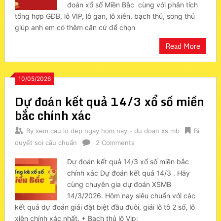
đoán xổ số Miền Bắc cùng với phân tích
tổng hợp GĐB, lô VIP, lô gan, lô xiên, bạch thủ, song thủ
giúp anh em có thêm căn cứ để chọn
Read More
10/05/2026
Dự đoán kết quả 14/3 xổ số miền
bắc chính xác
By
xem cau lo dep ngay hom nay - du doan xs mb
Bí
quyết soi cầu chuẩn
2 Comments
Dự đoán kết quả 14/3 xổ số miền bắc
chính xác Dự đoán kết quả 14/3 . Hãy
cùng chuyên gia dự đoán XSMB
14/3/2026. Hôm nay siêu chuẩn với các
kết quả dự đoán giải đặt biệt đầu đuôi, giải lô tô 2 số, lô
xiên chính xác nhất. + Bạch thủ lô Vip: