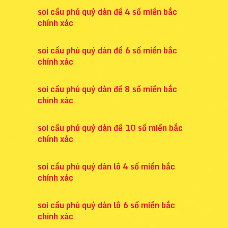
soi cầu phú quý dàn đề 4 số miền bắc
chính xác
soi cầu phú quý dàn đề 6 số miền bắc
chính xác
soi cầu phú quý dàn đề 8 số miền bắc
chính xác
soi cầu phú quý dàn đề 10 số miền bắc
chính xác
soi cầu phú quý dàn lô 4 số miền bắc
chính xác
soi cầu phú quý dàn lô 6 số miền bắc
chính xác