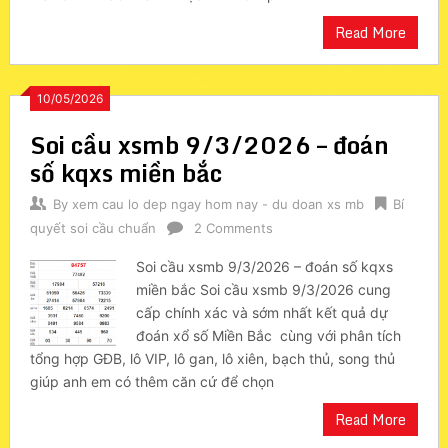
Read More
10/05/2026
Soi cầu xsmb 9/3/2026 – đoán
số kqxs miền bắc
By
xem cau lo dep ngay hom nay - du doan xs mb
Bí
quyết soi cầu chuẩn
2 Comments
Soi cầu xsmb 9/3/2026 – đoán số kqxs
miền bắc Soi cầu xsmb 9/3/2026 cung
cấp chính xác và sớm nhất kết quả dự
đoán xổ số Miền Bắc cùng với phân tích
tổng hợp GĐB, lô VIP, lô gan, lô xiên, bạch thủ, song thủ
giúp anh em có thêm căn cứ để chọn
Read More