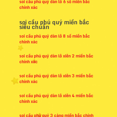
soi cầu phú quý dàn lô 6 số miền bắc
chính xác
soi cầu phú quý miền bắc
siêu chuẩn
soi cầu phú quý dàn lô 8 số miền bắc
chính xác
soi cầu phú quý dàn lô xiên 2 miền bắc
chính xác
soi cầu phú quý dàn lô xiên 3 miền bắc
chính xác
soi cầu phú quý dàn lô xiên 4 miền bắc
chính xác
soi cầu phú quý 3 càng miền bắc chính