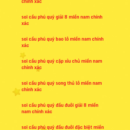
chính xác
soi cầu phú quý giải 8 miền nam chính
xác
soi cầu phú quý bao lô miền nam chính
xác
soi cầu phú quý cặp xỉu chủ miền nam
chính xác
soi cầu phú quý song thủ lô miền nam
chính xác
soi cầu phú quý đầu đuôi giải 8 miền
nam chính xác
soi cầu phú quý đầu đuôi đặc biệt miền