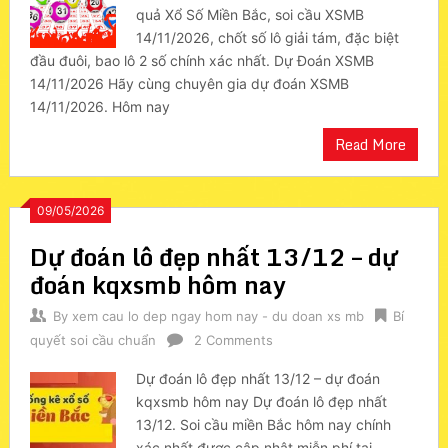
quả Xổ Số Miền Bắc, soi cầu XSMB
14/11/2026, chốt số lô giải tám, đặc biệt
đầu đuôi, bao lô 2 số chính xác nhất. Dự Đoán XSMB
14/11/2026 Hãy cùng chuyên gia dự đoán XSMB
14/11/2026. Hôm nay
Read More
09/05/2026
Dự đoán lô đẹp nhất 13/12 – dự
đoán kqxsmb hôm nay
By
xem cau lo dep ngay hom nay - du doan xs mb
Bí
quyết soi cầu chuẩn
2 Comments
Dự đoán lô đẹp nhất 13/12 – dự đoán
kqxsmb hôm nay Dự đoán lô đẹp nhất
13/12. Soi cầu miền Bắc hôm nay chính
xác nhất được cập nhật miễn phí tại