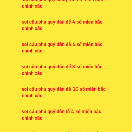
chính xác
soi cầu phú quý dàn đề 4 số miền bắc
chính xác
soi cầu phú quý dàn đề 6 số miền bắc
chính xác
soi cầu phú quý dàn đề 8 số miền bắc
chính xác
soi cầu phú quý dàn đề 10 số miền bắc
chính xác
soi cầu phú quý dàn lô 4 số miền bắc
chính xác