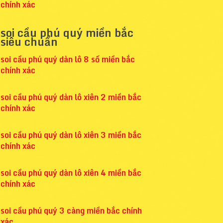
chính xác
soi cầu phú quý miền bắc
siêu chuẩn
soi cầu phú quý dàn lô 8 số miền bắc
chính xác
soi cầu phú quý dàn lô xiên 2 miền bắc
chính xác
soi cầu phú quý dàn lô xiên 3 miền bắc
chính xác
soi cầu phú quý dàn lô xiên 4 miền bắc
chính xác
soi cầu phú quý 3 càng miền bắc chính
xác