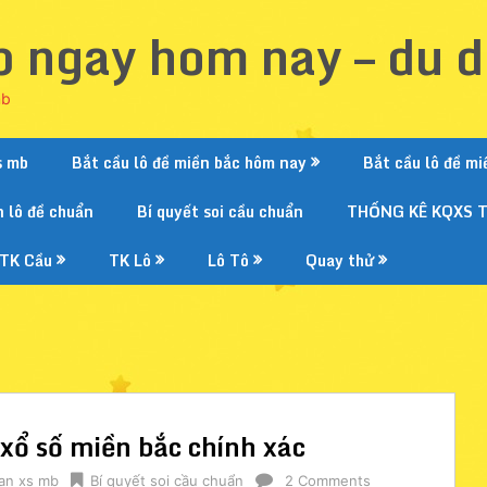
p ngay hom nay – du 
mb
s mb
Bắt cầu lô đề miền bắc hôm nay
Bắt cầu lô đề mi
 lô đề chuẩn
Bí quyết soi cầu chuẩn
THỐNG KÊ KQXS 
TK Cầu
TK Lô
Lô Tô
Quay thử
xổ số miền bắc chính xác
an xs mb
Bí quyết soi cầu chuẩn
2 Comments