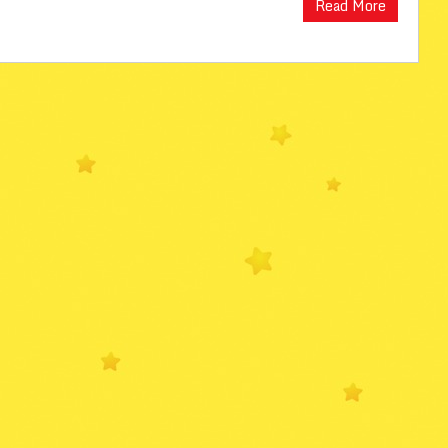
Read More