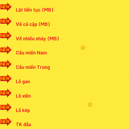
Lật liên tục (MB)
Về cả cặp (MB)
Về nhiều nháy (MB)
Cầu miền Nam
Cầu miền Trung
Lô gan
Lô xiên
Lô kép
TK đầu