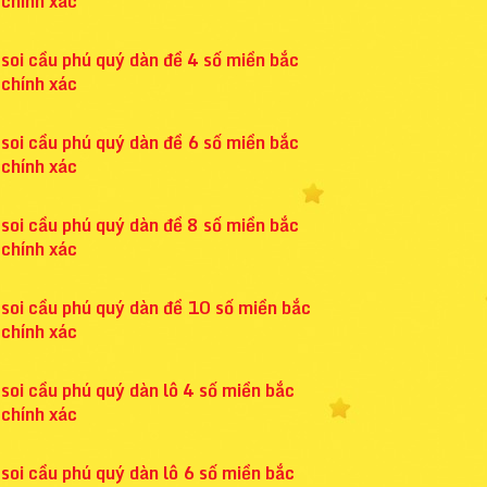
chính xác
soi cầu phú quý dàn đề 4 số miền bắc
chính xác
soi cầu phú quý dàn đề 6 số miền bắc
chính xác
soi cầu phú quý dàn đề 8 số miền bắc
chính xác
soi cầu phú quý dàn đề 10 số miền bắc
chính xác
soi cầu phú quý dàn lô 4 số miền bắc
chính xác
soi cầu phú quý dàn lô 6 số miền bắc