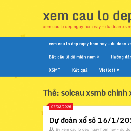
Skip
xem cau lo de
to
content
xem cau lo dep ngay hom nay – du doan xs 
xem cau lo dep ngay hom nay – du doan x
Bắt cầu lô đề miền nam
Hướng dẫn
XSMT
Kết quả
Vietlott
Thẻ:
soicau xsmb chinh 
07/03/2026
Dự đoán xổ số 16/1/20
By
xem cau lo dep ngay hom nay - du do