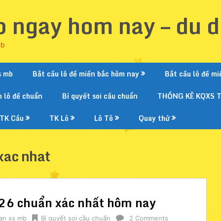
p ngay hom nay – du 
mb
s mb
Bắt cầu lô đề miền bắc hôm nay
Bắt cầu lô đề mi
 lô đề chuẩn
Bí quyết soi cầu chuẩn
THỐNG KÊ KQXS 
TK Cầu
TK Lô
Lô Tô
Quay thử
xac nhat
26 chuẩn xác nhất hôm nay
an xs mb
Bí quyết soi cầu chuẩn
2 Comments