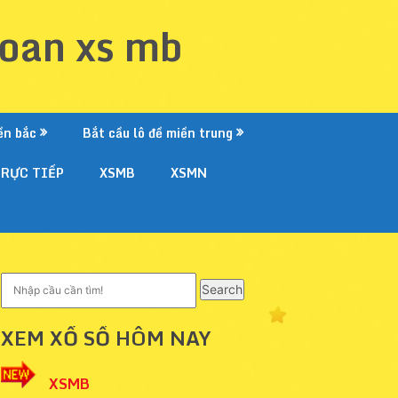
doan xs mb
ền bắc
Bắt cầu lô đề miền trung
TRỰC TIẾP
XSMB
XSMN
Search
XEM XỔ SỐ HÔM NAY
XSMB