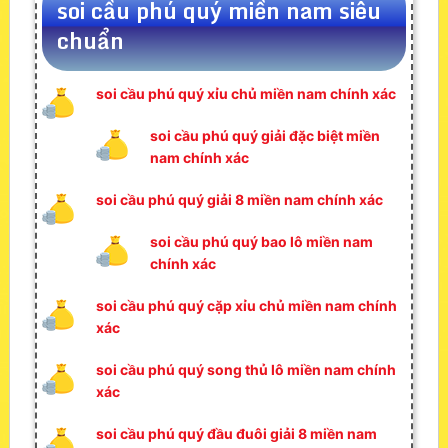
soi cầu phú quý miền nam siêu
chuẩn
soi cầu phú quý xỉu chủ miền nam chính xác
soi cầu phú quý giải đặc biệt miền
nam chính xác
soi cầu phú quý giải 8 miền nam chính xác
soi cầu phú quý bao lô miền nam
chính xác
soi cầu phú quý cặp xỉu chủ miền nam chính
xác
soi cầu phú quý song thủ lô miền nam chính
xác
soi cầu phú quý đầu đuôi giải 8 miền nam