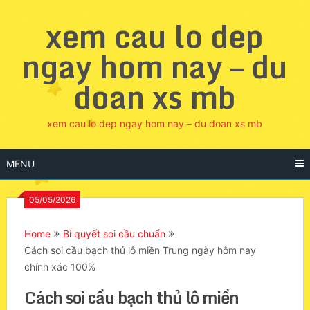
Skip
xem cau lo dep
to
content
ngay hom nay – du
doan xs mb
xem cau lo dep ngay hom nay – du doan xs mb
MENU
05/05/2026
Home
Bí quyết soi cầu chuẩn
Cách soi cầu bạch thủ lô miền Trung ngày hôm nay
chính xác 100%
Cách soi cầu bạch thủ lô miền