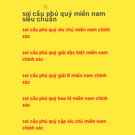
soi cầu phú quý miền nam
siêu chuẩn
soi cầu phú quý xỉu chủ miền nam chính
xác
soi cầu phú quý giải đặc biệt miền nam
chính xác
soi cầu phú quý giải 8 miền nam chính
xác
soi cầu phú quý bao lô miền nam chính
xác
soi cầu phú quý cặp xỉu chủ miền nam
chính xác