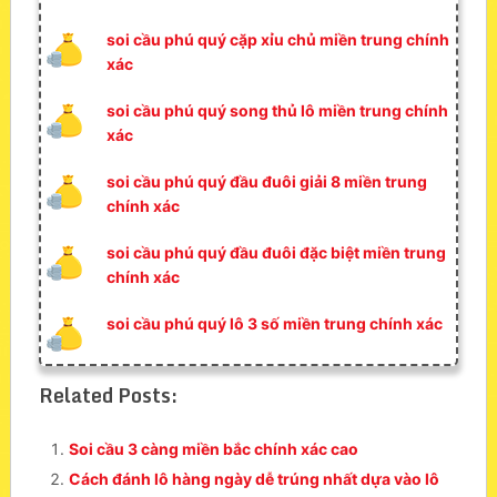
soi cầu phú quý cặp xỉu chủ miền trung chính
xác
soi cầu phú quý song thủ lô miền trung chính
xác
soi cầu phú quý đầu đuôi giải 8 miền trung
chính xác
soi cầu phú quý đầu đuôi đặc biệt miền trung
chính xác
soi cầu phú quý lô 3 số miền trung chính xác
Related Posts:
Soi cầu 3 càng miền bắc chính xác cao
Cách đánh lô hàng ngày dễ trúng nhất dựa vào lô