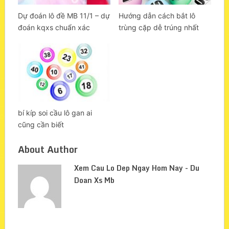
Dự đoán lô đề MB 11/1 – dự
Hướng dẫn cách bắt lô
đoán kqxs chuẩn xác
trùng cặp dễ trúng nhất
bí kíp soi cầu lô gan ai
cũng cần biết
About Author
Xem Cau Lo Dep Ngay Hom Nay - Du
Doan Xs Mb