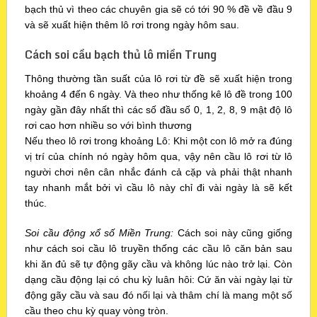
bạch thủ vì theo các chuyên gia sẽ có tới 90 % đề về đầu 9
và sẽ xuất hiện thêm lô rơi trong ngày hôm sau.
Cách soi cầu bạch thủ lô miền Trung
Thông thường tần suất của lô rơi từ đề sẽ xuất hiện trong
khoảng 4 đến 6 ngày. Và theo như thống kê lô đề trong 100
ngày gần đây nhất thì các số đầu số 0, 1, 2, 8, 9 mật độ lô
rơi cao hơn nhiều so với bình thương
Nếu theo lô rơi trong khoảng Lô: Khi một con lô mở ra đúng
vị trí của chính nó ngày hôm qua, vậy nên cầu lô rơi từ lô
người chơi nên cân nhắc đánh cả cặp và phải thật nhanh
tay nhanh mắt bởi vì cầu lô này chỉ đi vài ngày là sẽ kết
thúc.
Soi cầu động xổ số Miền Trung:
Cách soi này cũng giống
như cách soi cầu lô truyền thống các cầu lô căn bản sau
khi ăn đủ sẽ tự động gãy cầu và không lúc nào trở lại. Còn
dạng cầu động lại có chu kỳ luân hôi: Cứ ăn vài ngày lại từ
động gãy cầu và sau đó nối lại và thâm chí là mang một số
cầu theo chu kỳ quay vòng tròn.