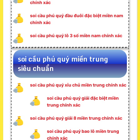
chính xác
soi cầu phú quý đầu đuôi đặc biệt miền nam
chính xác
soi cầu phú quý lô 3 số miền nam chính xác
soi cầu phú quý miền trung
siêu chuẩn
soi cầu phú quý xỉu chủ miền trung chính xác
soi cầu phú quý giải đặc biệt miền
trung chính xác
soi cầu phú quý giải 8 miền trung chính xác
soi cầu phú quý bao lô miền trung
chính xác