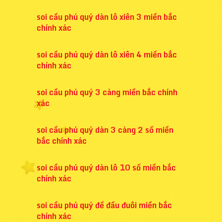
soi cầu phú quý dàn lô xiên 3 miền bắc
chính xác
soi cầu phú quý dàn lô xiên 4 miền bắc
chính xác
soi cầu phú quý 3 càng miền bắc chính
xác
soi cầu phú quý dàn 3 càng 2 số miền
bắc chính xác
soi cầu phú quý dàn lô 10 số miền bắc
chính xác
soi cầu phú quý đề đầu đuôi miền bắc
chính xác