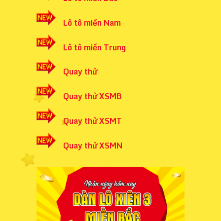
Lô tô miền Nam
Lô tô miền Trung
Quay thử
Quay thử XSMB
Quay thử XSMT
Quay thử XSMN