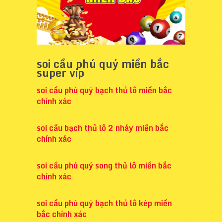
soi cầu phú quý miền bắc
super vip
soi cầu phú quý bạch thủ lô miền bắc
chính xác
soi cầu bạch thủ lô 2 nháy miền bắc
chính xác
soi cầu phú quý song thủ lô miền bắc
chính xác
soi cầu phú quý bạch thủ lô kép miền
bắc chính xác