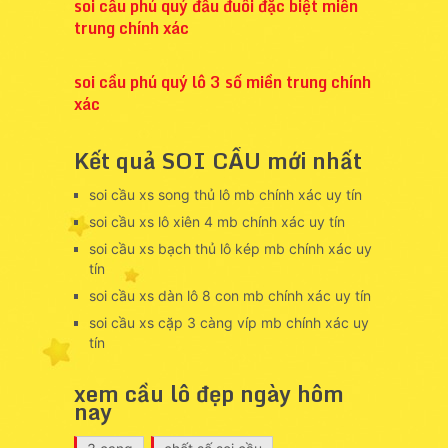
soi cầu phú quý đầu đuôi đặc biệt miền
trung chính xác
soi cầu phú quý lô 3 số miền trung chính
xác
Kết quả SOI CẦU mới nhất
soi cầu xs song thủ lô mb chính xác uy tín
soi cầu xs lô xiên 4 mb chính xác uy tín
soi cầu xs bạch thủ lô kép mb chính xác uy
tín
soi cầu xs dàn lô 8 con mb chính xác uy tín
soi cầu xs cặp 3 càng víp mb chính xác uy
tín
xem cầu lô đẹp ngày hôm
nay