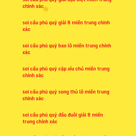
chính xác
soi cầu phú quý giải 8 miền trung chính
xác
soi cầu phú quý bao lô miền trung chính
xác
soi cầu phú quý cặp xỉu chủ miền trung
chính xác
soi cầu phú quý song thủ lô miền trung
chính xác
soi cầu phú quý đầu đuôi giải 8 miền
trung chính xác