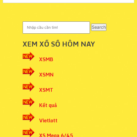
Search
XEM XỔ SỐ HÔM NAY
XSMB
XSMN
XSMT
Kết quả
Vietlott
XS Mega 6/45