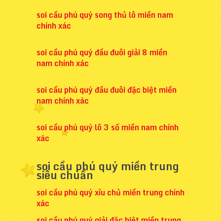
soi cầu phú quý song thủ lô miền nam
chính xác
soi cầu phú quý đầu đuôi giải 8 miền
nam chính xác
soi cầu phú quý đầu đuôi đặc biệt miền
nam chính xác
soi cầu phú quý lô 3 số miền nam chính
xác
soi cầu phú quý miền trung
siêu chuẩn
soi cầu phú quý xỉu chủ miền trung chính
xác
soi cầu phú quý giải đặc biệt miền trung