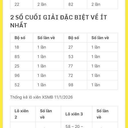
22
2 lần
82
2 lần
2 SỐ CUỐI GIẢI ĐẶC BIỆT VỀ ÍT
NHẤT
Bộ số
Số lần về
Bộ số
Số lần về
18
1 lần
27
1 lần
85
1 lần
53
1 lần
25
1 lần
77
1 lần
96
1 lần
72
1 lần
52
1 lần
98
1 lần
Thống kê lô xiên XSMB 11/1/2026
Lô xiên
Số lần
Số lần
Lô xiên 3
2
về
về
58 – 20 –