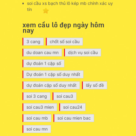
soi cầu xs bạch thủ lô kép mb chính xác uy
tín
xem cầu lô đẹp ngày hôm
nay
3 cang
chốt số soi cầu
du doan cau mn
dịch vụ soi cầu
dự đoán 1 cặp số
Dự đoán 1 cặp số duy nhất
dự đoán cặp số duy nhất
lấy số đề
soi 3 cang
soi cau3
soi cau3 mien
soi cau24
soi cau mb
soi cau mien bac
soi cau mn