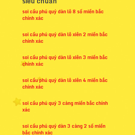
siêu chuẩn
soi cầu phú quý dàn lô 8 số miền bắc
chính xác
soi cầu phú quý dàn lô xiên 2 miền bắc
chính xác
soi cầu phú quý dàn lô xiên 3 miền bắc
chính xác
soi cầu phú quý dàn lô xiên 4 miền bắc
chính xác
soi cầu phú quý 3 càng miền bắc chính
xác
soi cầu phú quý dàn 3 càng 2 số miền
bắc chính xác