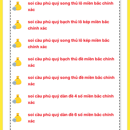
soi cầu phú quý song thủ lô miền bắc chính
xác
soi cầu phú quý bạch thủ lô kép miền bắc
chính xác
soi cầu phú quý song thủ lô kép miền bắc
chính xác
soi cầu phú quý bạch thủ đề miền bắc chính
xác
soi cầu phú quý song thủ đề miền bắc chính
xác
soi cầu phú quý dàn đề 4 số miền bắc chính
xác
soi cầu phú quý dàn đề 6 số miền bắc chính
xác