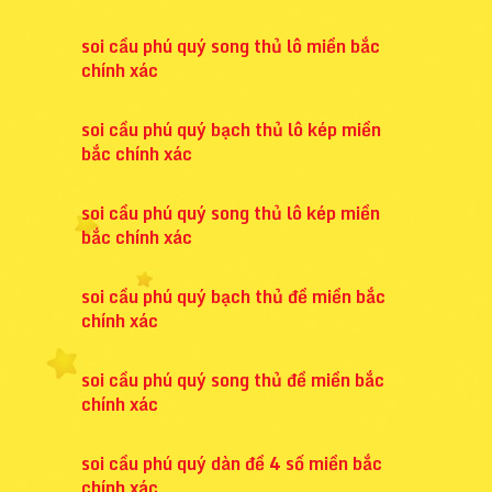
soi cầu phú quý song thủ lô miền bắc
chính xác
soi cầu phú quý bạch thủ lô kép miền
bắc chính xác
soi cầu phú quý song thủ lô kép miền
bắc chính xác
soi cầu phú quý bạch thủ đề miền bắc
chính xác
soi cầu phú quý song thủ đề miền bắc
chính xác
soi cầu phú quý dàn đề 4 số miền bắc
chính xác