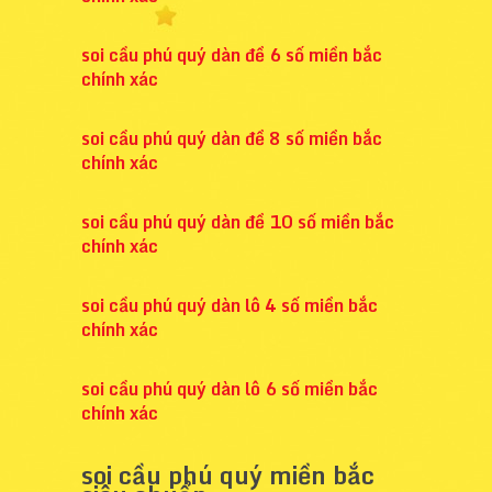
soi cầu phú quý dàn đề 6 số miền bắc
chính xác
soi cầu phú quý dàn đề 8 số miền bắc
chính xác
soi cầu phú quý dàn đề 10 số miền bắc
chính xác
soi cầu phú quý dàn lô 4 số miền bắc
chính xác
soi cầu phú quý dàn lô 6 số miền bắc
chính xác
soi cầu phú quý miền bắc