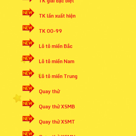
TK giải đặc biệt
TK lần xuất hiện
TK 00-99
Lô tô miền Bắc
Lô tô miền Nam
Lô tô miền Trung
Quay thử
Quay thử XSMB
Quay thử XSMT