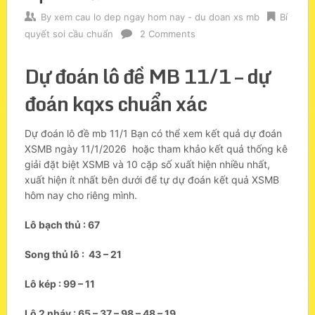
By
xem cau lo dep ngay hom nay - du doan xs mb
Bí
quyết soi cầu chuẩn
2 Comments
Dự đoán lô đề MB 11/1 – dự
đoán kqxs chuẩn xác
ở
Dự đoán lô đề mb 11/1 Bạn có thể xem kết quả dự đoán
Dự
XSMB ngày 11/1/2026 hoặc tham khảo kết quả thống kê
đoán
giải đặt biệt XSMB và 10 cặp số xuất hiện nhiều nhất,
MB
xuất hiện ít nhất bên dưới để tự dự đoán kết quả XSMB
11/1
hôm nay cho riêng mình.
–
Lô bạch thủ : 67
Dự
đoán
Song thủ lô : 43 – 21
KQXSMB
Lô kép : 99 – 11
Lô 2 nháy : 65 – 37 – 98 – 48 – 19