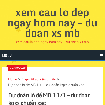
Skip
xem cau lo dep
to
content
ngay hom nay – du
doan xs mb
xem cau lo dep ngay hom nay – du doan xs mb
MENU
09/05/2026
Home
Bí quyết soi cầu chuẩn
Dự đoán lô đề MB 11/1 – dự đoán kqxs chuẩn xác
Dự đoán lô đề MB 11/1 – dự đoán
kqxs chuẩn xác