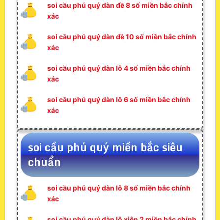
soi cầu phú quý dàn đề 8 số miền bắc chính
xác
soi cầu phú quý dàn đề 10 số miền bắc chính
xác
soi cầu phú quý dàn lô 4 số miền bắc chính
xác
soi cầu phú quý dàn lô 6 số miền bắc chính
xác
soi cầu phú quý miền bắc siêu
chuẩn
soi cầu phú quý dàn lô 8 số miền bắc chính
xác
soi cầu phú quý dàn lô xiên 2 miền bắc chính