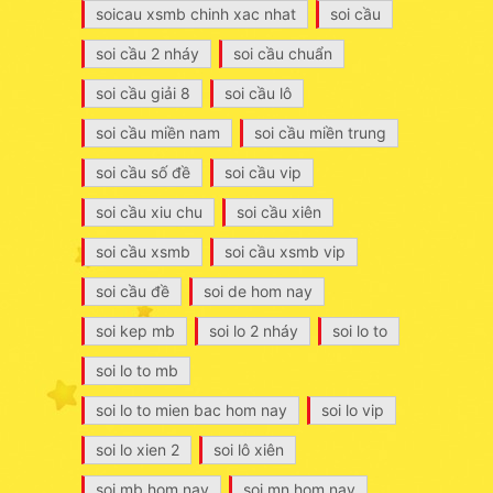
soicau xsmb chinh xac nhat
soi cầu
soi cầu 2 nháy
soi cầu chuẩn
soi cầu giải 8
soi cầu lô
soi cầu miền nam
soi cầu miền trung
soi cầu số đề
soi cầu vip
soi cầu xiu chu
soi cầu xiên
soi cầu xsmb
soi cầu xsmb vip
soi cầu đề
soi de hom nay
soi kep mb
soi lo 2 nháy
soi lo to
soi lo to mb
soi lo to mien bac hom nay
soi lo vip
soi lo xien 2
soi lô xiên
soi mb hom nay
soi mn hom nay