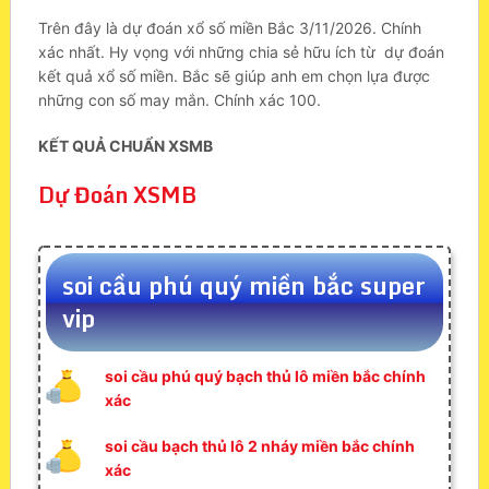
Trên đây là dự đoán xổ số miền Bắc 3/11/2026. Chính
xác nhất. Hy vọng với những chia sẻ hữu ích từ dự đoán
kết quả xổ số miền. Bắc sẽ giúp anh em chọn lựa được
những con số may mắn. Chính xác 100.
KẾT QUẢ CHUẨN XSMB
Dự Đoán XSMB
soi cầu phú quý miền bắc super
vip
soi cầu phú quý bạch thủ lô miền bắc chính
xác
soi cầu bạch thủ lô 2 nháy miền bắc chính
xác