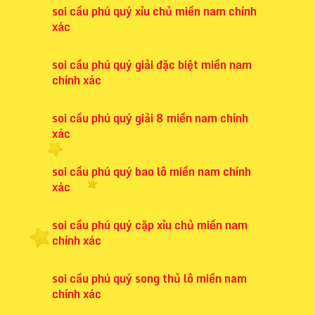
soi cầu phú quý xỉu chủ miền nam chính
xác
soi cầu phú quý giải đặc biệt miền nam
chính xác
soi cầu phú quý giải 8 miền nam chính
xác
soi cầu phú quý bao lô miền nam chính
xác
soi cầu phú quý cặp xỉu chủ miền nam
chính xác
soi cầu phú quý song thủ lô miền nam
chính xác