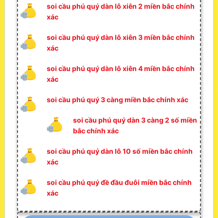
soi cầu phú quý dàn lô xiên 2 miền bắc chính
xác
soi cầu phú quý dàn lô xiên 3 miền bắc chính
xác
soi cầu phú quý dàn lô xiên 4 miền bắc chính
xác
soi cầu phú quý 3 càng miền bắc chính xác
soi cầu phú quý dàn 3 càng 2 số miền
bắc chính xác
soi cầu phú quý dàn lô 10 số miền bắc chính
xác
soi cầu phú quý đề đầu đuôi miền bắc chính
xác