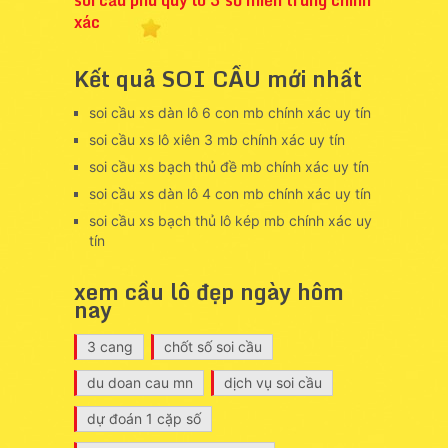
soi cầu phú quý lô 3 số miền trung chính
xác
Kết quả SOI CẦU mới nhất
soi cầu xs dàn lô 6 con mb chính xác uy tín
soi cầu xs lô xiên 3 mb chính xác uy tín
soi cầu xs bạch thủ đề mb chính xác uy tín
soi cầu xs dàn lô 4 con mb chính xác uy tín
soi cầu xs bạch thủ lô kép mb chính xác uy
tín
xem cầu lô đẹp ngày hôm
nay
3 cang
chốt số soi cầu
du doan cau mn
dịch vụ soi cầu
dự đoán 1 cặp số