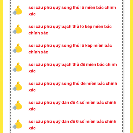
soi cầu phú quý song thủ lô miền bắc chính
xác
soi cầu phú quý bạch thủ lô kép miền bắc
chính xác
soi cầu phú quý song thủ lô kép miền bắc
chính xác
soi cầu phú quý bạch thủ đề miền bắc chính
xác
soi cầu phú quý song thủ đề miền bắc chính
xác
soi cầu phú quý dàn đề 4 số miền bắc chính
xác
soi cầu phú quý dàn đề 6 số miền bắc chính
xác