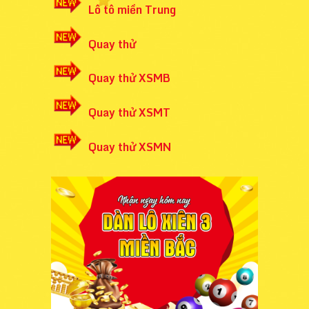
Lô tô miền Trung
Quay thử
Quay thử XSMB
Quay thử XSMT
Quay thử XSMN