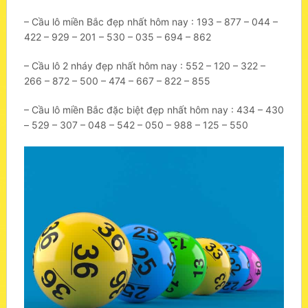
– Cầu lô miền Bắc đẹp nhất hôm nay : 193 – 877 – 044 –
422 – 929 – 201 – 530 – 035 – 694 – 862
– Cầu lô 2 nháy đẹp nhất hôm nay : 552 – 120 – 322 –
266 – 872 – 500 – 474 – 667 – 822 – 855
– Cầu lô miền Bắc đặc biệt đẹp nhất hôm nay : 434 – 430
– 529 – 307 – 048 – 542 – 050 – 988 – 125 – 550