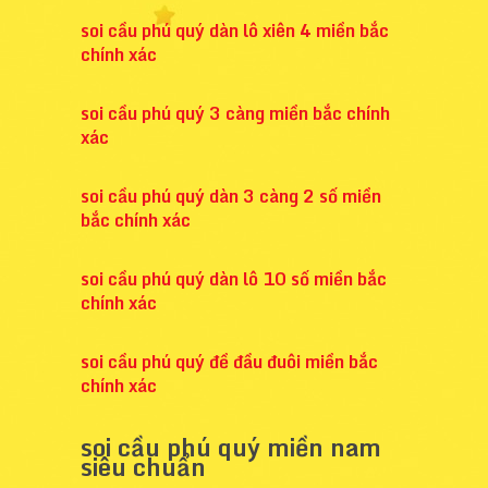
soi cầu phú quý dàn lô xiên 4 miền bắc
chính xác
soi cầu phú quý 3 càng miền bắc chính
xác
soi cầu phú quý dàn 3 càng 2 số miền
bắc chính xác
soi cầu phú quý dàn lô 10 số miền bắc
chính xác
soi cầu phú quý đề đầu đuôi miền bắc
chính xác
soi cầu phú quý miền nam
siêu chuẩn