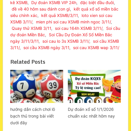
kê XSMB
,
Dự đoán XSMB VIP 24h
,
đặc biệt đầu đuôi
,
đề về 40 hôm sau đánh con gì
,
kết quả xổ số miền bắc
siêu chính xác
,
kết quả XSMB/3/11
,
loto xien soi cau
XSMB 3/11/
,
mien phi soi cau XSMB minh ngoc 3/11/
,
Quay thử XSMB 3/11
,
soi cau 164h XSMB 3/11/
,
Soi cầu
dự đoán Miền Bắc
,
Soi Cầu Dự Đoán Xổ Số Miền Bắc
ngày 3/11/3/11
,
soi cau lo 3s XSMB 3/11/
,
soi cầu XSMB
3/11/
,
soi cầu XSMB ngày 3/11
,
soi cau XSMB wap 3/11/
Related Posts
hướng dẫn cách chơi lô
Dự đoán xổ số 1/1/2026
bạch thủ trong bài viết
chuẩn xác nhất hôm nay
dưới đây