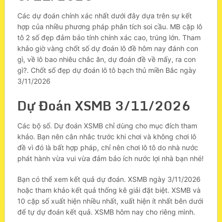
Các dự đoán chính xác nhất dưới đây dựa trên sự kết
hợp của nhiều phương pháp phân tích soi cầu. MB cặp lô
tô 2 số đẹp đảm bảo tính chính xác cao, trúng lớn. Tham
khảo giờ vàng chốt số dự đoán lô đề hôm nay đánh con
gì, về lô bao nhiêu chắc ăn, dự đoán đề về mấy, ra con
gì?. Chốt số đẹp dự đoán lô tô bạch thủ miền Bắc ngày
3/11/2026
Dự Đoán XSMB 3/11/2026
Các bộ số. Dự đoán XSMB chỉ dùng cho mục đích tham
khảo. Bạn nên cân nhắc trước khi chơi và không chơi lô
đề vì đó là bất hợp pháp, chỉ nên chơi lô tô do nhà nước
phát hành vừa vui vừa đảm bảo ích nước lợi nhà bạn nhé!
Bạn có thể xem kết quả dự đoán. XSMB ngày 3/11/2026
hoặc tham khảo kết quả thống kê giải đặt biệt. XSMB và
10 cặp số xuất hiện nhiều nhất, xuất hiện ít nhất bên dưới
để tự dự đoán kết quả. XSMB hôm nay cho riêng mình.