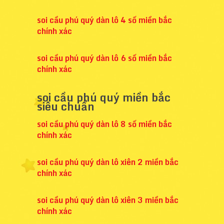
soi cầu phú quý dàn lô 4 số miền bắc
chính xác
soi cầu phú quý dàn lô 6 số miền bắc
chính xác
soi cầu phú quý miền bắc
siêu chuẩn
soi cầu phú quý dàn lô 8 số miền bắc
chính xác
soi cầu phú quý dàn lô xiên 2 miền bắc
chính xác
soi cầu phú quý dàn lô xiên 3 miền bắc
chính xác