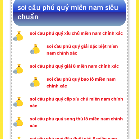
soi cầu phú quý miền nam siêu
chuẩn
soi cầu phú quý xỉu chủ miền nam chính xác
soi cầu phú quý giải đặc biệt miền
nam chính xác
soi cầu phú quý giải 8 miền nam chính xác
soi cầu phú quý bao lô miền nam
chính xác
soi cầu phú quý cặp xỉu chủ miền nam chính
xác
soi cầu phú quý song thủ lô miền nam chính
xác
soi cầu phú quý đầu đuôi giải 8 miền nam