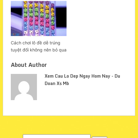
Cách chơi lô đề dễ trúng
tuyệt đối không nên bỏ qua
About Author
Xem Cau Lo Dep Ngay Hom Nay - Du
Doan Xs Mb