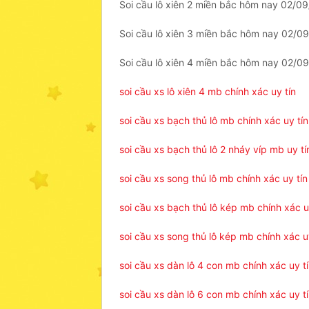
Soi cầu lô xiên 2 miền bắc hôm nay 02/0
Soi cầu lô xiên 3 miền bắc hôm nay 02/0
Soi cầu lô xiên 4 miền bắc hôm nay 02/0
soi cầu xs lô xiên 4 mb chính xác uy tín
soi cầu xs bạch thủ lô mb chính xác uy tín
soi cầu xs bạch thủ lô 2 nháy víp mb uy tí
soi cầu xs song thủ lô mb chính xác uy tín
soi cầu xs bạch thủ lô kép mb chính xác u
soi cầu xs song thủ lô kép mb chính xác u
soi cầu xs dàn lô 4 con mb chính xác uy t
soi cầu xs dàn lô 6 con mb chính xác uy t