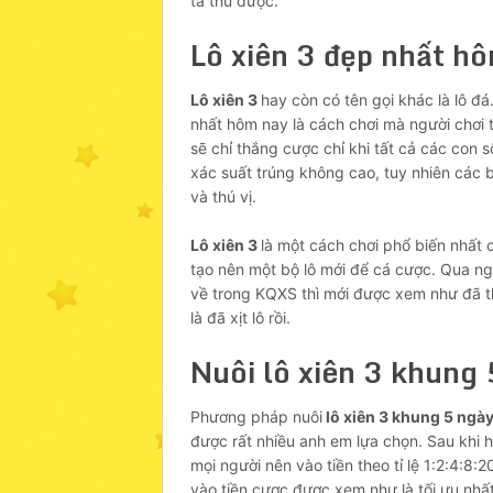
ta thu được.
Lô xiên 3 đẹp nhất 
Lô xiên 3
hay còn có tên gọi khác là lô đá
nhất hôm nay là cách chơi mà người chơi 
sẽ chỉ thắng cược chỉ khi tất cả các con 
xác suất trúng không cao, tuy nhiên các 
và thú vị.
Lô xiên 3
là một cách chơi phổ biến nhất 
tạo nên một bộ lô mới để cá cược. Qua ng
về trong KQXS thì mới được xem như đã th
là đã xịt lô rồi.
Nuôi lô xiên 3 khun
Phương pháp nuôi
lô xiên 3 khung 5 ngà
được rất nhiều anh em lựa chọn. Sau khi h
mọi người nên vào tiền theo tỉ lệ 1:2:4:
vào tiền cược được xem như là tối ưu nhấ