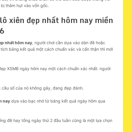
bị thâm hụt vào vốn gốc.
 lô xiên đẹp nhất hôm nay miền
6
đẹp nhất hôm nay
, người chơi cần dựa vào dàn đề hoặc
 tích bảng kết quả một cách chuẩn xác và cẩn thận thì mới
đẹp XSMB ngày hôm nay một cách chuẩn xác nhất. người
 cầu số của nó không gãy, đang đẹp đánh.
m nay
dựa vào bạc nhớ từ bảng kết quả ngày hôm qua
ng đề hay tổng ngày thứ 2 đầu tuần cũng là một lựa chọn