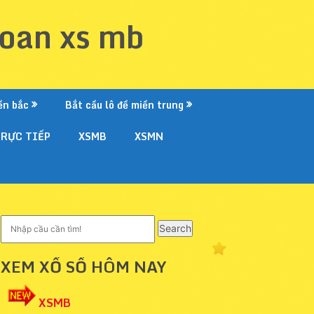
doan xs mb
ền bắc
Bắt cầu lô đề miền trung
TRỰC TIẾP
XSMB
XSMN
Search
XEM XỔ SỐ HÔM NAY
XSMB