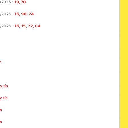
9/2026 :
19, 70
9/2026 :
15, 90, 24
9/2026 :
15, 15, 22, 04
n
y tín
y tín
ín
ín