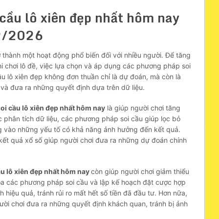
 cầu lô xiên đẹp nhất hôm nay
09/2026
ở thành một hoạt động phổ biến đối với nhiều người. Để tăng
khi chơi lô đề, việc lựa chọn và áp dụng các phương pháp soi
ầu lô xiên đẹp không đơn thuần chỉ là dự đoán, mà còn là
t và đưa ra những quyết định dựa trên dữ liệu.
soi cầu
lô xiên đẹp nhất hôm nay
là giúp người chơi tăng
 phân tích dữ liệu, các phương pháp soi cầu giúp lọc bỏ
ng vào những yếu tố có khả năng ảnh hưởng đến kết quả.
 kết quả xổ số giúp người chơi đưa ra những dự đoán chính
ầu
lô xiên đẹp nhất hôm nay
còn giúp người chơi giảm thiểu
hóa các phương pháp soi cầu và lập kế hoạch đặt cược hợp
 hiệu quả, tránh rủi ro mất hết số tiền đã đầu tư. Hơn nữa,
gười chơi đưa ra những quyết định khách quan, tránh bị ảnh