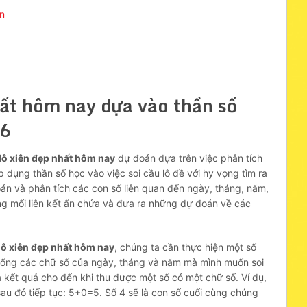
ín
hất hôm nay dựa vào thần số
26
lô xiên đẹp nhất hôm nay
dự đoán dựa trên việc phân tích
 dụng thần số học vào việc soi cầu lô đề với hy vọng tìm ra
án và phân tích các con số liên quan đến ngày, tháng, năm,
g mối liên kết ẩn chứa và đưa ra những dự đoán về các
lô xiên đẹp nhất hôm nay
, chúng ta cần thực hiện một số
h tổng các chữ số của ngày, tháng và năm mà mình muốn soi
 kết quả cho đến khi thu được một số có một chữ số. Ví dụ,
u đó tiếp tục: 5+0=5. Số 4 sẽ là con số cuối cùng chúng