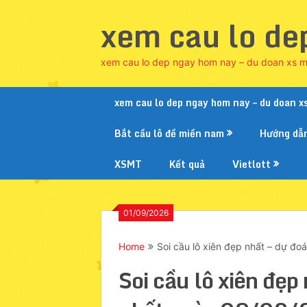
Skip
xem cau lo de
to
content
xem cau lo dep ngay hom nay – du doan xs 
xem cau lo dep ngay hom nay – du doan x
Bắt cầu lô đề miền nam
Hướng dẫn
XSMT
Kết quả
Vietlott
01/09/2026
Home
Soi cầu lô xiên đẹp nhất – dự đo
Soi cầu lô xiên đẹp