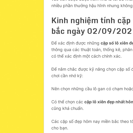
nhiều phần thưởng hậu hĩnh nhưng không 
Kinh nghiệm tính cặp
bắc ngày 02/09/202
Để xác định được những
cặp số
lô xiên 
thông qua các thuật toán, thống kê, phân
có thể xác định một cách chính xác.
Để nắm chắc được kỹ năng chọn cặp số 
chơi cần nhớ kỹ:
Nên chọn những cầu lô gan có chạm hoặc
Có thể chọn các
cặp lô xiên đẹp nhất hô
cũng khá chuẩn.
Các cặp số đẹp hôm nay miền bắc theo tổ
cho bạn.