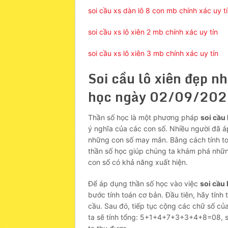
soi cầu xs dàn lô 8 con mb chính xác uy t
soi cầu xs lô xiên 2 mb chính xác uy tín
soi cầu xs lô xiên 3 mb chính xác uy tín
Soi cầu lô xiên đẹp n
học ngày 02/09/20
Thần số học là một phương pháp
soi cầu
ý nghĩa của các con số. Nhiều người đã áp
những con số may mắn. Bằng cách tính to
thần số học giúp chúng ta khám phá nhữn
con số có khả năng xuất hiện.
Để áp dụng thần số học vào việc
soi cầu
bước tính toán cơ bản. Đầu tiên, hãy tín
cầu. Sau đó, tiếp tục cộng các chữ số của
ta sẽ tính tổng: 5+1+4+7+3+3+4+8=08, sa