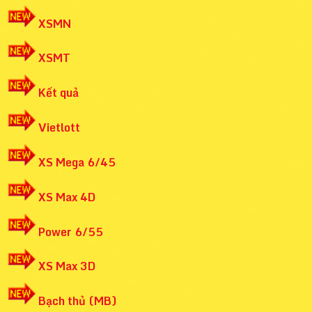
XSMN
XSMT
Kết quả
Vietlott
XS Mega 6/45
XS Max 4D
Power 6/55
XS Max 3D
Bạch thủ (MB)