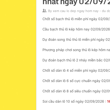
nhất ngày 02/09
By
xem cau lo dep ngay hom nay - du d
Chốt số bạch thủ lô miễn phí ngày 02/09
Cầu bạch thủ lô kép hôm nay 02/09/2026
Dự đoán song thủ thủ lô miễn phí ngày 0
Phương pháp chơi song thủ lô kép hôm n
Dự đoán bạch thủ lô 2 nháy miền bắc 02
Chốt số dàn lô 4 số miễn phí ngày 02/09
Chốt số dàn lô 6 số cực chuẩn ngày 02/0
Chốt số dàn lô 8 số siêu chuẩn ngày 02/
Soi cầu dàn lô 10 số ngày 02/09/2026 :
16