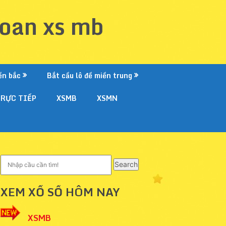
doan xs mb
ền bắc
Bắt cầu lô đề miền trung
TRỰC TIẾP
XSMB
XSMN
Search
XEM XỔ SỐ HÔM NAY
XSMB