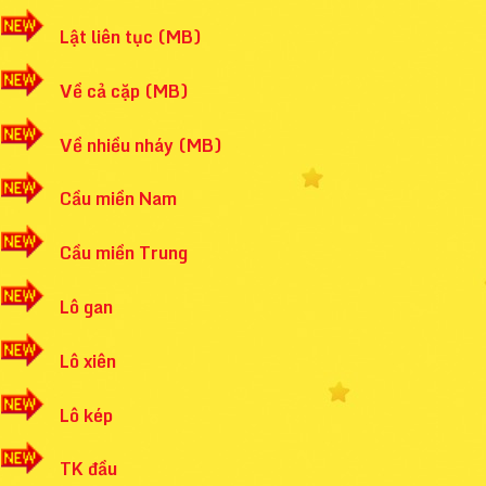
Lật liên tục (MB)
Về cả cặp (MB)
Về nhiều nháy (MB)
Cầu miền Nam
Cầu miền Trung
Lô gan
Lô xiên
Lô kép
TK đầu