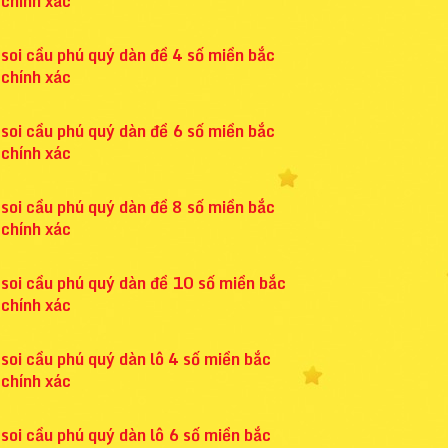
chính xác
soi cầu phú quý dàn đề 4 số miền bắc
chính xác
soi cầu phú quý dàn đề 6 số miền bắc
chính xác
soi cầu phú quý dàn đề 8 số miền bắc
chính xác
soi cầu phú quý dàn đề 10 số miền bắc
chính xác
soi cầu phú quý dàn lô 4 số miền bắc
chính xác
soi cầu phú quý dàn lô 6 số miền bắc