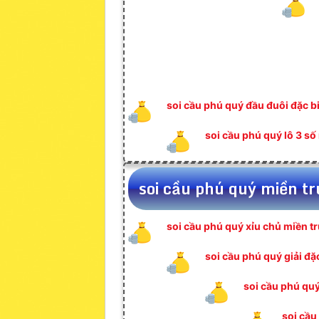
soi cầu phú quý đầu đuôi đặc b
soi cầu phú quý lô 3 s
soi cầu phú quý miền t
soi cầu phú quý xỉu chủ miền t
soi cầu phú quý giải đặ
soi cầu phú quý
soi cầu