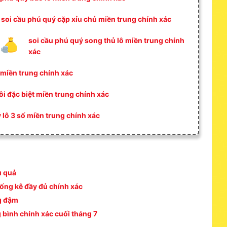
soi cầu phú quý cặp xỉu chủ miền trung chính xác
soi cầu phú quý song thủ lô miền trung chính
xác
 miền trung chính xác
i đặc biệt miền trung chính xác
 lô 3 số miền trung chính xác
u quả
ống kê đầy đủ chính xác
ng đậm
 bình chính xác cuối tháng 7