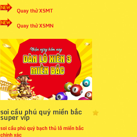
Quay thử XSMT
Quay thử XSMN
soi cầu phú quý miền bắc
super vip
soi cầu phú quý bạch thủ lô miền bắc
chính xác