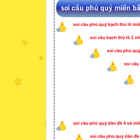
soi cầu phú quý miền bắ
soi cầu phú quý bạch thủ lô mi
soi cầu bạch thủ lô 2 n
soi cầu phú quý
soi cầu
soi cầu phú quý dàn đề 4 số mi
soi cầu phú quý dàn đề