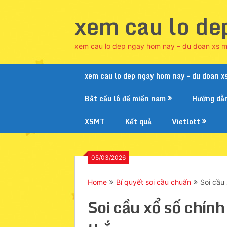
Skip
xem cau lo de
to
content
xem cau lo dep ngay hom nay – du doan xs 
xem cau lo dep ngay hom nay – du doan x
Bắt cầu lô đề miền nam
Hướng dẫn
XSMT
Kết quả
Vietlott
05/03/2026
Home
Bí quyết soi cầu chuẩn
Soi cầu
Soi cầu xổ số chín