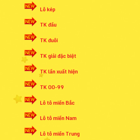
Lô kép
TK đầu
TK đuôi
TK giải đặc biệt
TK lần xuất hiện
TK 00-99
Lô tô miền Bắc
Lô tô miền Nam
Lô tô miền Trung