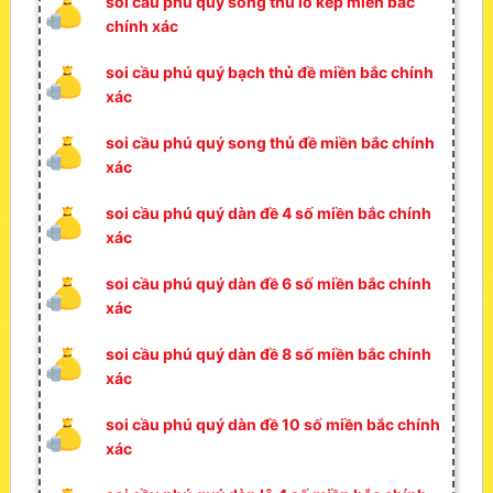
soi cầu phú quý song thủ lô kép miền bắc
chính xác
soi cầu phú quý bạch thủ đề miền bắc chính
xác
soi cầu phú quý song thủ đề miền bắc chính
xác
soi cầu phú quý dàn đề 4 số miền bắc chính
xác
soi cầu phú quý dàn đề 6 số miền bắc chính
xác
soi cầu phú quý dàn đề 8 số miền bắc chính
xác
soi cầu phú quý dàn đề 10 số miền bắc chính
xác