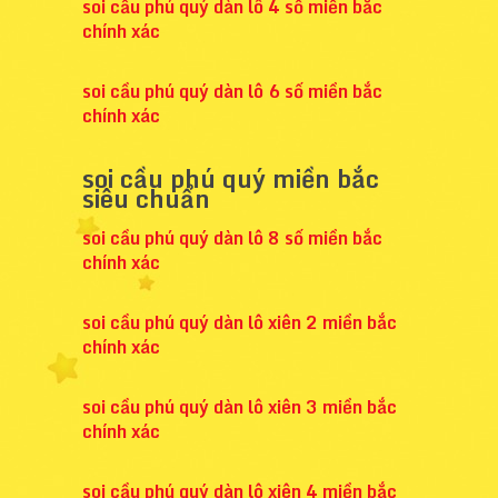
soi cầu phú quý dàn lô 4 số miền bắc
chính xác
soi cầu phú quý dàn lô 6 số miền bắc
chính xác
soi cầu phú quý miền bắc
siêu chuẩn
soi cầu phú quý dàn lô 8 số miền bắc
chính xác
soi cầu phú quý dàn lô xiên 2 miền bắc
chính xác
soi cầu phú quý dàn lô xiên 3 miền bắc
chính xác
soi cầu phú quý dàn lô xiên 4 miền bắc