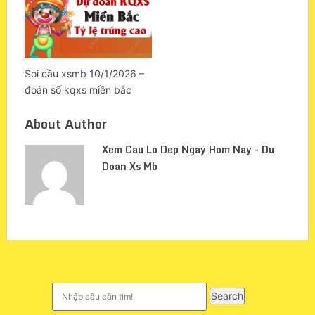
Soi cầu xsmb 10/1/2026 –
đoán số kqxs miền bắc
About Author
Xem Cau Lo Dep Ngay Hom Nay - Du
Doan Xs Mb
Search