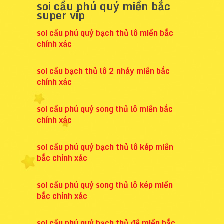
soi cầu phú quý miền bắc
super vip
soi cầu phú quý bạch thủ lô miền bắc
chính xác
soi cầu bạch thủ lô 2 nháy miền bắc
chính xác
soi cầu phú quý song thủ lô miền bắc
chính xác
soi cầu phú quý bạch thủ lô kép miền
bắc chính xác
soi cầu phú quý song thủ lô kép miền
bắc chính xác
soi cầu phú quý bạch thủ đề miền bắc