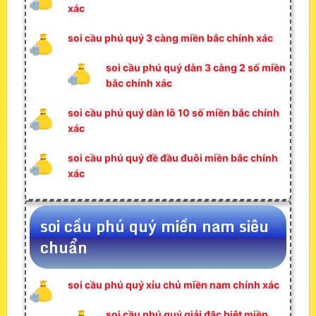
xác
soi cầu phú quý 3 càng miền bắc chính xác
soi cầu phú quý dàn 3 càng 2 số miền
bắc chính xác
soi cầu phú quý dàn lô 10 số miền bắc chính
xác
soi cầu phú quý đề đầu đuôi miền bắc chính
xác
soi cầu phú quý miền nam siêu
chuẩn
soi cầu phú quý xỉu chủ miền nam chính xác
soi cầu phú quý giải đặc biệt miền