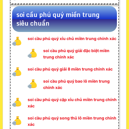
soi cầu phú quý miền trung
siêu chuẩn
soi cầu phú quý xỉu chủ miền trung chính xác
soi cầu phú quý giải đặc biệt miền
trung chính xác
soi cầu phú quý giải 8 miền trung chính xác
soi cầu phú quý bao lô miền trung
chính xác
soi cầu phú quý cặp xỉu chủ miền trung chính
xác
soi cầu phú quý song thủ lô miền trung chính
xác