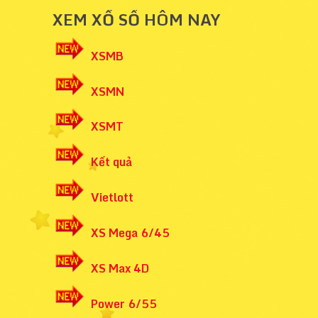
XEM XỔ SỐ HÔM NAY
XSMB
XSMN
XSMT
Kết quả
Vietlott
XS Mega 6/45
XS Max 4D
Power 6/55