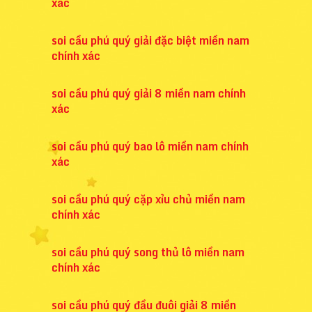
xác
soi cầu phú quý giải đặc biệt miền nam
chính xác
soi cầu phú quý giải 8 miền nam chính
xác
soi cầu phú quý bao lô miền nam chính
xác
soi cầu phú quý cặp xỉu chủ miền nam
chính xác
soi cầu phú quý song thủ lô miền nam
chính xác
soi cầu phú quý đầu đuôi giải 8 miền