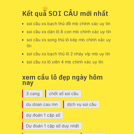
Kết quả SOI CẦU mới nhất
soi cầu xs bạch thủ đề mb chính xác uy tín
soi cầu xs dàn lô 8 con mb chính xác uy tín
soi cầu xs song thủ lô kép mb chính xác uy
tín
soi cầu xs bạch thủ lô 2 nháy víp mb uy tín
soi cầu xs lô xiên 4 mb chính xác uy tín
xem cầu lô đẹp ngày hôm
nay
3 cang
chốt số soi cầu
du doan cau mn
dịch vụ soi cầu
dự đoán 1 cặp số
Dự đoán 1 cặp số duy nhất