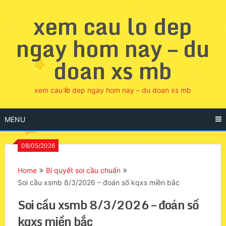
Skip
xem cau lo dep
to
content
ngay hom nay – du
doan xs mb
xem cau lo dep ngay hom nay – du doan xs mb
MENU
08/05/2026
Home
Bí quyết soi cầu chuẩn
Soi cầu xsmb 8/3/2026 – đoán số kqxs miền bắc
Soi cầu xsmb 8/3/2026 – đoán số
kqxs miền bắc