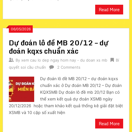
Read More
06/05/2026
Dự đoán lô đề MB 20/12 – dự
đoán kqxs chuẩn xác
By
xem cau lo dep ngay hom nay - du doan xs mb
Bí
quyết soi cầu chuẩn
2 Comments
Dự đoán lô đề MB 20/12 – dự đoán kqxs
chuẩn xác ở Dự đoán MB 20/12 – Dự đoán
KQXSMB Dự đoán lô đề mb 20/12 Bạn có
thể xem kết quả dự đoán XSMB ngày
20/12/2026 hoặc tham khảo kết quả thống kê giải đặt biệt
XSMB và 10 cặp số xuất hiện
Read More