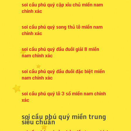
soi cầu phú quý cặp xỉu chủ miền nam
chính xác
soi cầu phú quý song thủ lô miền nam
chính xác
soi cầu phú quý đầu đuôi giải 8 miền
nam chính xác
soi cầu phú quý đầu đuôi đặc biệt miền
nam chính xác
soi cầu phú quý lô 3 số miền nam chính
xác
soi cầu phú quý miền trung
siêu chuẩn