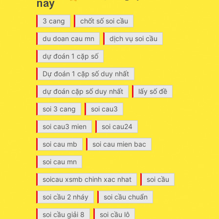
nay
3 cang
chốt số soi cầu
du doan cau mn
dịch vụ soi cầu
dự đoán 1 cặp số
Dự đoán 1 cặp số duy nhất
dự đoán cặp số duy nhất
lấy số đề
soi 3 cang
soi cau3
soi cau3 mien
soi cau24
soi cau mb
soi cau mien bac
soi cau mn
soicau xsmb chinh xac nhat
soi cầu
soi cầu 2 nháy
soi cầu chuẩn
soi cầu giải 8
soi cầu lô