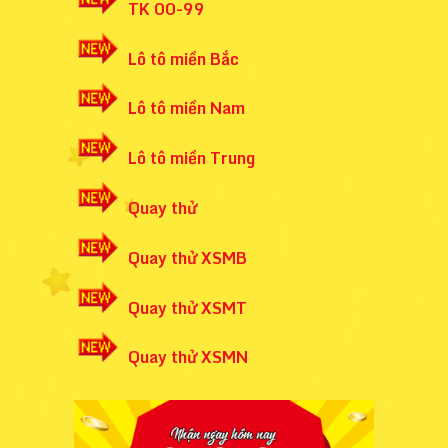
TK 00-99
Lô tô miền Bắc
Lô tô miền Nam
Lô tô miền Trung
Quay thử
Quay thử XSMB
Quay thử XSMT
Quay thử XSMN