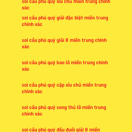
soi cầu phú quý xỉu chủ miền trung chính
xác
soi cầu phú quý giải đặc biệt miền trung
chính xác
soi cầu phú quý giải 8 miền trung chính
xác
soi cầu phú quý bao lô miền trung chính
xác
soi cầu phú quý cặp xỉu chủ miền trung
chính xác
soi cầu phú quý song thủ lô miền trung
chính xác
soi cầu phú quý đầu đuôi giải 8 miền