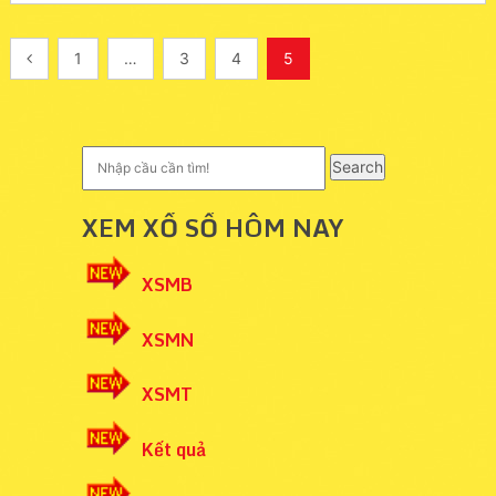
Điều
1
…
3
4
5
hướng
bài
viết
Search
XEM XỔ SỐ HÔM NAY
XSMB
XSMN
XSMT
Kết quả