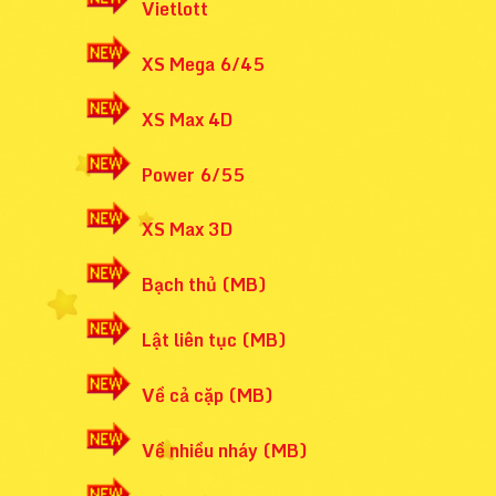
Vietlott
XS Mega 6/45
XS Max 4D
Power 6/55
XS Max 3D
Bạch thủ (MB)
Lật liên tục (MB)
Về cả cặp (MB)
Về nhiều nháy (MB)