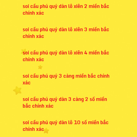
soi cầu phú quý dàn lô xiên 2 miền bắc
chính xác
soi cầu phú quý dàn lô xiên 3 miền bắc
chính xác
soi cầu phú quý dàn lô xiên 4 miền bắc
chính xác
soi cầu phú quý 3 càng miền bắc chính
xác
soi cầu phú quý dàn 3 càng 2 số miền
bắc chính xác
soi cầu phú quý dàn lô 10 số miền bắc
chính xác