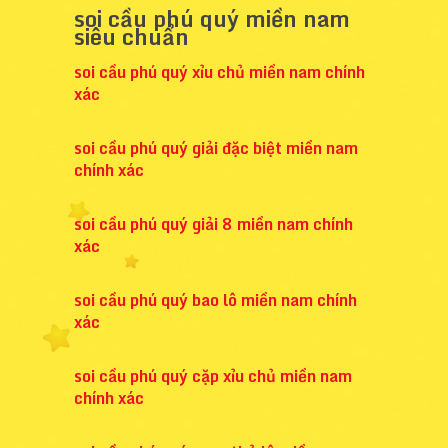
soi cầu phú quý miền nam
siêu chuẩn
soi cầu phú quý xỉu chủ miền nam chính
xác
soi cầu phú quý giải đặc biệt miền nam
chính xác
soi cầu phú quý giải 8 miền nam chính
xác
soi cầu phú quý bao lô miền nam chính
xác
soi cầu phú quý cặp xỉu chủ miền nam
chính xác