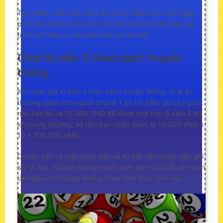
Tuy nhiên, điều này cũng ẩn chứa nhiều rủi ro như gặp
phải nhà cái lừa đảo. Anh em cần phải tìm hiểu thật kỹ
trước khi đầu tư vào một nhà cái nào đó.
Chơi lô xiên 2 theo cách truyền
thống
Khi tham gia lô xiên 2 theo cách truyền thống, tỷ lệ ăn
thưởng dành cho người chơi là 1 ăn 10. Điều đó có nghĩa,
nếu bạn bỏ ra 10.000 VNĐ để đánh một con lô xiên 2 thì
khi trúng thưởng, số tiền bạn nhận được là 10.000 VNĐ x
10 = 100.000 VNĐ.
Do rào cản về mặt pháp luật và sự bất tiện trong việc ghi
số. Vì vậy, đối với những người đam mê với lô đề và muốn
làm giàu thì thường không chọn hình thức chơi này.