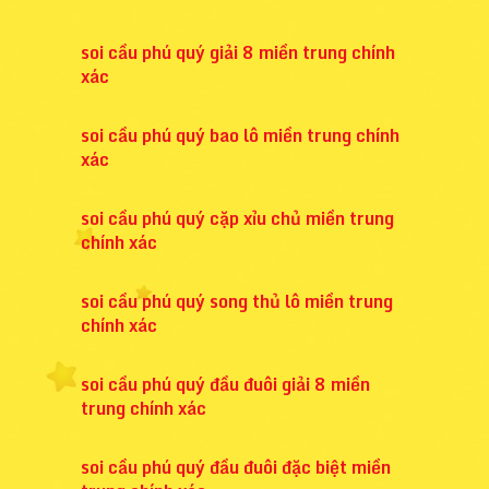
soi cầu phú quý giải 8 miền trung chính
xác
soi cầu phú quý bao lô miền trung chính
xác
soi cầu phú quý cặp xỉu chủ miền trung
chính xác
soi cầu phú quý song thủ lô miền trung
chính xác
soi cầu phú quý đầu đuôi giải 8 miền
trung chính xác
soi cầu phú quý đầu đuôi đặc biệt miền