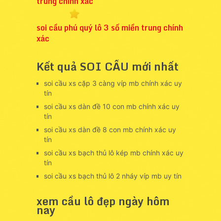
trung chính xác
soi cầu phú quý lô 3 số miền trung chính
xác
Kết quả SOI CẦU mới nhất
soi cầu xs cặp 3 càng víp mb chính xác uy
tín
soi cầu xs dàn đề 10 con mb chính xác uy
tín
soi cầu xs dàn đề 8 con mb chính xác uy
tín
soi cầu xs bạch thủ lô kép mb chính xác uy
tín
soi cầu xs bạch thủ lô 2 nháy víp mb uy tín
xem cầu lô đẹp ngày hôm
nay