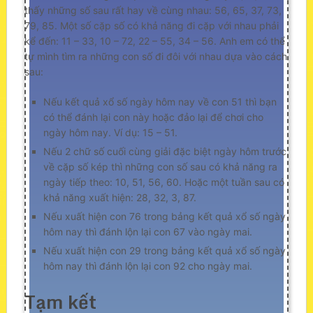
thấy những số sau rất hay về cùng nhau: 56, 65, 37, 73,
79, 85. Một số cặp số có khả năng đi cặp với nhau phải
kể đến: 11 – 33, 10 – 72, 22 – 55, 34 – 56. Anh em có thể
tự mình tìm ra những con số đi đôi với nhau dựa vào cách
sau:
Nếu kết quả xổ số ngày hôm nay về con 51 thì bạn
có thể đánh lại con này hoặc đảo lại để chơi cho
ngày hôm nay. Ví dụ: 15 – 51.
Nếu 2 chữ số cuối cùng giải đặc biệt ngày hôm trước
về cặp số kép thì những con số sau có khả năng ra
ngày tiếp theo: 10, 51, 56, 60. Hoặc một tuần sau có
khả năng xuất hiện: 28, 32, 3, 87.
Nếu xuất hiện con 76 trong bảng kết quả xổ số ngày
hôm nay thì đánh lộn lại con 67 vào ngày mai.
Nếu xuất hiện con 29 trong bảng kết quả xổ số ngày
hôm nay thì đánh lộn lại con 92 cho ngày mai.
Tạm kết