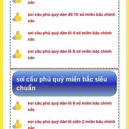
xác
soi cầu phú quý dàn đề 10 số miền bắc chính
xác
soi cầu phú quý dàn lô 4 số miền bắc chính
xác
soi cầu phú quý dàn lô 6 số miền bắc chính
xác
soi cầu phú quý miền bắc siêu
chuẩn
soi cầu phú quý dàn lô 8 số miền bắc chính
xác
soi cầu phú quý dàn lô xiên 2 miền bắc chính
xác