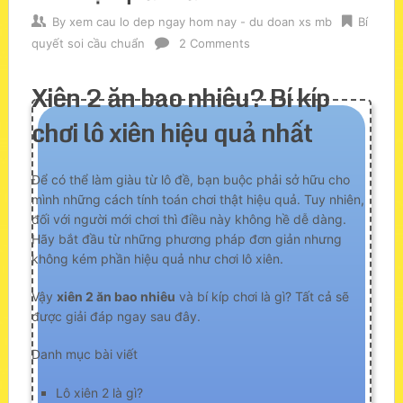
By
xem cau lo dep ngay hom nay - du doan xs mb
Bí
quyết soi cầu chuẩn
2 Comments
Xiên 2 ăn bao nhiêu? Bí kíp
chơi lô xiên hiệu quả nhất
Để có thể làm giàu từ lô đề, bạn buộc phải sở hữu cho
mình những cách tính toán chơi thật hiệu quả. Tuy nhiên,
đối với người mới chơi thì điều này không hề dễ dàng.
Hãy bắt đầu từ những phương pháp đơn giản nhưng
không kém phần hiệu quả như chơi lô xiên.
Vậy
xiên 2 ăn bao nhiêu
và bí kíp chơi là gì? Tất cả sẽ
được giải đáp ngay sau đây.
Danh mục bài viết
Lô xiên 2 là gì?