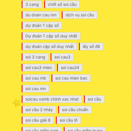
3 cang
chốt số soi cầu
du doan cau mn
dịch vụ soi cầu
dự đoán 1 cặp số
Dự đoán 1 cặp số duy nhất
dự đoán cặp số duy nhất
lấy số đề
soi 3 cang
soi cau3
soi cau3 mien
soi cau24
soi cau mb
soi cau mien bac
soi cau mn
soicau xsmb chinh xac nhat
soi cầu
soi cầu 2 nháy
soi cầu chuẩn
soi cầu giải 8
soi cầu lô
soi cầu miền nam
soi cầu miền trung