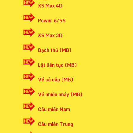
XS Max 4D
Power 6/55
XS Max 3D
Bạch thủ (MB)
Lật liên tục (MB)
Về cả cặp (MB)
Về nhiều nháy (MB)
Cầu miền Nam
Cầu miền Trung