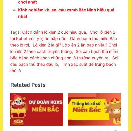
chơi nhất
Kinh nghiệm khi soi cầu xsmb Bắc Ninh hiệu quả
nhất
Tags:
Cách đánh lô xiên 2 cực hiệu quả
,
Chơi lô xiên 2
tại Kubet với tỷ lệ ăn hấp dẫn
,
Đánh bạch thủ miền Bắc
theo lô rơi
,
Lô xiên 2 là gì? Lô xiên 2 ăn bao nhiêu? Chơi
lô xiên 2 theo cách truyền thống
,
Soi cầu bạch thủ miền
bắc bằng cách chọn những con lô thường xuyên ra
,
Soi
cầu bạch thủ theo đầu lô
,
Tính xác suất để trúng bạch
thủ lô
Related Posts