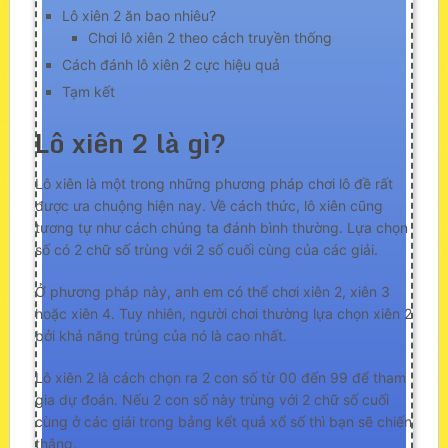
Lô xiên 2 ăn bao nhiêu?
Chơi lô xiên 2 theo cách truyền thống
Cách đánh lô xiên 2 cực hiệu quả
Tạm kết
Lô xiên 2 là gì?
Lô xiên là một trong những phương pháp chơi lô đề rất
được ưa chuộng hiện nay. Về cách thức, lô xiên cũng
tương tự như cách chúng ta đánh bình thường. Lựa chọn
số có 2 chữ số trùng với 2 số cuối cùng của các giải.
Ở phương pháp này, anh em có thể chơi xiên 2, xiên 3
hoặc xiên 4. Tuy nhiên, người chơi thường lựa chọn xiên 2
bởi khả năng trúng của nó là cao nhất.
Lô xiên 2 là cách chọn ra 2 con số từ 00 đến 99 để tham
gia dự đoán. Nếu 2 con số này trùng với 2 chữ số cuối
cùng ở các giải trong bảng kết quả xổ số thì bạn sẽ chiến
thắng.